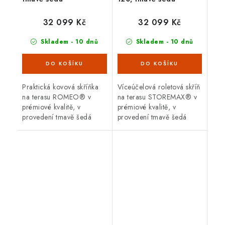
32 099 Kč
32 099 Kč
Skladem - 10 dnů
Skladem - 10 dnů
Praktická kovová skříňka
Víceúčelová roletová skříň
na terasu ROMEO® v
na terasu STOREMAX® v
prémiové kvalitě, v
prémiové kvalitě, v
provedení tmavě šedá
provedení tmavě šedá
metalíza s dvoukřídlými
metalíza s dvoudílnou
dveřmi. Vnější rozměry š
posuvnou roletou. Vnější
132 x d 87 cm. Moderní
rozměry š 120 x d 70 cm.
design,...
Moderní...