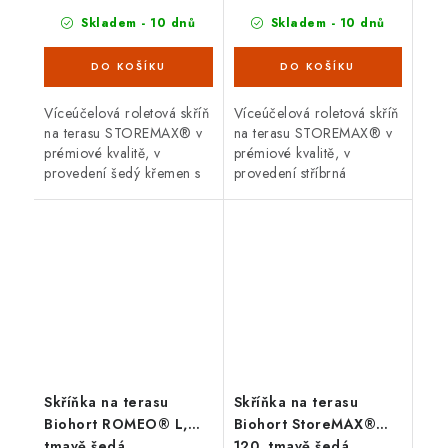
Skladem - 10 dnů
Skladem - 10 dnů
Víceúčelová roletová skříň
Víceúčelová roletová skříň
na terasu STOREMAX® v
na terasu STOREMAX® v
prémiové kvalitě, v
prémiové kvalitě, v
provedení šedý křemen s
provedení stříbrná
dvoudílnou posuvnou
metalíza s dvoudílnou
roletou. Vnější rozměry š
posuvnou roletou. Vnější
120 x d 70 cm. Moderní
rozměry š 120 x d 70 cm.
design,...
Moderní...
Skříňka na terasu
Skříňka na terasu
Biohort ROMEO® L,
Biohort StoreMAX®
tmavě šedá
120, tmavě šedá