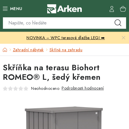
Přejít
na
obsah
Skleníky
NOVINKA – WPC terasová dlažba LEGI ➡️
Zahradní přístřešky
Domů
Zahradní nábytek
Skříně na zahradu
Zahradní nábytek
Skříňka na terasu Biohort
Grily a ohniště
ROMEO® L, šedý křemen
Vytápění
Podrobnosti hodnocení
Neohodnoceno
Kontakty