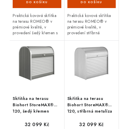
Praktická kovová skříňka
Praktická kovová skříňka
na terasu ROMEO® v
na terasu ROMEO® v
prémiové kvalitě, v
prémiové kvalitě, v
provedení šedý křemen s
provedení stříbrná
dvoukřídlými dveřmi.
metalíza s dvoukřídlými
Vnější rozměry š 132 x d
dveřmi. Vnější rozměry š
57 cm. Moderní design,
132 x d 87 cm. Moderní
bezpečnost,...
design,...
Skříňka na terasu
Skříňka na terasu
Biohort StoreMAX®
Biohort StoreMAX®
120, šedý křemen
120, stříbrná metalíza
32 099 Kč
32 099 Kč