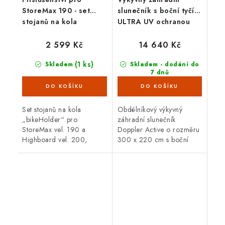
StoreMax 190 - set
slunečník s boční tyčí s
stojanů na kola
ULTRA UV ochranou
„bikeHolder“
Doppler ALU WOOD
220 x 300 cm, hnědá
2 599 Kč
14 640 Kč
(1 ks)
Skladem
Skladem - dodání do
7 dnů
(7 ks)
Set stojanů na kola
Obdélníkový výkyvný
„bikeHolder“ pro
záhradní slunečník
StoreMax vel. 190 a
Doppler Active o rozměru
Highboard vel. 200,
300 x 220 cm s boční
pozinkovaný, snadno
tyčí. Slunečník je naklápěcí
dodatečně montovatelný,
a otočný s hliníkovou
set se skládá ze základové
konstrukcí. Barva hnědá.
desky, dvou regálových...
Díky svému...