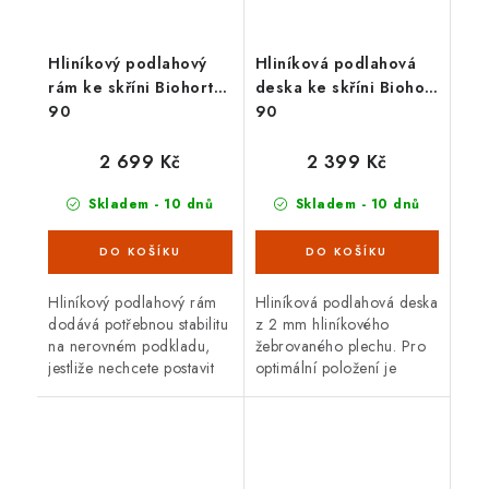
Hliníkový podlahový
Hliníková podlahová
rám ke skříni Biohort
deska ke skříni Biohort
90
90
2 699 Kč
2 399 Kč
Skladem - 10 dnů
Skladem - 10 dnů
Hliníkový podlahový rám
Hliníková podlahová deska
dodává potřebnou stabilitu
z 2 mm hliníkového
na nerovném podkladu,
žebrovaného plechu. Pro
jestliže nechcete postavit
optimální položení je
betonový základ. Sada se
potřebný hliníkový
skládá z hliníkových
podlahový rám.
profilů (40 x 40 mm) s
rohovými...