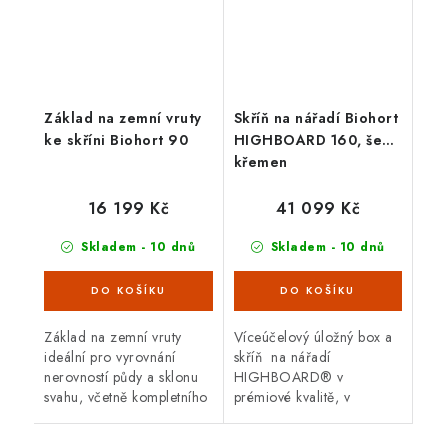
Základ na zemní vruty
Skříň na nářadí Biohort
ke skříni Biohort 90
HIGHBOARD 160, šedý
křemen
16 199 Kč
41 099 Kč
Skladem - 10 dnů
Skladem - 10 dnů
Základ na zemní vruty
Víceúčelový úložný box a
ideální pro vyrovnání
skříň na nářadí
nerovností půdy a sklonu
HIGHBOARD® v
svahu, včetně kompletního
prémiové kvalitě, v
upevňovacího materiálu a
provedení šedý křemen s
nářadí pro ruční
dvoukřídlými dveřmi a