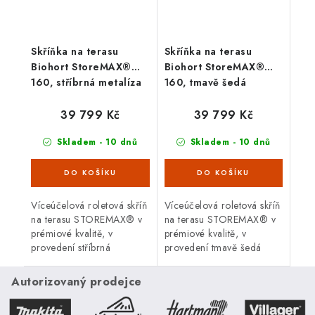
Skříňka na terasu
Skříňka na terasu
Biohort StoreMAX®
Biohort StoreMAX®
160, stříbrná metalíza
160, tmavě šedá
39 799 Kč
39 799 Kč
Skladem - 10 dnů
Skladem - 10 dnů
Víceúčelová roletová skříň
Víceúčelová roletová skříň
na terasu STOREMAX® v
na terasu STOREMAX® v
prémiové kvalitě, v
prémiové kvalitě, v
provedení stříbrná
provedení tmavě šedá
metalíza s dvoudílnou
metalíza s dvoudílnou
posuvnou roletou. Vnější
posuvnou roletou. Vnější
Autorizovaný prodejce
rozměry š 160 x d 78 cm.
rozměry š 160 x d 78 cm.
Moderní...
Moderní...