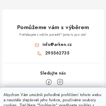
Pomůžeme vám s výběrem
Potřebujete s něčím poradit? Jsme tu pro vás!
info
@
arken.cz
295562735
Z
Abychom Vám umožnili pohodlné prohlížení tohoto webu
a neustále zlepšovali jeho funkce, používáme soubory
á
cookies. Tlačítkem "Souhlasím" vyjadřujete souhlas s