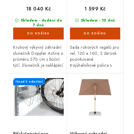
cm, zelená
18 040 Kč
1 599 Kč
Skladem - dodání do
Skladem - 10 dnů
7 dnů
(8 ks)
Kruhový výkyvný záhradní
Sada rohových regálů pro
slunečník Doppler Active o
vel. 120 a 160, 2 žárově
průměru 370 cm s boční
pozinkované
tyčí. Slunečník je naklápěcí
trojúhelníkové police s
a otočný s hliníkovou
držákem regálu, 5
konstrukcí. Barva zelená.
násobně výškově
Ihned k odeslání
přestavitelné, jednoduše
dodatečně montovatelné
bez...
Příslušenství pro
Výkyvný zahradní