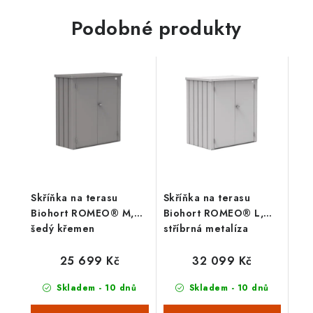
přišroubování zemních
horním víkem. Vnější
vrutů (dále...
rozměry š 160 x d 70
Podobné produkty
cm....
Skříňka na terasu
Skříňka na terasu
Biohort ROMEO® M,
Biohort ROMEO® L,
šedý křemen
stříbrná metalíza
25 699 Kč
32 099 Kč
Skladem - 10 dnů
Skladem - 10 dnů