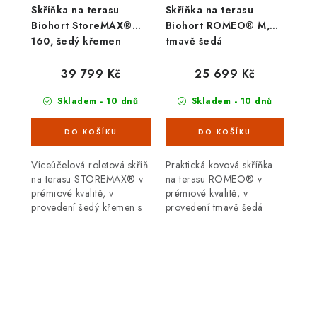
Skříňka na terasu
Skříňka na terasu
Biohort StoreMAX®
Biohort ROMEO® M,
160, šedý křemen
tmavě šedá
39 799 Kč
25 699 Kč
Skladem - 10 dnů
Skladem - 10 dnů
Víceúčelová roletová skříň
Praktická kovová skříňka
na terasu STOREMAX® v
na terasu ROMEO® v
prémiové kvalitě, v
prémiové kvalitě, v
provedení šedý křemen s
provedení tmavě šedá
dvoudílnou posuvnou
metalíza s dvoukřídlými
roletou. Vnější rozměry š
dveřmi. Vnější rozměry š
160 x d 78 cm. Moderní
132 x d 57 cm. Moderní
design,...
design,...