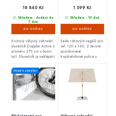
cm, přírodní
18 840 Kč
1 599 Kč
Skladem - dodání do
Skladem - 10 dnů
7 dnů
(5 ks)
Kruhový výkyvný záhradní
Sada rohových regálů pro
slunečník Doppler Active o
vel. 120 a 160, 2 žárově
průměru 370 cm s boční
pozinkované
tyčí. Slunečník je naklápěcí
trojúhelníkové police s
a otočný s hliníkovou
držákem regálu, 5
konstrukcí. Barva přírodní.
násobně výškově
Ihned k odeslání
přestavitelné, jednoduše
dodatečně montovatelné
bez...
Příslušenství pro
Výkyvný zahradní