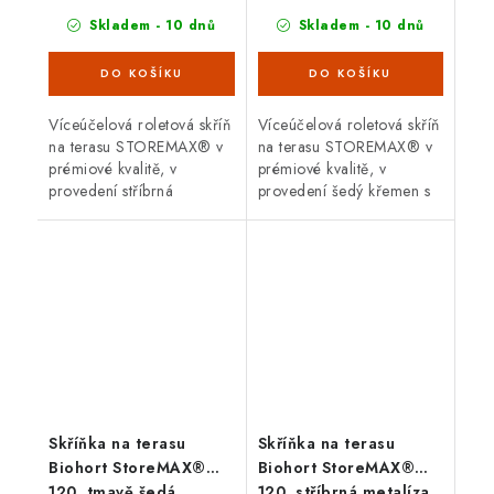
Skladem - 10 dnů
Skladem - 10 dnů
Víceúčelová roletová skříň
Víceúčelová roletová skříň
na terasu STOREMAX® v
na terasu STOREMAX® v
prémiové kvalitě, v
prémiové kvalitě, v
provedení stříbrná
provedení šedý křemen s
metalíza s dvoudílnou
dvoudílnou posuvnou
posuvnou roletou. Vnější
roletou. Vnější rozměry š
rozměry š 160 x d 78 cm.
160 x d 78 cm. Moderní
Moderní...
design,...
Skříňka na terasu
Skříňka na terasu
Biohort StoreMAX®
Biohort StoreMAX®
120, tmavě šedá
120, stříbrná metalíza