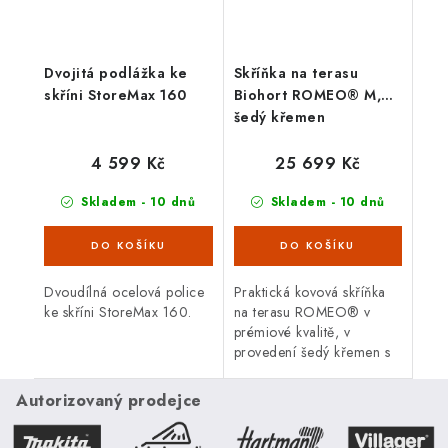
Dvojitá podlážka ke
Skříňka na terasu
skříni StoreMax 160
Biohort ROMEO® M,
šedý křemen
4 599 Kč
25 699 Kč
Skladem - 10 dnů
Skladem - 10 dnů
Dvoudílná ocelová police
Praktická kovová skříňka
ke skříni StoreMax 160.
na terasu ROMEO® v
prémiové kvalitě, v
provedení šedý křemen s
dvoukřídlými dveřmi.
Vnější rozměry š 132 x d
Autorizovaný prodejce
57 cm. Moderní design,
bezpečnost,...