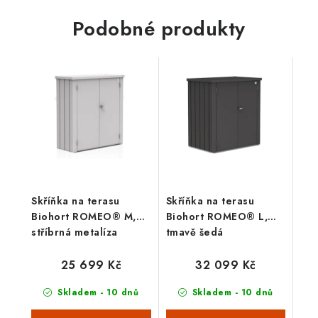
přišroubování zemních
dveřmi a horním víkem.
vrutů (dále...
Vnější rozměry š 160 x
Podobné produkty
d...
Skříňka na terasu
Skříňka na terasu
Biohort ROMEO® M,
Biohort ROMEO® L,
stříbrná metalíza
tmavě šedá
25 699 Kč
32 099 Kč
Skladem - 10 dnů
Skladem - 10 dnů