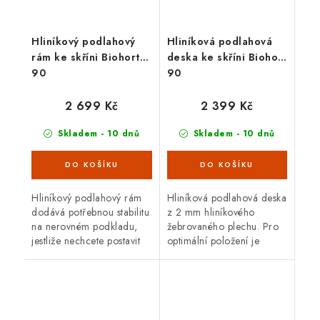
Hliníkový podlahový
Hliníková podlahová
rám ke skříni Biohort
deska ke skříni Biohort
90
90
2 699 Kč
2 399 Kč
Skladem - 10 dnů
Skladem - 10 dnů
Hliníkový podlahový rám
Hliníková podlahová deska
dodává potřebnou stabilitu
z 2 mm hliníkového
na nerovném podkladu,
žebrovaného plechu. Pro
jestliže nechcete postavit
optimální položení je
betonový základ. Sada se
potřebný hliníkový
skládá z hliníkových
podlahový rám.
profilů (40 x 40 mm) s
rohovými...