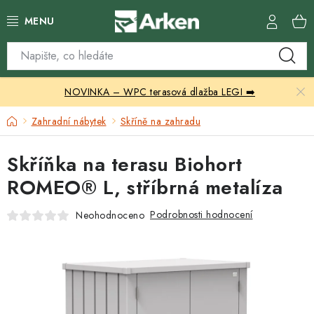
Přejít
na
obsah
Skleníky
NOVINKA – WPC terasová dlažba LEGI ➡️
Zahradní přístřešky
Domů
Zahradní nábytek
Skříně na zahradu
Zahradní nábytek
Skříňka na terasu Biohort
Grily a ohniště
ROMEO® L, stříbrná metalíza
Vytápění
Podrobnosti hodnocení
Neohodnoceno
Kontakty