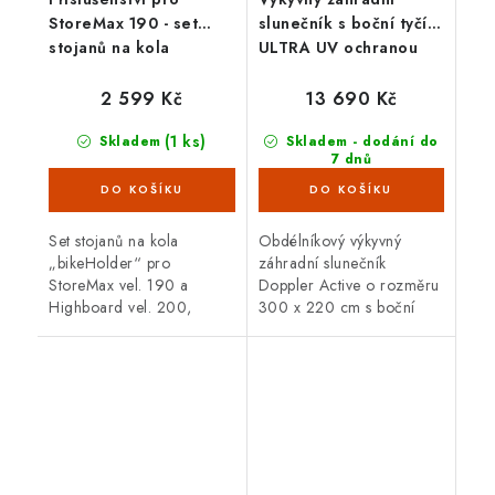
StoreMax 190 - set
slunečník s boční tyčí s
stojanů na kola
ULTRA UV ochranou
„bikeHolder“
Doppler ALU WOOD
220 x 300 cm, přírodní
2 599 Kč
13 690 Kč
(1 ks)
Skladem
Skladem - dodání do
7 dnů
(7 ks)
Set stojanů na kola
Obdélníkový výkyvný
„bikeHolder“ pro
záhradní slunečník
StoreMax vel. 190 a
Doppler Active o rozměru
Highboard vel. 200,
300 x 220 cm s boční
pozinkovaný, snadno
tyčí. Slunečník je naklápěcí
dodatečně montovatelný,
a otočný s hliníkovou
set se skládá ze základové
konstrukcí. Barva přírodní.
desky, dvou regálových...
Díky svému...