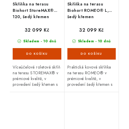
Skříňka na terasu
Skříňka na terasu
Biohort StoreMAX®
Biohort ROMEO® L,
120, šedý křemen
šedý křemen
32 099 Kč
32 099 Kč
Skladem - 10 dnů
Skladem - 10 dnů
Víceúčelová roletová skříň
Praktická kovová skříňka
na terasu STOREMAX® v
na terasu ROMEO® v
prémiové kvalitě, v
prémiové kvalitě, v
provedení šedý křemen s
provedení šedý křemen s
dvoudílnou posuvnou
dvoukřídlými dveřmi.
roletou. Vnější rozměry š
Vnější rozměry š 132 x d
120 x d 70 cm. Moderní
87 cm. Moderní design,
design,...
bezpečnost,...