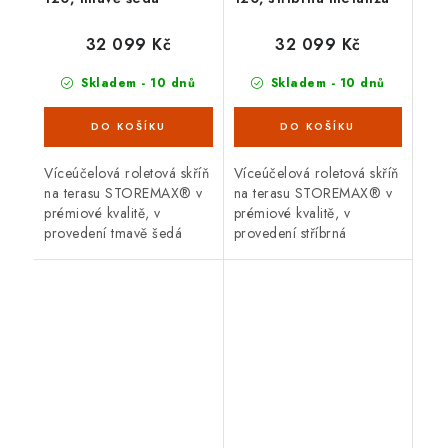
32 099 Kč
32 099 Kč
Skladem - 10 dnů
Skladem - 10 dnů
Víceúčelová roletová skříň
Víceúčelová roletová skříň
na terasu STOREMAX® v
na terasu STOREMAX® v
prémiové kvalitě, v
prémiové kvalitě, v
provedení tmavě šedá
provedení stříbrná
metalíza s dvoudílnou
metalíza s dvoudílnou
posuvnou roletou. Vnější
posuvnou roletou. Vnější
rozměry š 120 x d 70 cm.
rozměry š 120 x d 70 cm.
Moderní...
Moderní...