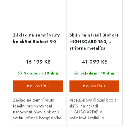
Základ na zemní vruty
Skříň na nářadí Biohort
ke skříni Biohort 90
HIGHBOARD 160,
stříbrná metalíza
16 199 Kč
41 099 Kč
Skladem - 10 dnů
Skladem - 10 dnů
Základ na zemní vruty
Víceúčelový úložný box a
ideální pro vyrovnání
skříň na nářadí
nerovností půdy a sklonu
HIGHBOARD® v
svahu, včetně kompletního
prémiové kvalitě, v
upevňovacího materiálu a
provedení stříbrná
nářadí pro ruční
metalíza s dvoukřídlými