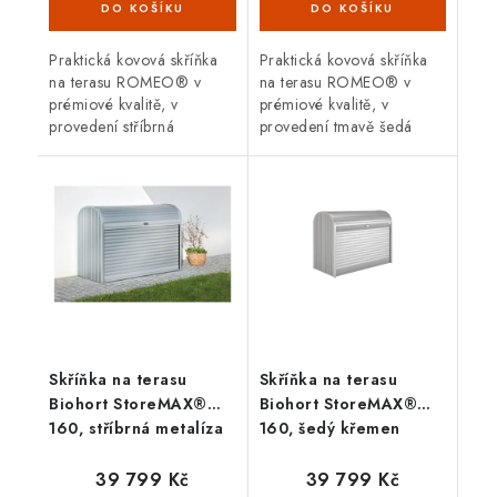
Praktická kovová skříňka
Praktická kovová skříňka
na terasu ROMEO® v
na terasu ROMEO® v
prémiové kvalitě, v
prémiové kvalitě, v
provedení stříbrná
provedení tmavě šedá
metalíza s dvoukřídlými
metalíza s dvoukřídlými
dveřmi. Vnější rozměry š
dveřmi. Vnější rozměry š
132 x d 57 cm. Moderní
132 x d 87 cm. Moderní
design,...
design,...
Skříňka na terasu
Skříňka na terasu
Biohort StoreMAX®
Biohort StoreMAX®
160, stříbrná metalíza
160, šedý křemen
39 799 Kč
39 799 Kč