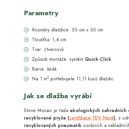
Parametry
Rozměry dlaždice: 30 cm x 30 cm
Tloušťka: 1,4 cm
Tvar: čtvercový
Způsob montáže: systém
Quick-Click
Barva: šedá
2
Na 1 m
potřebujete 11,11 kusů dlaždic
Jak se dlažba vyrábí
Stone Mosaic je řada
ekologických zahradních 
recyklované pryže
(
certifikace TÜV Nord
)
, z ud
recyklovaných pneumatik
osobních a nákladních