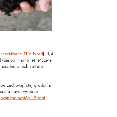
u
(
certifikace TÜV Nord
)
.
1,4
vlivům po mnoho let.
Můžete
a snadno z nich setřete
bě zachovají stejný odstín.
ost a navíc výrobce
ikovaného systému řízení