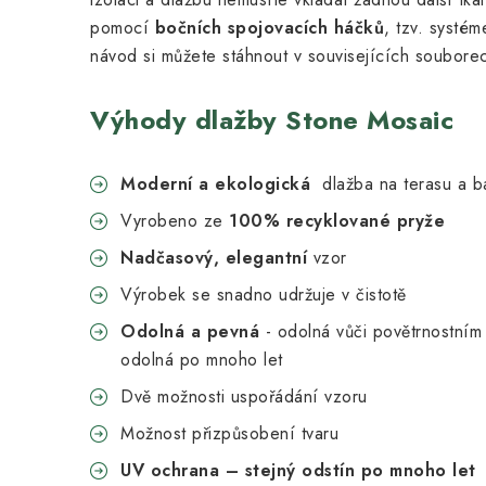
pomocí
bočních spojovacích háčků
, tzv. systé
návod si můžete stáhnout v souvisejících soubore
Výhody dlažby Stone Mosaic
Moderní a ekologická
dlažba na terasu a b
Vyrobeno ze
100% recyklované pryže
Nadčasový, elegantní
vzor
Výrobek se snadno udržuje v čistotě
Odolná a pevná
- odolná vůči povětrnostním
odolná po mnoho let
Dvě možnosti uspořádání vzoru
Možnost přizpůsobení tvaru
UV ochrana – stejný odstín po mnoho let