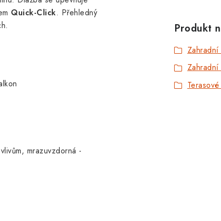
mem
Quick-Click
. Přehledný
ch.
Produkt n
Zahradní
Zahradní 
alkon
Terasové
 vlivům, mrazuvzdorná -