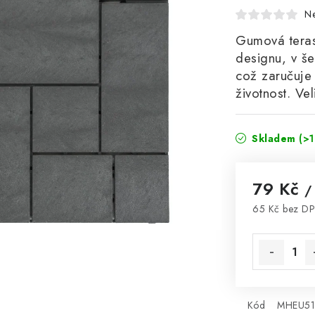
N
Gumová teras
designu, v š
což zaručuje
životnost. Ve
Skladem
(>1
79 Kč
/
65 Kč bez D
Měrná cena
Kód
MHEU51