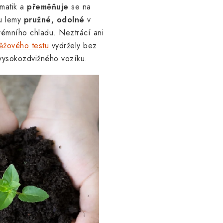
umatik a
přeměňuje
se na
ou lemy
pružné, odolné
v
émního chladu. Neztrácí ani
ěžového testu
vydržely bez
 vysokozdvižného vozíku.