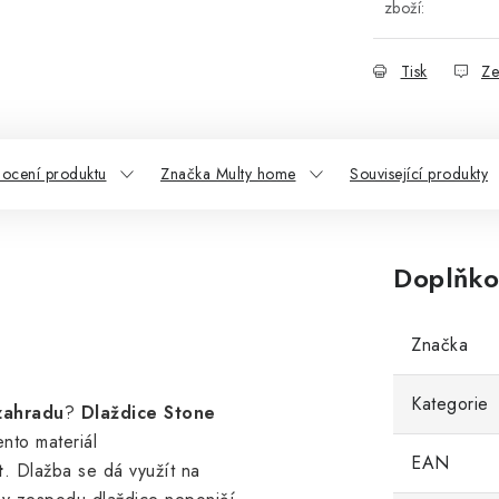
zboží:
Tisk
Ze
ocení produktu
Značka Multy home
Související produkty
Doplňko
Značka
Kategorie
zahradu
?
Dlaždice Stone
nto materiál
EAN
t
. Dlažba se dá využít na