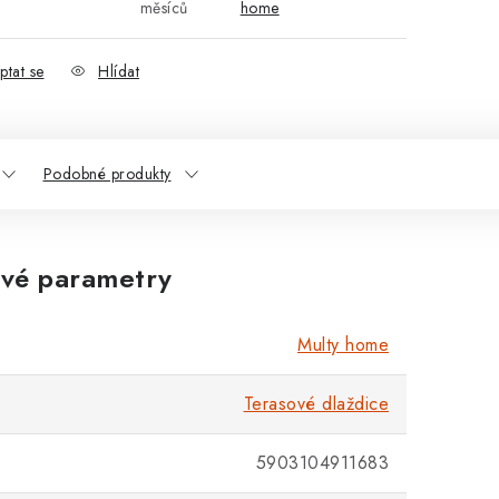
měsíců
home
ptat se
Hlídat
Podobné produkty
vé parametry
Multy home
Terasové dlaždice
5903104911683