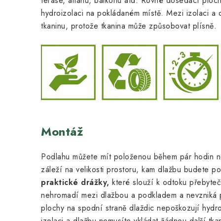
terase, altánu, balkonu atd. Rovné dosedací ploc
hydroizolaci na pokládaném místě. Mezi izolaci a 
tkaninu, protože tkanina může způsobovat plísně.
Montáž
Podlahu můžete mít položenou během pár hodin 
záleží na velikosti prostoru, kam dlažbu budete p
praktické drážky,
které slouží k odtoku přebyte
nehromadí mezi dlažbou a podkladem a nevzniká 
plochy na spodní straně dlaždic nepoškozují hydro
izolaci a dlažbu nemusíte vkládat žádnou další tk