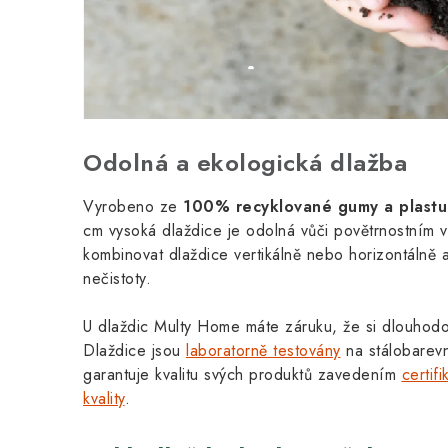
Odolná a ekologická dlažba
Vyrobeno ze
100% recyklované gumy a plast
cm vysoká dlaždice je odolná vůči povětrnostním 
kombinovat dlaždice vertikálně nebo horizontálně 
nečistoty.
U dlaždic Multy Home máte záruku, že si dlouhodo
Dlaždice jsou
laboratorně testovány
na stálobarevn
garantuje kvalitu svých produktů zavedením
certif
kvality
.