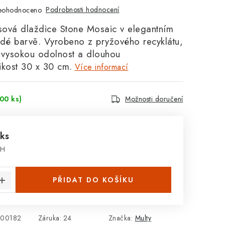
Podrobnosti hodnocení
eohodnoceno
ová dlaždice Stone Mosaic v elegantním
edé barvě. Vyrobeno z pryžového recyklátu,
 vysokou odolnost a dlouhou
likost 30 x 30 cm.
Více informací
00 ks)
Možnosti doručení
 ks
PH
:
PŘIDAT DO KOŠÍKU
00182
Záruka
:
24
Značka:
Multy