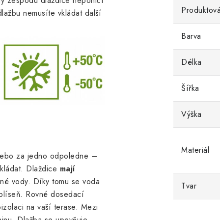
hy zespodu dlaždice neponičí
Produktová
dlažbu nemusíte vkládat další
Barva
Délka
Šířka
Výška
Materiál
nebo za jedno odpoledne –
okládat. Dlaždice
mají
čné vody. Díky tomu se voda
Tvar
plíseň. Rovné dosedací
izolaci na vaší terase. Mezi
aninu. Dlažba se upevňuje