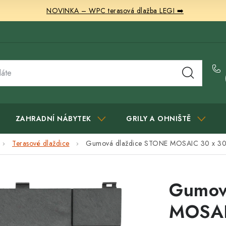
NOVINKA – WPC terasová dlažba LEGI ➡️
ZAHRADNÍ NÁBYTEK
GRILY A OHNIŠTĚ
Terasové dlaždice
Gumová dlaždice STONE MOSAIC 30 x 30
Gumov
MOSAI