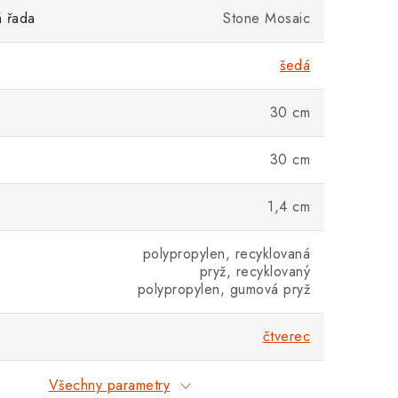
 řada
Stone Mosaic
šedá
30 cm
30 cm
1,4 cm
polypropylen, recyklovaná
pryž, recyklovaný
polypropylen, gumová pryž
čtverec
Všechny parametry