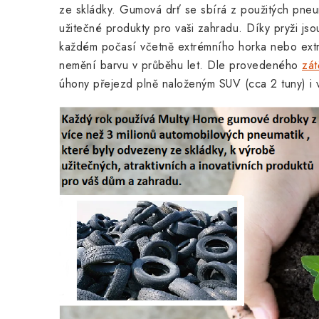
ze skládky. Gumová drť se sbírá z použitých pne
užitečné produkty pro vaši zahradu. Díky pryži js
každém počasí včetně extrémního horka nebo extr
nemění barvu v průběhu let.
Dle provedeného
zát
úhony přejezd plně naloženým SUV (cca 2 tuny) i