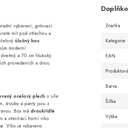
Doplňko
Značka
hradní vybavení, grilovací
chcete mít pod střechou a
čelový
úložný box
Kategorie
rokům moderní
s dveřmi) a 70 cm hluboký.
EAN
ých provedeních a dvou
Produktová
Barva
ovaný ocelový plech
o síle
Šířka
, šrouby a panty jsou z
úpravou. Box má
dvoukřídlé
Výška
 a otevírací horní víko.
ny
. Víko je vybaveno