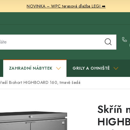
NOVINKA – WPC terasová dlažba LEGI ➡️
ZAHRADNÍ NÁBYTEK
GRILY A OHNIŠTĚ
nářadí Biohort HIGHBOARD 160, tmavě šedá
Skříň 
HIGHB