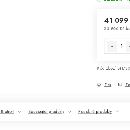
41 099
33 966 Kč b
Měrná cena
Kód zboží:
BH730
Tisk
Ze
 Biohort
Související produkty
Podobné produkty