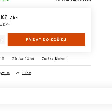
 Kč
/ ks
ez DPH
:
PŘIDAT DO KOŠÍKU
15
Záruka
:
20 let
Značka:
Biohort
ptat se
Hlídat