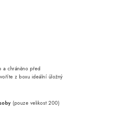
no a chráněno před
voříte z boxu ideální úložný
osoby
(pouze velikost 200)