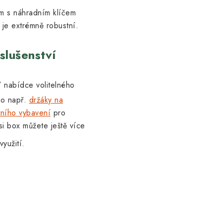
em s náhradním klíčem
 je extrémně robustní.
slušenství
 nabídce volitelného
ako např.
držáky na
tního vybavení
pro
si box můžete ještě více
yužití.