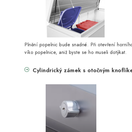
Plnění popelnic bude snadné. Při otevření horního
víko popelnice, aniž byste se ho museli dotýkat.
Cylindrický zámek s otočným knoflí