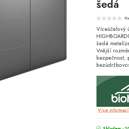
šedá
N
Víceúčelový 
HIGHBOARD® v
šedá metalíz
Vnější rozmě
bezpečnost, 
bezúdržbovost
Více informací
Skladem - 1