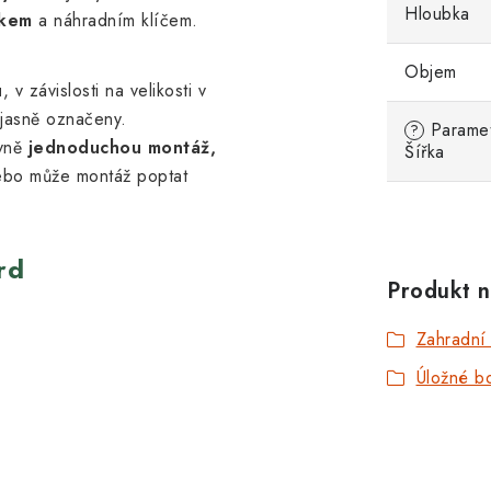
Hloubka
líkem
a náhradním klíčem.
Objem
u
, v závislosti na velikosti v
 jasně označeny.
Parametr
?
vně
jednoduchou montáž,
Šířka
bo může montáž poptat
rd
Produkt n
Zahradní
Úložné b