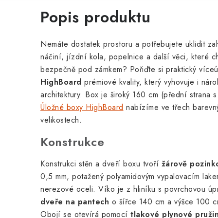
Popis produktu
Nemáte dostatek prostoru a potřebujete uklidit za
náčiní, jízdní kola, popelnice a další věci, které 
bezpečně pod zámkem? Pořiďte si praktický víceú
HighBoard
prémiové kvality, který vyhovuje i ná
architektury. Box je široký 160 cm (přední strana 
Úložné boxy HighBoard
nabízíme ve třech barevn
velikostech.
Konstrukce
Konstrukci stěn a dveří boxu tvoří
žárově pozink
0,5 mm, potažený polyamidovým vypalovacím lakem
nerezové oceli. Víko je z hliníku s povrchovou 
dveře na pantech
o šířce 140
cm a výšce 100 cm
Obojí se otevírá pomocí
tlakové plynové pruži