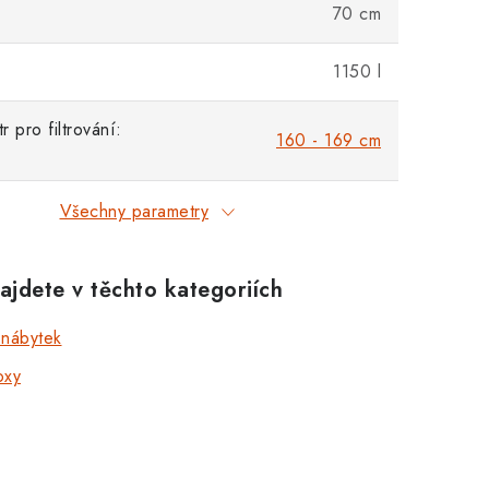
70 cm
1150 l
 pro filtrování:
160 - 169 cm
Všechny parametry
ajdete v těchto kategoriích
 nábytek
oxy