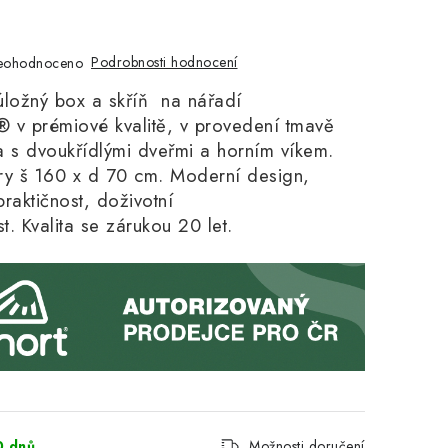
Podrobnosti hodnocení
eohodnoceno
úložný box a skříň na nářadí
 prémiové kvalitě, v provedení tmavě
a s dvoukřídlými dveřmi a horním víkem.
ry š 160 x d 70 cm. Moderní design,
praktičnos
t, doživotní
. Kvalita se zárukou 20 let.
0 dnů
Možnosti doručení