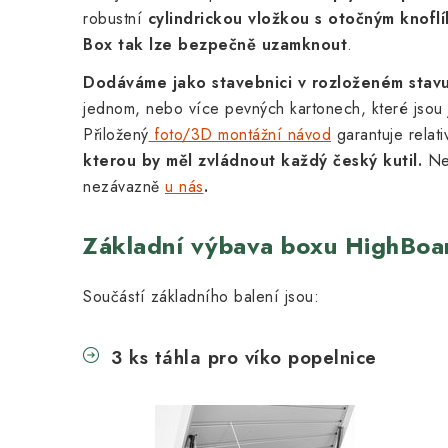
robustní
cylindrickou vložkou s otočným knof
Box tak lze bezpečně uzamknout
.
Dodáváme jako stavebnici v rozloženém stav
jednom, nebo více pevných kartonech, které jsou
Přiložený
foto/3D montážní návod
garantuje relati
kterou by měl zvládnout každý český kutil.
Ne
nezávazně
u nás
.
Základní výbava boxu HighBoa
Součástí základního balení jsou:
3 ks táhla pro víko popelnice