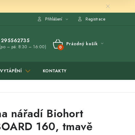
Přihlášení
Registrace
295562735
Prázdný košík
(po – pá: 8:30 – 16:00)
NÁKUPNÍ
KOŠÍK
VYTÁPĚNÍ
KONTAKTY
na nářadí Biohort
OARD 160, tmavě