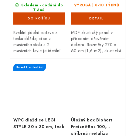
Skladem - dodání do
VÝROBA | 8-10 TÝDNŮ
7 dnů
(4 ks)
Kvalitní jídelní sestava z
MDF akustický panel v
teaku skládající se z
přírodním dřevěném
masivního stolu a 2
dekoru. Rozměry 270 x
masivních lavic je ideální
60 cm (1,6 m2), akustická
pro venkovní použití.
třída D, atraktivní
Teakové dřevo je velice
design a snadná montáž.
Ihned k odeslání
odolné proti vnějším
Vhodné do domácnosti i...
vlivům,...
WPC dlaždice LEGI
Úložný box Biohort
STYLE 30 x 30 cm, teak
FreizeitBox 100,
stříbrná metalíza