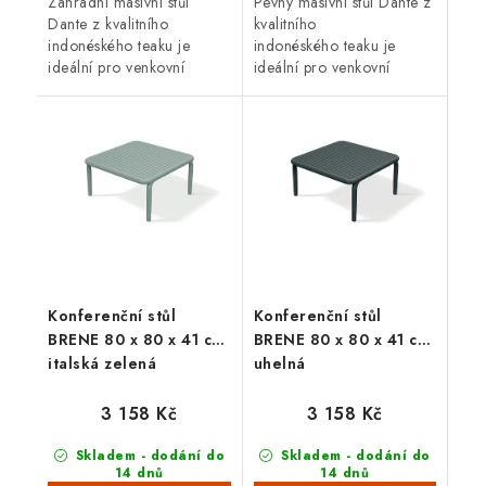
Zahradní masivní stůl
Pevný masivní stůl Dante z
Dante z kvalitního
kvalitního
indonéského teaku je
indonéského teaku je
ideální pro venkovní
ideální pro venkovní
použití. Teakové dřevo je
použití. Hodí se skvěle také
velice odolné proti vnějším
do interiéru. Teakové
vlivům a proti
dřevo je velice odolné
mechanickému...
proti vnějším...
Konferenční stůl
Konferenční stůl
BRENE 80 x 80 x 41 cm,
BRENE 80 x 80 x 41 cm,
italská zelená
uhelná
3 158 Kč
3 158 Kč
Skladem - dodání do
Skladem - dodání do
14 dnů
14 dnů