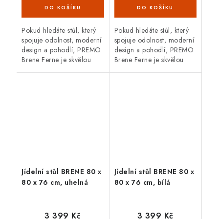
(3 ks)
(5 ks)
Pokud hledáte stůl, který
Pokud hledáte stůl, který
spojuje odolnost, moderní
spojuje odolnost, moderní
design a pohodlí, PREMO
design a pohodlí, PREMO
Brene Ferne je skvělou
Brene Ferne je skvělou
volbou. Zvládne
volbou. Zvládne
proměnlivé počasí,
proměnlivé počasí,
nevyžaduje téměř žádnou
nevyžaduje téměř žádnou
údržbu a svým...
údržbu a svým...
Jídelní stůl BRENE 80 x
Jídelní stůl BRENE 80 x
80 x 76 cm, uhelná
80 x 76 cm, bílá
3 399 Kč
3 399 Kč