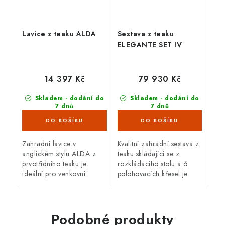
Lavice z teaku ALDA
Sestava z teaku
ELEGANTE SET IV
14 397 Kč
79 930 Kč
Skladem - dodání do
Skladem - dodání do
7 dnů
7 dnů
(5 ks)
(1 ks)
Zahradní lavice v
Kvalitní zahradní sestava z
anglickém stylu ALDA z
teaku skládající se z
prvotřídního teaku je
rozkládacího stolu a 6
ideální pro venkovní
polohovacích křesel je
použití. Teakové dřevo je
ideální pro venkovní
velice odolné proti vnějším
použití. Teakové dřevo je
vlivům, nepříznivé
velice odolné proti
počasí,...
vnějším...
Podobné produkty