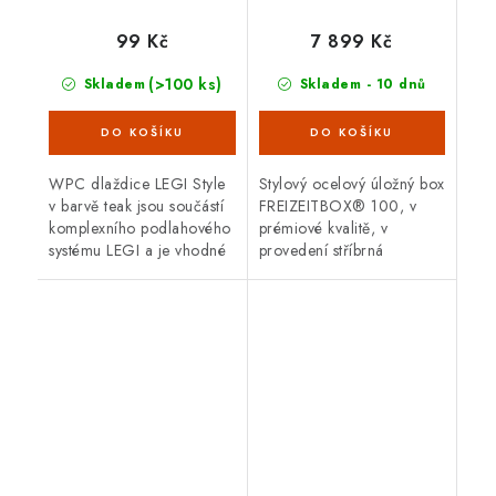
99 Kč
7 899 Kč
(>100 ks)
Skladem
Skladem - 10 dnů
WPC dlaždice LEGI Style
Stylový ocelový úložný box
v barvě teak jsou součástí
FREIZEITBOX® 100, v
komplexního podlahového
prémiové kvalitě, v
systému LEGI a je vhodné
provedení stříbrná
je použít jako exteriérovou
metalíza s otvíracím
podlahovou krytinu. Mají
horním víkem. Vnější
velmi snadnou a rychlou...
rozměry 101 x 46 cm.
Atraktivní design,...