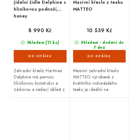
Jídelní židle Delphine s
Masivní křeslo z teaku
hliníkovou podnoží,
MATTEO
honey
8 990 Kč
10 539 Kč
(11 ks)
Skladem
Skladem - dodání do
7 dnů
(5 ks)
Zahradní křeslo Hartman
Masivní zahradní křeslo
Delphine má pevnou
MATTEO vyrobené z
hliníkovou konstrukci a
kvalitního indonéského
zádovou a sedací oblast z
teaku je ideální na
umělého ratanu. Rozměr
venkovní použití.
63 x 61 x 83,5 cm.