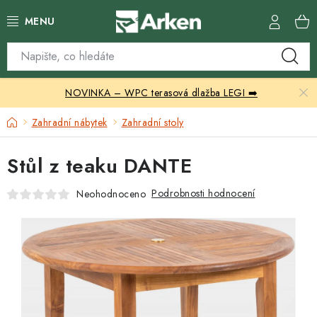
Přejít
na
obsah
Skleníky
NOVINKA – WPC terasová dlažba LEGI ➡️
Zahradní přístřešky
Domů
Zahradní nábytek
Zahradní stoly
Zahradní nábytek
Stůl z teaku DANTE
Grily a ohniště
Podrobnosti hodnocení
Neohodnoceno
Vytápění
Kontakty