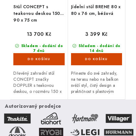
Stůl CONCEPT s
Jídelní stůl BRENE 80 x
teakovou deskou 150 x
80 x 76 cm, béžová
90 x 75 cm
13 700 Kč
3 399 Kč
Skladem - dodání do
Skladem - dodání do
7 dnů
14 dnů
(7 ks)
(3 ks)
Dřevěný zahradní stůl
Přineste do své zahrady,
CONCEPT značky
na terasu nebo na balkon
DOPPLER s teakovou
svěží styl, čistý design a
deskou, o rozměru 150 x
praktičnost s plasto­vým
90 x 75 cm je lehký a
stolem Brene. Jeho
stabilní nábytek s odolnou
minimalistické provedení,
Autorizovaný prodejce
hliníkovou konstrukcí.
inspirovaná stylem
Bauhausu,...