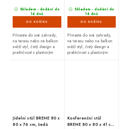
Skladem - dodání do
Skladem - dodání do
14 dnů
14 dnů
(4 ks)
(4 ks)
Přineste do své zahrady,
Přineste do své zahrady,
na terasu nebo na balkon
na terasu nebo na balkon
svěží styl, čistý design a
svěží styl, čistý design a
praktičnost s plasto­vým
praktičnost s plasto­vým
stolem Brene. Jeho
stolem Brene. Jeho
minimalistické provedení,
minimalistické provedení,
inspirovaná stylem
inspirovaná stylem
Bauhausu,...
Bauhausu,...
Jídelní stůl BRENE 80 x
Konferenční stůl
80 x 76 cm, šedá
BRENE 80 x 80 x 41 cm,