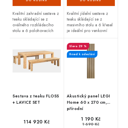
Kvalitní zahradní sestava z
Kvalitní jídelní sestava z
teaku skládající se z
teaku skládající se z
oválného rozkládacího
masivního stolu a 6 křesel
stolu a 6 polohovacích
je ideální pro venkovní
křesel je ideální pro
použití. Teakové dřevo je
venkovní použití. Teakové
velice odolné proti vnějším
29 %
dřevo je velice odolné
vlivům, nepříznivé...
proti...
Ihned k odeslání
Sestava z teaku FLOSS
Akustický panel LEGI
+ LAVICE SET
Home 60 x 270 cm,
přírodní
1 190 Kč
114 920 Kč
1 690 Kč