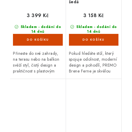
šedá
3 399 Kč
3 158 Kč
Skladem - dodání do
Skladem - dodání do
14 dnů
14 dnů
(5 ks)
(6 ks)
Přineste do své zahrady,
Pokud hledáte stůl, který
na terasu nebo na balkon
spojuje odolnost, moderní
svěží styl, čistý design a
design a pohodlí, PREMO
praktičnost s plasto­vým
Brene Ferne je skvělou
stolem Brene. Jeho
volbou. Zvládne
minimalistické provedení,
proměnlivé počasí,
inspirovaná stylem
nevyžaduje téměř žádnou
Bauhausu,...
údržbu a svým...