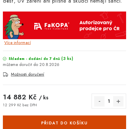
déšť, UV záření ani plísně a škůdci nemají šanci.
Více informací
(3 ks)
Skladem - dodání do 7 dnů
20.8.2026
Možnosti doručení
14 882 Kč
/ ks
12 299 Kč bez DPH
Měrná cena:
PŘIDAT DO KOŠÍKU