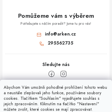
Pomůžeme vám s výběrem
Potřebujete s něčím poradit? Jsme tu pro vás!
info
@
arken.cz
295562735
Z
Abychom Vám umožnili pohodlné prohlížení tohoto webu
a neustále zlepšovali jeho funkce, používáme soubory
á
cookies. Tlačítkem "Souhlasím" vyjadřujete souhlas s
O Arken
p
jejich zpracováním. Kliknutím na tlačítko "Nastavení"
a
můžete zvolit, které cookies se mají zpracovávat.
O nás