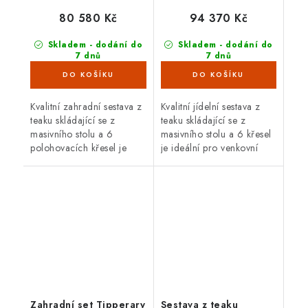
80 580 Kč
94 370 Kč
Skladem - dodání do
Skladem - dodání do
7 dnů
7 dnů
(5 ks)
(2 ks)
Kvalitní zahradní sestava z
Kvalitní jídelní sestava z
teaku skládající se z
teaku skládající se z
masivního stolu a 6
masivního stolu a 6 křesel
polohovacích křesel je
je ideální pro venkovní
ideální pro venkovní
použití. Teakové dřevo je
použití. Teakové dřevo je
velice odolné proti vnějším
velice odolné proti
vlivům, nepříznivé...
vnějším...
Zahradní set Tipperary
Sestava z teaku