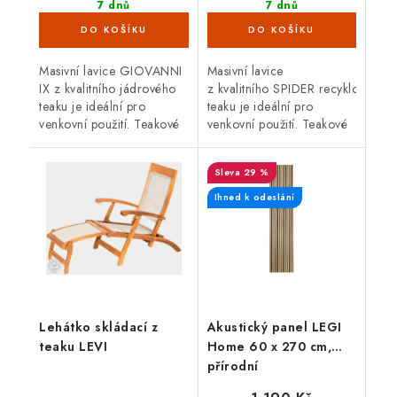
7 dnů
7 dnů
(4 ks)
(4 ks)
Masivní lavice GIOVANNI
Masivní lavice
IX z kvalitního jádrového
z kvalitního SPIDER recyklovanéh
teaku je ideální pro
teaku je ideální pro
venkovní použití. Teakové
venkovní použití. Teakové
dřevo je velice odolné
dřevo je velice odolné
proti vnějším vlivům,
proti vnějším vlivům,
29 %
nepříznivé počasí,...
nepříznivé...
Ihned k odeslání
Lehátko skládací z
Akustický panel LEGI
teaku LEVI
Home 60 x 270 cm,
přírodní