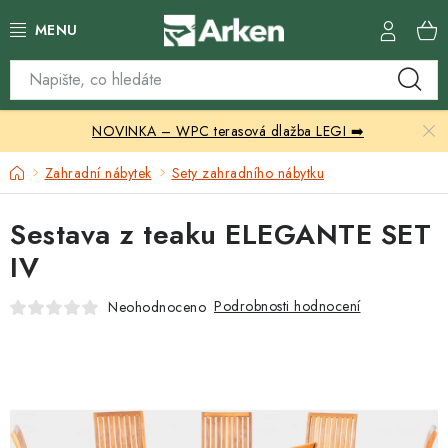
Přejít
na
obsah
Skleníky
NOVINKA – WPC terasová dlažba LEGI ➡️
Zahradní přístřešky
Domů
Zahradní nábytek
Sety zahradního nábytku
Zahradní nábytek
Sestava z teaku ELEGANTE SET
Grily a ohniště
IV
Vytápění
Podrobnosti hodnocení
Neohodnoceno
Kontakty