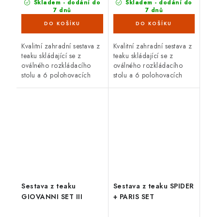
Skladem - dodání do
Skladem - dodání do
7 dnů
7 dnů
(4 ks)
(3 ks)
Kvalitní zahradní sestava z
Kvalitní zahradní sestava z
teaku skládající se z
teaku skládající se z
oválného rozkládacího
oválného rozkládacího
stolu a 6 polohovacích
stolu a 6 polohovacích
křesel je ideální pro
křesel je ideální pro
venkovní použití. Teakové
venkovní použití. Teakové
dřevo je velice odolné
dřevo je velice odolné
proti...
proti...
Sestava z teaku
Sestava z teaku SPIDER
GIOVANNI SET III
+ PARIS SET