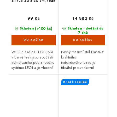
STYLE 30 x 30 cm, teak
99 Kč
14 882 Kč
(>100 ks)
Skladem
Skladem - dodání do
7 dnů
(3 ks)
WPC dlaždice LEGI Style
Pevný masivní stůl Dante z
v barvě teak jsou součástí
kvalitního
komplexního podlahového
indonéského teaku je
systému LEGI a je vhodné
ideální pro venkovní
je použít jako exteriérovou
použití. Hodí se skvěle také
podlahovou krytinu. Mají
do interiéru. Teakové
Ihned k odeslání
velmi snadnou a rychlou...
dřevo je velice odolné
proti vnějším...