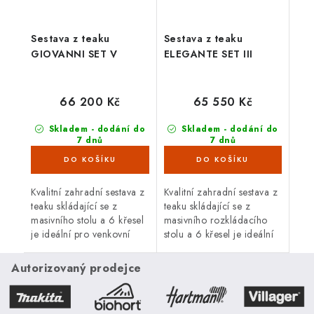
Sestava z teaku
Sestava z teaku
GIOVANNI SET V
ELEGANTE SET III
66 200 Kč
65 550 Kč
Skladem - dodání do
Skladem - dodání do
7 dnů
7 dnů
(2 ks)
(4 ks)
Kvalitní zahradní sestava z
Kvalitní zahradní sestava z
teaku skládající se z
teaku skládající se z
masivního stolu a 6 křesel
masivního rozkládacího
je ideální pro venkovní
stolu a 6 křesel je ideální
použití. Teakové dřevo je
pro venkovní použití.
velice odolné proti vnějším
Teakové dřevo je velice
Autorizovaný prodejce
vlivům,...
odolné proti vnějším...