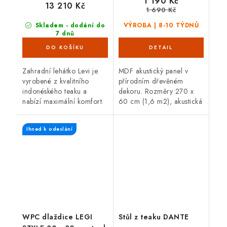
1 190 Kč
13 210 Kč
1 690 Kč
Skladem - dodání do
VÝROBA | 8-10 TÝDNŮ
7 dnů
(3 ks)
Zahradní lehátko Levi je
MDF akustický panel v
vyrobené z kvalitního
přírodním dřevěném
indonéského teaku a
dekoru. Rozměry 270 x
nabízí maximální komfort.
60 cm (1,6 m2), akustická
Teakové dřevo je velice
třída D, atraktivní
odolné proti vnějším
design a snadná montáž.
Ihned k odeslání
vlivům, nepříznivé počasí,
Vhodné do domácnosti i...
déšť, UV...
WPC dlaždice LEGI
Stůl z teaku DANTE