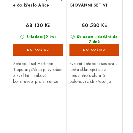
+ 6x křeslo Alice
GIOVANNI SET VI
68 130 Kč
80 580 Kč
(2 ks)
Skladem
Skladem - dodání do
7 dnů
(4 ks)
Zahradní set Hartman
Kvalitní zahradní sestava z
Tipperary/Alice je vyroben
teaku skládající se z
z kvalitní hliníkové
masivního stolu a 6
konstrukce, pro snadnou
polohovacích křesel je
údržbu a přenášení. Je
ideální pro venkovní
odolný vůči vodě i
použití. Teakové dřevo je
slunečnímu záření a může
velice odolné proti vnějším
být po celý rok...
vlivům,...