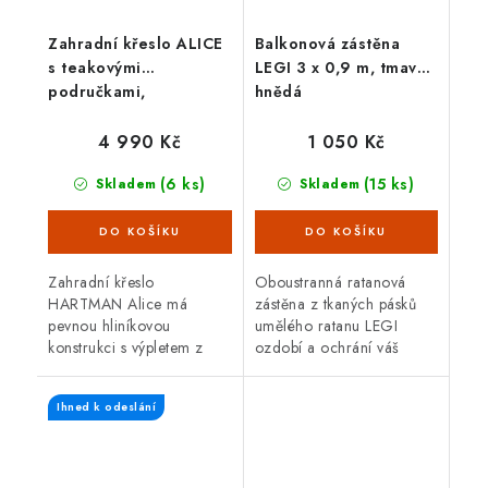
Zahradní křeslo ALICE
Balkonová zástěna
s teakovými
LEGI 3 x 0,9 m, tmavě
područkami,
hnědá
polohovatelné
4 990 Kč
1 050 Kč
(6 ks)
(15 ks)
Skladem
Skladem
Zahradní křeslo
Oboustranná ratanová
HARTMAN Alice má
zástěna z tkaných pásků
pevnou hliníkovou
umělého ratanu LEGI
konstrukci s výpletem z
ozdobí a ochrání váš
umělé tkaniny. Je odolné
balkón, zábradlí nebo plot
vůči vodě i slunečnímu
a zajistí soukromí po celý
Ihned k odeslání
záření a může být po celý
rok. Zástěna má
rok venku. Snadná
oboustrannou UV...
údržba....