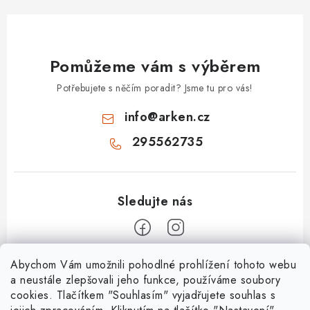
Pomůžeme vám s výběrem
Potřebujete s něčím poradit? Jsme tu pro vás!
info
@
arken.cz
295562735
Z
Abychom Vám umožnili pohodlné prohlížení tohoto webu
a neustále zlepšovali jeho funkce, používáme soubory
á
cookies. Tlačítkem "Souhlasím" vyjadřujete souhlas s
O Arken
p