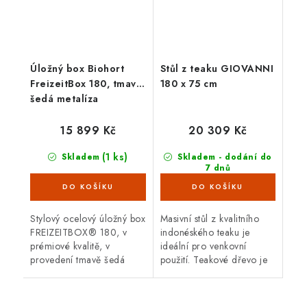
Úložný box Biohort
Stůl z teaku GIOVANNI
FreizeitBox 180, tmavě
180 x 75 cm
šedá metalíza
15 899 Kč
20 309 Kč
(1 ks)
Skladem
Skladem - dodání do
7 dnů
(5 ks)
Stylový ocelový úložný box
Masivní stůl z kvalitního
FREIZEITBOX® 180, v
indonéského teaku je
prémiové kvalitě, v
ideální pro venkovní
provedení tmavě šedá
použití. Teakové dřevo je
metalíza s otvíracím
velice odolné proti vnějším
horním víkem. Vnější
vlivům, nepříznivé počasí,
rozměry 181 x 79 cm.
déšť, UV záření...