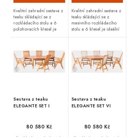
Kvalitní zahradní sestava z
Kvalitní zahradní sestava z
teaku skládající se z
teaku skládající se z
rozkládacího stolu a 6
masivního rozkládacího
polohovacích křesel je
stolu a 6 křesel je ideální
ideální pro venkovní
pro venkovní použití.
použití. Teakové dřevo je
Teakové dřevo je velice
velice odolné proti
odolné proti vnějším...
vnějším...
Sestava z teaku
Sestava z teaku
ELEGANTE SET I
ELEGANTE SET VI
80 580 Kč
80 580 Kč