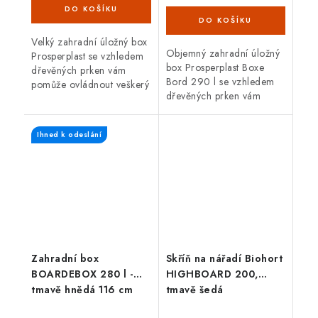
Velký zahradní úložný box
Objemný zahradní úložný
Prosperplast se vzhledem
box Prosperplast Boxe
dřevěných prken vám
Bord 290 l se vzhledem
pomůže ovládnout veškerý
dřevěných prken vám
nepořádek. Box o objemu
pomůže ovládnout veškerý
280 litrů představuje
nepořádek. Box o objemu
praktického pomocníka na
Ihned k odeslání
290 litrů představuje
zahradu,...
praktického a...
Zahradní box
Skříň na nářadí Biohort
BOARDEBOX 280 l -
HIGHBOARD 200,
tmavě hnědá 116 cm
tmavě šedá