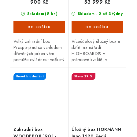
900 Kč
53 999 Kč
(8 ks)
Skladem
Skladem - 2 až 3 týdny
Velký zahradní box
Víceúčelový úložný box a
Prosperplast se vzhledem
skříň na nářadí
dřevěných prken vám
HIGHBOARD® v
pomůže ovládnout veškerý
prémiové kvalitě, v
nepořádek. Box o objemu
provedení tmavě šedá
280 litrů představuje
metalíza s dvoukřídlými
Ihned k odeslání
29 %
praktického pomocníka na
dveřmi a horním víkem.
zahradu,...
Vnější rozměry š 200 x
d...
Zahradní box
Úložný box HÖRMANN
WOODEBOX 190 l -
Juno 1620, šedá