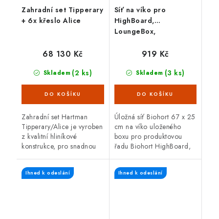
Zahradní set Tipperary
Síť na víko pro
+ 6x křeslo Alice
HighBoard,
LoungeBox,
FreizeitBox
68 130 Kč
919 Kč
(2 ks)
(3 ks)
Skladem
Skladem
Zahradní set Hartman
Úložná síť Biohort 67 x 25
Tipperary/Alice je vyroben
cm na víko uloženého
z kvalitní hliníkové
boxu pro produktovou
konstrukce, pro snadnou
řadu Biohort HighBoard,
údržbu a přenášení. Je
LoungeBox, FreizeitBox.
odolný vůči vodě i
Ihned k odeslání
Ihned k odeslání
slunečnímu záření a může
být po celý rok...