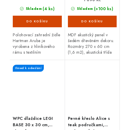
(4 ks)
(>100 ks)
Skladem
Skladem
Polohovací zahradní židle
MDF akustický panel v
Hartman Aruba je
šedém dřevěném dekoru.
vyrobena z hliníkového
Rozměry 270 x 60 cm
rámu s textilním
(1,6 m2), akustická třída
opěradlem a sedákem,
D, atraktivní
materiálem odolným vůči
design a snadná montáž.
Ihned k odeslání
povětrnostním vlivům a
Vhodné do domácnosti i...
nenáročným na údržbu....
WPC dlaždice LEGI
Pevné křeslo Alice s
BASE 30 x 30 cm,
teak područkami,