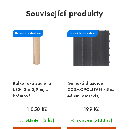
Související produkty
Ihned k odeslání
Ihned k odeslání
Balkonová zástěna
Gumová dlaždice
LEGI 3 x 0,9 m,
COSMOPOLITAN 45 x
krémová
45 cm, antracit,
zesílená 2,5 cm
1 050 Kč
199 Kč
(3 ks)
(>100 ks)
Skladem
Skladem