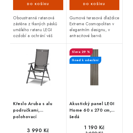
Oboustranná ratanová
Gumová terasová dlaždice
zástěna z tkaných pásků
Extreme Cosmopolitan v
umělého ratanu LEGI
elegantním designu, v
ozdobí a ochrání váš
antracitové barvě.
balkón, zábradlí nebo plot
Vyrobeno z pryžového
a zajistí soukromí po celý
recyklátu, což zaručuje
29 %
rok. Zástěna má
vysokou odolnost a
oboustrannou UV...
dlouhou životnost....
Ihned k odeslání
Křeslo Aruba s alu
Akustický panel LEGI
područkami,
Home 60 x 270 cm,
polohovací
šedá
1 190 Kč
3 990 Kč
1 690 Kč