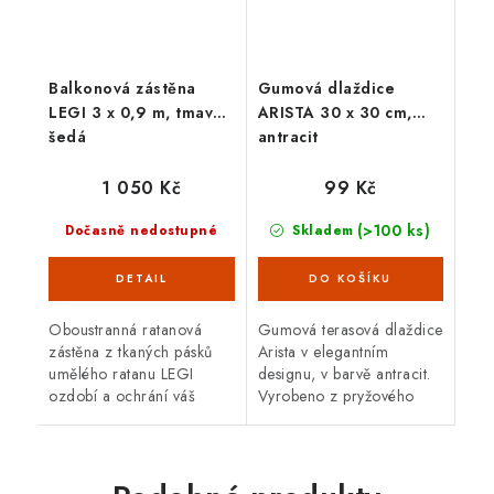
Balkonová zástěna
Gumová dlaždice
LEGI 3 x 0,9 m, tmavě
ARISTA 30 x 30 cm,
šedá
antracit
1 050 Kč
99 Kč
(>100 ks)
Dočasně nedostupné
Skladem
Oboustranná ratanová
Gumová terasová dlaždice
zástěna z tkaných pásků
Arista v elegantním
umělého ratanu LEGI
designu, v barvě antracit.
ozdobí a ochrání váš
Vyrobeno z pryžového
balkón, zábradlí nebo plot
recyklátu, což zaručuje
a zajistí soukromí po celý
vysokou odolnost a
rok. Zástěna má
dlouhou životnost. Velikost
oboustrannou UV...
30 x 30 cm.