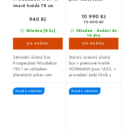
tmavě hnědá 78 cm
10 990 Kč
940 Kč
15 490 Kč
(8 ks)
Skladem
Skladem - dodání do
14 dnů
Zahradní úložný box
Stylový ocelový úložný
Prosperplast Woodebox
box v prémiové kvalitě
190 l se vzhledem
HÖRMANN Juno 1620, v
dřevěných prken vám
provedení šedý hliník s
pomůže ovládnout veškerý
otvíracím horním víkem,
nepořádek. Box o objemu
nastavitelnými patkami a
Ihned k odeslání
Ihned k odeslání
190 litrů představuje
rychlou jednoduchou...
praktického pomocníka
na...