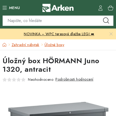
Přejít
na
obsah
Skleníky
NOVINKA – WPC terasová dlažba LEGI ➡️
Zahradní přístřešky
Domů
Zahradní nábytek
Úložné boxy
Zahradní nábytek
Úložný box HÖRMANN Juno
Grily a ohniště
1320, antracit
Vytápění
Podrobnosti hodnocení
Neohodnoceno
Kontakty