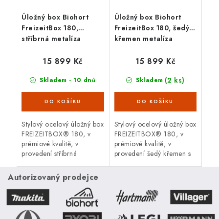
Úložný box Biohort
Úložný box Biohort
FreizeitBox 180,
FreizeitBox 180, šedý
stříbrná metalíza
křemen metalíza
15 899 Kč
15 899 Kč
(2 ks)
Skladem - 10 dnů
Skladem
Stylový ocelový úložný box
Stylový ocelový úložný box
FREIZEITBOX® 180, v
FREIZEITBOX® 180, v
prémiové kvalitě, v
prémiové kvalitě, v
provedení stříbrná
provedení šedý křemen s
metalíza s otvíracím
otvíracím horním víkem.
horním víkem. Vnější
Vnější rozměry 181 x 79
Autorizovaný prodejce
rozměry 181 x 79 cm.
cm. Atraktivní design,
Atraktivní design,...
bezpečnost,...