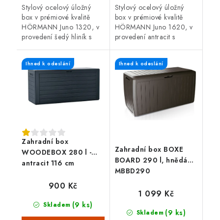
Stylový ocelový úložný
Stylový ocelový úložný
box v prémiové kvalitě
box v prémiové kvalitě
HÖRMANN Juno 1320, v
HÖRMANN Juno 1620, v
provedení šedý hliník s
provedení antracit s
otvíracím horním víkem,
otvíracím horním víkem,
nastavitelnými patkami a
nastavitelnými patkami a
Ihned k odeslání
Ihned k odeslání
rychlou jednoduchou...
rychlou jednoduchou
montáží....
Zahradní box
Zahradní box BOXE
WOODEBOX 280 l -
BOARD 290 l, hnědá
antracit 116 cm
MBBD290
900 Kč
1 099 Kč
(9 ks)
Skladem
(9 ks)
Skladem