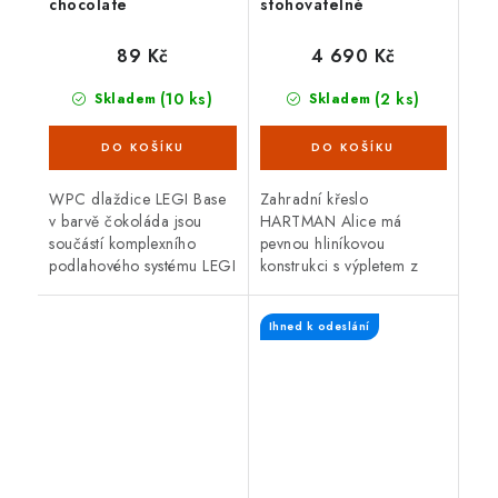
chocolate
stohovatelné
89 Kč
4 690 Kč
(10 ks)
(2 ks)
Skladem
Skladem
WPC dlaždice LEGI Base
Zahradní křeslo
v barvě čokoláda jsou
HARTMAN Alice má
součástí komplexního
pevnou hliníkovou
podlahového systému LEGI
konstrukci s výpletem z
a je vhodné je použít jako
umělé tkaniny. Je odolné
exteriérovou podlahovou
vůči vodě i slunečnímu
Ihned k odeslání
krytinu. Mají velmi snadnou
záření a může být po celý
a...
rok venku. Snadná
údržba....