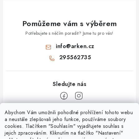
Pomůžeme vám s výběrem
Potřebujete s něčím poradit? Jsme tu pro vás!
info
@
arken.cz
295562735
Z
Abychom Vám umožnili pohodlné prohlížení tohoto webu
a neustále zlepšovali jeho funkce, používáme soubory
á
cookies. Tlačítkem "Souhlasím" vyjadřujete souhlas s
O Arken
p
jejich zpracováním. Kliknutím na tlačítko "Nastavení"