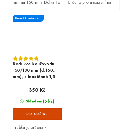
mm na 160 mm. Délka 16
Určeno pro nasazení na
cm, černá barva, tloušťka
silnostěnný kouřovod o
plechu 1,5 mm.
průměru 130 mm. Průměr
Ihned k odeslání
komína 200 mm. S těsnící
šňůrou.
Redukce kouřovodu
150/130 mm (d.160
mm), silnostěnná 1,5
mm, černá
350 Kč
(5 ks)
Skladem
Trubka je určená k