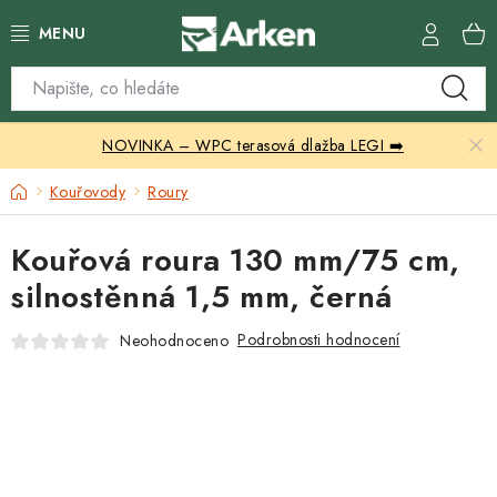
Přejít
na
obsah
Skleníky
NOVINKA – WPC terasová dlažba LEGI ➡️
Zahradní přístřešky
Domů
Kouřovody
Roury
Zahradní nábytek
Kouřová roura 130 mm/75 cm,
Grily a ohniště
silnostěnná 1,5 mm, černá
Vytápění
Podrobnosti hodnocení
Neohodnoceno
Kontakty