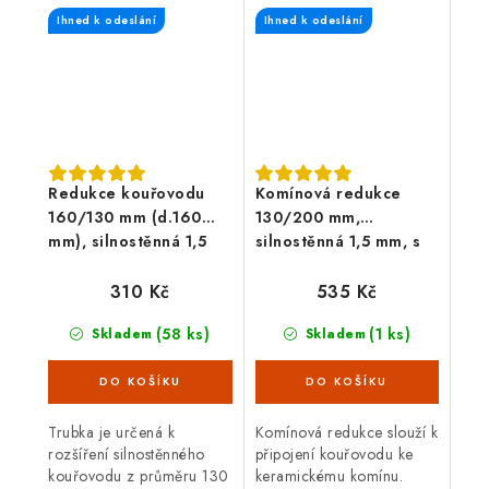
plechu 1,5 mm.
průměru 130 mm. Průměr
Ihned k odeslání
Ihned k odeslání
komína 180 mm. S těsnící
šňůrou.
Redukce kouřovodu
Komínová redukce
160/130 mm (d.160
130/200 mm,
mm), silnostěnná 1,5
silnostěnná 1,5 mm, s
mm, černá
těs. šňůrou, černá
310 Kč
535 Kč
(58 ks)
(1 ks)
Skladem
Skladem
Trubka je určená k
Komínová redukce slouží k
rozšíření silnostěnného
připojení kouřovodu ke
kouřovodu z průměru 130
keramickému komínu.