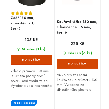
Zděř 130 mm,
Kouřové víčko 130 mm,
silnostěnná 1,5 mm,
silnostěnné 1,5 mm,
černá
černé
135 Kč
225 Kč
(1 ks)
Skladem
(6 ks)
Skladem
Zděř o průměru 130 mm
Víčko pro zaslepení
je určena pro vyložení
kouřovodu o průměru 130
otvoru kouřovodu ve zdi.
mm. Vyrobeno ze
Vyrobeno ze silnostěnného
silnostěnného plechu o
plechu o tloušťce 1,5 mm.
tloušťce 1,5 mm. Černá
barva.
Ihned k odeslání