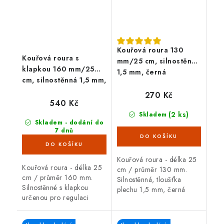
Kouřová roura 130
Kouřová roura s
mm/25 cm, silnostěnná
klapkou 160 mm/25
1,5 mm, černá
cm, silnostěnná 1,5 mm,
černá
270 Kč
540 Kč
(2 ks)
Skladem
Skladem - dodání do
7 dnů
(23 ks)
Kouřová roura - délka 25
Kouřová roura - délka 25
cm / průměr 130 mm.
cm / průměr 160 mm.
Silnostěnná, tloušťka
Silnostěnné s klapkou
plechu 1,5 mm, černá
určenou pro regulaci
barva. Kouřová roura je
(snižování) komínového
určená pro spojení mezi
tahu, tloušťka plechu 1,5
spalinovým hrdlem