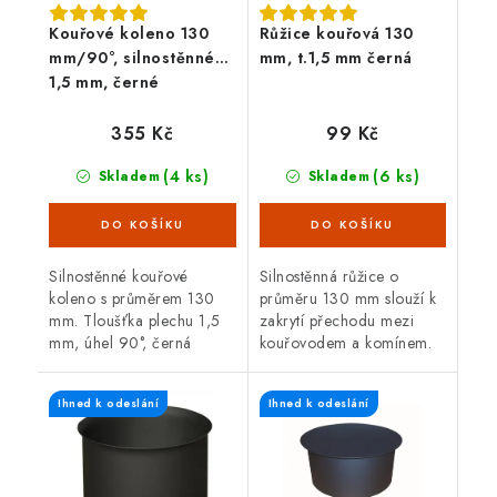
Kouřové koleno 130
Růžice kouřová 130
mm/90°, silnostěnné
mm, t.1,5 mm černá
1,5 mm, černé
355 Kč
99 Kč
(4 ks)
(6 ks)
Skladem
Skladem
Silnostěnné kouřové
Silnostěnná růžice o
koleno s průměrem 130
průměru 130 mm slouží k
mm. Tloušťka plechu 1,5
zakrytí přechodu mezi
mm, úhel 90°, černá
kouřovodem a komínem.
barva. Koleno je určené
Černá barva, tloušťka
pro spojení spalinové cesty
plechu 1,5 mm.
Ihned k odeslání
Ihned k odeslání
mezi hrdlem kamen a
sopouchem.