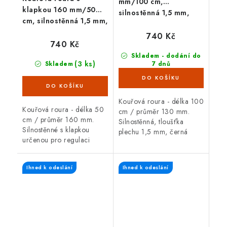
mm/100 cm,
klapkou 160 mm/50
silnostěnná 1,5 mm,
cm, silnostěnná 1,5 mm,
černá
černá
740 Kč
740 Kč
Skladem - dodání do
(3 ks)
Skladem
7 dnů
(3 ks)
Kouřová roura - délka 100
Kouřová roura - délka 50
cm / průměr 130 mm.
cm / průměr 160 mm.
Silnostěnná, tloušťka
Silnostěnné s klapkou
plechu 1,5 mm, černá
určenou pro regulaci
barva. Kouřová roura je
(snižování) komínového
určená pro spojení mezi
tahu, tloušťka plechu 1,5
spalinovým hrdlem
Ihned k odeslání
Ihned k odeslání
mm, černá barva. Kouřová
krbových kamen/sporáku...
roura je určená...