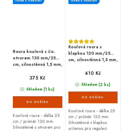
Ihned k odeslání
Ihned k odeslání
mm, černá barva. Kouřová
krbových kamen/sporáku...
roura je určená...
Kouřová roura s
Roura kouřová s čis.
klapkou 130 mm/25
otvorem 130 mm/25
cm, silnostěnná 1,5 mm,
cm, silnostěnná 1,5 mm,
černá
černá
410 Kč
375 Kč
(2 ks)
Skladem
(1 ks)
Skladem
Kouřová roura - délka 25
Kouřová roura - délka 25
cm / průměr 130 mm.
cm / průměr 130 mm.
Silnostěnná s klapkou
Silnostěnné s otvorem pro
určenou pro regulaci