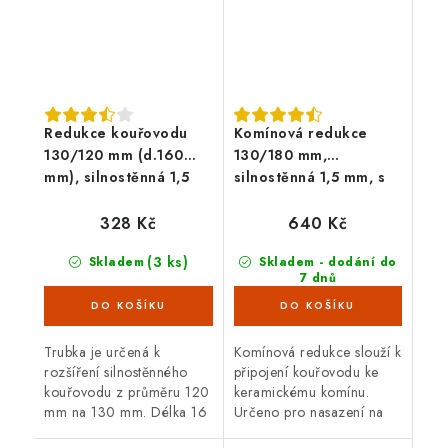
Redukce kouřovodu
Komínová redukce
130/120 mm (d.160
130/180 mm,
mm), silnostěnná 1,5
silnostěnná 1,5 mm, s
mm, černá
těs. šňůrou, černá
328 Kč
640 Kč
(3 ks)
Skladem
Skladem - dodání do
7 dnů
(58 ks)
Trubka je určená k
Komínová redukce slouží k
rozšíření silnostěnného
připojení kouřovodu ke
kouřovodu z průměru 120
keramickému komínu.
mm na 130 mm. Délka 16
Určeno pro nasazení na
cm, černá barva, tloušťka
silnostěnný kouřovod o