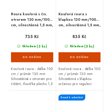
Roura kouřová s čis.
Kouřová roura s
otvorem 130 mm/100
klapkou 130 mm/100
cm, silnostěnná 1,5 mm,
cm, silnostěnná 1,5 mm,
černá
černá
735 Kč
835 Kč
(3 ks)
(5 ks)
Skladem
Skladem
Kouřová roura - délka 100
Kouřová roura - délka 100
cm / průměr 130 mm.
cm / průměr 130 mm.
Silnostěnné s otvorem pro
Silnostěnná s klapkou
čištění, tloušťka plechu 1,5
určenou pro regulaci
mm, černá barva. Kouřová
(snižování) komínového
roura je určená pro
tahu, tloušťka plechu 1,5
Ihned k odeslání
spojení mezi spalinovým
mm, černá barva. Kouřová
hrdlem...
roura je...