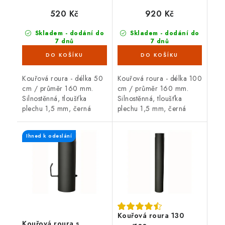
černá
520 Kč
920 Kč
Skladem - dodání do
Skladem - dodání do
7 dnů
7 dnů
(>100 ks)
(>100 ks)
Kouřová roura - délka 50
Kouřová roura - délka 100
cm / průměr 160 mm.
cm / průměr 160 mm.
Silnostěnná, tloušťka
Silnostěnná, tloušťka
plechu 1,5 mm, černá
plechu 1,5 mm, černá
barva. Kouřová roura je
barva. Kouřová roura je
určená pro spojení mezi
určená pro spojení mezi
Ihned k odeslání
spalinovým hrdlem
spalinovým hrdlem
krbových kamen/sporáku...
krbových kamen/sporáku...
Kouřová roura 130
Kouřová roura s