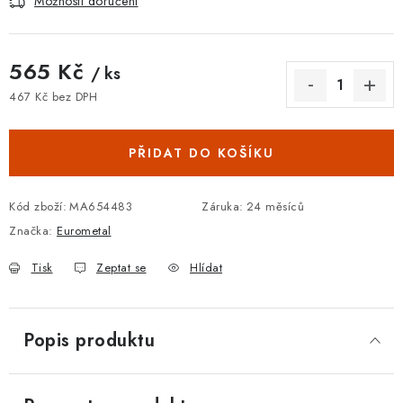
Možnosti doručení
565 Kč
/ ks
467 Kč bez DPH
Měrná cena:
PŘIDAT DO KOŠÍKU
Kód zboží:
MA654483
Záruka
:
24 měsíců
Značka:
Eurometal
Tisk
Zeptat se
Hlídat
Popis produktu