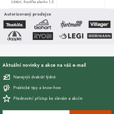
čištění, tloušťka plechu 1,5
(snižování) komínového
mm, černá barva. Kouřová
tahu, tloušťka plechu 1,5
roura je určená pro
mm, černá barva. Kouřová
Autorizovaný prodejce
spojení mezi spalinovým
roura je určená...
hrdlem...
Aktuální novinky a akce na váš e-mail
Nanejvýš dvakrát týdně
Praktické tipy a know-how
Přednostní přístup ke slevám a akcím