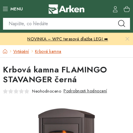
Přejít
na
obsah
Skleníky
NOVINKA – WPC terasová dlažba LEGI ➡️
Zahradní přístřešky
Domů
Vytápění
Krbová kamna
Zahradní nábytek
Krbová kamna FLAMINGO
Grily a ohniště
STAVANGER černá
Vytápění
Podrobnosti hodnocení
Neohodnoceno
Kontakty