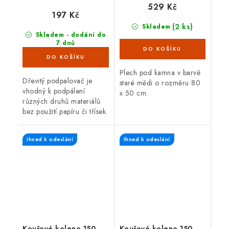
529 Kč
197 Kč
(2 ks)
Skladem
Skladem - dodání do
7 dnů
(>100 bal)
Plech pod kamna v barvě
Dřevitý podpalovač je
staré mědi o rozměru 80
vhodný k podpálení
x 50 cm.
různých druhů materiálů
bez použití papíru či třísek.
Hodí se zejména k
podpalování grilů,
Ihned k odeslání
Ihned k odeslání
venkovních ohnišť, kamen
a krbů.
Kouřové koleno 150
Kouřové koleno 150