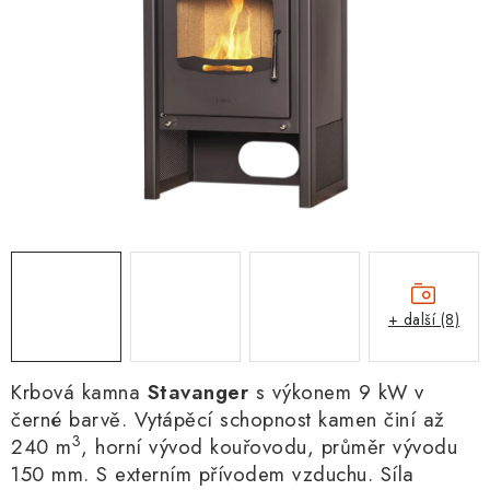
+ další (8)
Krbová kamna
Stavanger
s výkonem 9 kW v
černé barvě. Vytápěcí schopnost kamen činí až
3
240 m
, horní vývod kouřovodu,
průměr vývodu
150 mm
. S externím přívodem vzduchu. Síla