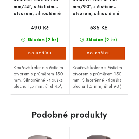
mm/45°, s čisticím
mm/90°, s čisticím
otvorem, silnostěnné
otvorem, silnostěnné
1,5 mm, černé
1,5 mm, černé
490 Kč
585 Kč
(2 ks)
(2 ks)
Skladem
Skladem
Kouřové koleno s čistícím
Kouřové koleno s čistícím
otvorem s průměrem 150
otvorem s průměrem 150
mm. Silnostěnné - tlouška
mm. Silnostěnné - tlouška
plechu 1,5 mm, úhel 45°,
plechu 1,5 mm, úhel 90°,
černá barva. Koleno je
černá barva. Koleno je
určené pro spojení
určené pro spojení
spalinové cesty mezi
spalinové cesty mezi
hrdlem kamen a...
hrdlem kamen a...
Podobné produkty