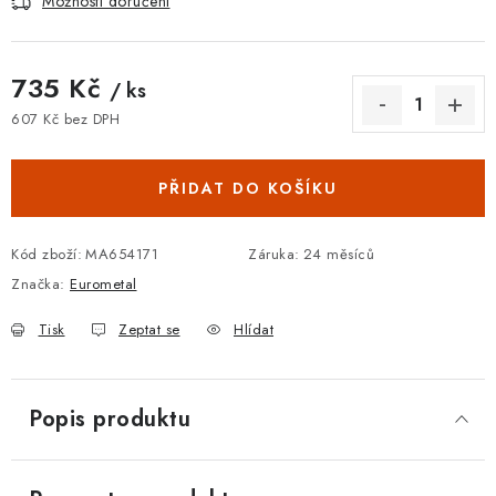
Možnosti doručení
735 Kč
/ ks
607 Kč bez DPH
Měrná cena:
PŘIDAT DO KOŠÍKU
Kód zboží:
MA654171
Záruka
:
24 měsíců
Značka:
Eurometal
Tisk
Zeptat se
Hlídat
Popis produktu