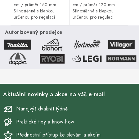
cm / průměr 150 mm.
cm / průměr 120 mm.
Silnostěnné s klapkou
Silnostěnná s klapkou
určenou pro regulaci
určenou pro regulaci
(snižování) komínového
(snižování) komínového
tahu, tloušťka plechu 1,5
tahu, tloušťka plechu 1,5
Autorizovaný prodejce
mm, černá barva. Kouřová
mm, černá barva. Kouřová
roura je určená...
roura je určená...
Aktuální novinky a akce na váš e-mail
Nanejvýš dvakrát týdně
Praktické tipy a know-how
Přednostní přístup ke slevám a akcím