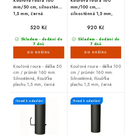
Kouřová roura 160
Kouřová roura 160
mm/50 cm, silnostěnná
mm/100 cm,
1,5 mm, černá
silnostěnná 1,5 mm,
černá
520 Kč
920 Kč
Skladem - dodání do
Skladem - dodání do
7 dnů
7 dnů
(>100 ks)
(>100 ks)
Kouřová roura - délka 50
Kouřová roura - délka 100
cm / průměr 160 mm.
cm / průměr 160 mm.
Silnostěnná, tloušťka
Silnostěnná, tloušťka
plechu 1,5 mm, černá
plechu 1,5 mm, černá
barva. Kouřová roura je
barva. Kouřová roura je
určená pro spojení mezi
určená pro spojení mezi
Ihned k odeslání
Ihned k odeslání
spalinovým hrdlem
spalinovým hrdlem
krbových kamen/sporáku...
krbových kamen/sporáku...