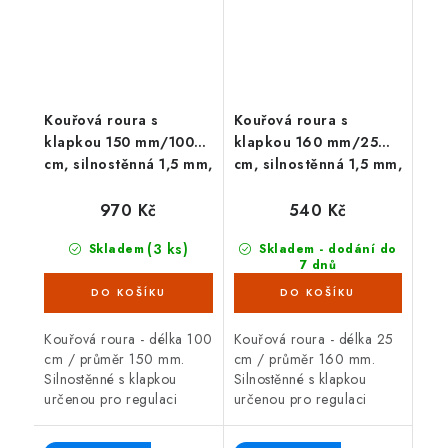
Kouřová roura s
Kouřová roura s
klapkou 150 mm/100
klapkou 160 mm/25
cm, silnostěnná 1,5 mm,
cm, silnostěnná 1,5 mm,
černá
černá
970 Kč
540 Kč
(3 ks)
Skladem
Skladem - dodání do
7 dnů
(23 ks)
Kouřová roura - délka 100
Kouřová roura - délka 25
cm / průměr 150 mm.
cm / průměr 160 mm.
Silnostěnné s klapkou
Silnostěnné s klapkou
určenou pro regulaci
určenou pro regulaci
(snižování) komínového
(snižování) komínového
tahu, tloušťka plechu 1,5
tahu, tloušťka plechu 1,5