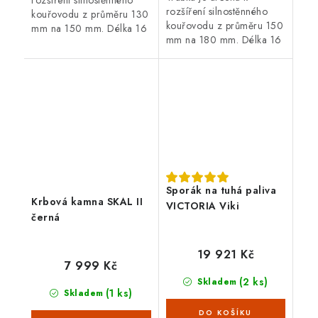
rozšíření silnostěnného
kouřovodu z průměru 130
kouřovodu z průměru 150
mm na 150 mm. Délka 16
mm na 180 mm. Délka 16
cm, černá barva, tloušťka
cm, černá barva, tloušťka
plechu 1,5 mm.
plechu 1,5 mm.
Sporák na tuhá paliva
Krbová kamna SKAL II
VICTORIA Viki
černá
19 921 Kč
7 999 Kč
(2 ks)
Skladem
(1 ks)
Skladem