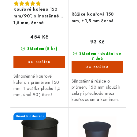
Kouřové koleno 150
Růžice kouřová 150
mm/90°, silnostěnné
mm, t.1,5 mm černá
1,5 mm, černé
454 Kč
93 Kč
(5 ks)
Skladem
Skladem - dodání do
7 dnů
(>100 ks)
Silnostěnné kouřové
Silnostěnná růžice o
koleno s průměrem 150
průměru 150 mm slouží k
mm. Tloušťka plechu 1,5
zakrytí přechodu mezi
mm, úhel 90°, černá
kouřovodem a komínem.
barva. Koleno je určené
Černá barva, tloušťka
pro spojení spalinové cesty
plechu 1,5 mm.
mezi hrdlem kamen a
Ihned k odeslání
sopouchem.