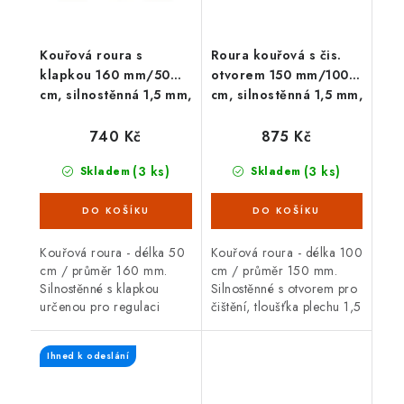
Kouřová roura s
Roura kouřová s čis.
klapkou 160 mm/50
otvorem 150 mm/100
cm, silnostěnná 1,5 mm,
cm, silnostěnná 1,5 mm,
černá
černá
740 Kč
875 Kč
(3 ks)
(3 ks)
Skladem
Skladem
Kouřová roura - délka 50
Kouřová roura - délka 100
cm / průměr 160 mm.
cm / průměr 150 mm.
Silnostěnné s klapkou
Silnostěnné s otvorem pro
určenou pro regulaci
čištění, tloušťka plechu 1,5
(snižování) komínového
mm, černá barva. Kouřová
tahu, tloušťka plechu 1,5
roura je určená pro
Ihned k odeslání
mm, černá barva. Kouřová
spojení mezi spalinovým
roura je určená...
hrdlem...