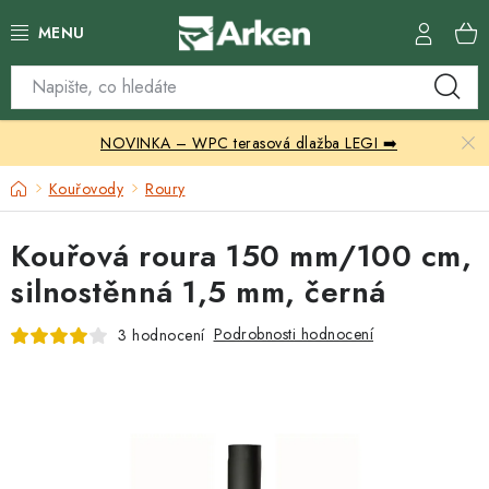
Přejít
na
obsah
Skleníky
NOVINKA – WPC terasová dlažba LEGI ➡️
Zahradní přístřešky
Domů
Kouřovody
Roury
Zahradní nábytek
Kouřová roura 150 mm/100 cm,
Grily a ohniště
silnostěnná 1,5 mm, černá
Vytápění
Podrobnosti hodnocení
3 hodnocení
Kontakty