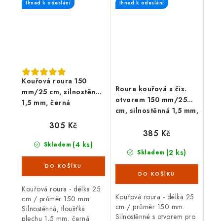
Ihned k odeslání
Ihned k odeslání
mm, černá barva. Kouřová
mm, černá barva. Kouřová
roura je...
roura je určená...
Kouřová roura 150
Roura kouřová s čis.
mm/25 cm, silnostěnná
otvorem 150 mm/25
1,5 mm, černá
cm, silnostěnná 1,5 mm,
černá
305 Kč
385 Kč
(4 ks)
Skladem
(2 ks)
Skladem
Kouřová roura - délka 25
Kouřová roura - délka 25
cm / průměr 150 mm.
cm / průměr 150 mm.
Silnostěnná, tloušťka
Silnostěnné s otvorem pro
plechu 1,5 mm, černá