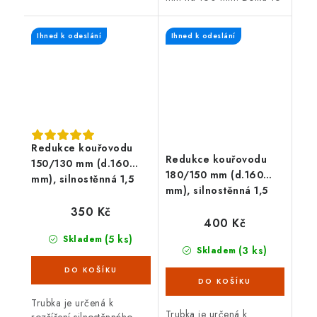
kouřovod o průměru 120
cm, černá barva, tloušťka
mm. Průměr komína 150
plechu 1,5 mm.
mm. Délka redukce 80
Ihned k odeslání
Ihned k odeslání
mm.
Redukce kouřovodu
Redukce kouřovodu
150/130 mm (d.160
180/150 mm (d.160
mm), silnostěnná 1,5
mm), silnostěnná 1,5
mm, černá
mm, černá
350 Kč
400 Kč
(5 ks)
Skladem
(3 ks)
Skladem
Trubka je určená k
Trubka je určená k
rozšíření silnostěnného