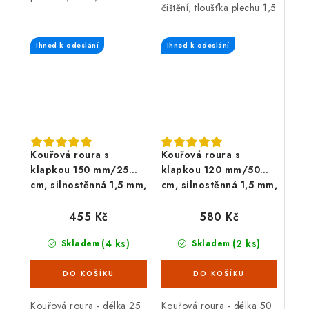
čištění, tloušťka plechu 1,5
barva. Kouřová roura je
mm, černá barva. Kouřová
určená pro spojení mezi
roura je určená pro
spalinovým hrdlem
Ihned k odeslání
Ihned k odeslání
spojení mezi spalinovým
krbových kamen/sporáku...
hrdlem...
Kouřová roura s
Kouřová roura s
klapkou 150 mm/25
klapkou 120 mm/50
cm, silnostěnná 1,5 mm,
cm, silnostěnná 1,5 mm,
černá
černá
455 Kč
580 Kč
(4 ks)
(2 ks)
Skladem
Skladem
Kouřová roura - délka 25
Kouřová roura - délka 50