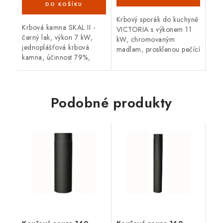
Krbový sporák do kuchyně
Krbová kamna SKAL II -
VICTORIA s výkonem 11
černý lak, výkon 7 kW,
kW, chromovaným
jednoplášťová krbová
madlem, prosklenou pečící
kamna, účinnost 79%,
troubou i topeništěm a
kouřovod DN150 - horní.
vytápěcí schopností 180
m3. Průměr kouřovodu
150 cm, vývod horní...
Podobné produkty