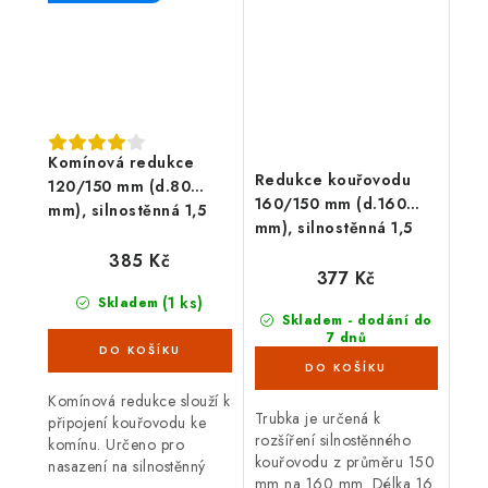
Komínová redukce
Redukce kouřovodu
120/150 mm (d.80
160/150 mm (d.160
mm), silnostěnná 1,5
mm), silnostěnná 1,5
mm, černá
mm, černá
385 Kč
377 Kč
(1 ks)
Skladem
Skladem - dodání do
7 dnů
(>100 ks)
Komínová redukce slouží k
Trubka je určená k
připojení kouřovodu ke
rozšíření silnostěnného
komínu. Určeno pro
kouřovodu z průměru 150
nasazení na silnostěnný
mm na 160 mm. Délka 16