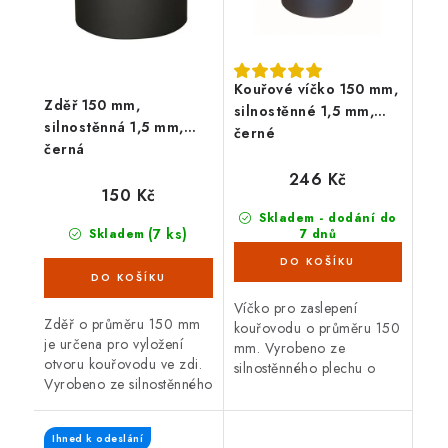
Kouřové víčko 150 mm,
Zděř 150 mm,
silnostěnné 1,5 mm,
silnostěnná 1,5 mm,
černé
černá
246 Kč
150 Kč
Skladem - dodání do
(7 ks)
Skladem
7 dnů
(>100 ks)
Víčko pro zaslepení
Zděř o průměru 150 mm
kouřovodu o průměru 150
je určena pro vyložení
mm. Vyrobeno ze
otvoru kouřovodu ve zdi.
silnostěnného plechu o
Vyrobeno ze silnostěnného
tloušťce 1,5 mm. Černá
plechu o tloušťce 1,5 mm.
barva.
Ihned k odeslání