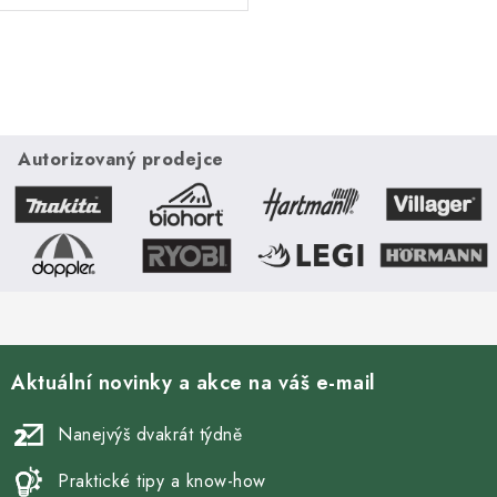
kamna skvěle poslouží i k
vytopení větších prostor, a to o
objemu až 350...
O
v
l
á
Autorizovaný prodejce
d
a
c
í
p
r
v
Aktuální novinky a akce na váš e-mail
k
y
Nanejvýš dvakrát týdně
v
ý
Praktické tipy a know-how