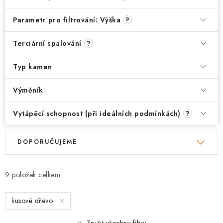
Parametr pro filtrování: Výška
?
Terciární spalování
?
Typ kamen
Výměník
Vytápěcí schopnost (při ideálních podmínkách)
?
V
Ř
DOPORUČUJEME
ý
a
p
z
i
e
9
s
n
kusové dřevo
p
í
r
p