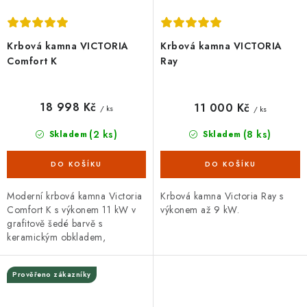
Krbová kamna VICTORIA
Krbová kamna VICTORIA
Comfort K
Ray
18 998 Kč
11 000 Kč
/ ks
/ ks
(2 ks)
(8 ks)
Skladem
Skladem
Moderní krbová kamna Victoria
Krbová kamna Victoria Ray s
Comfort K s výkonem 11 kW v
výkonem až 9 kW.
grafitově šedé barvě s
keramickým obkladem,
proskleným topeništěm a
praktickým prostorem pro
Prověřeno zákazníky
skladování dřeva. Vývod...