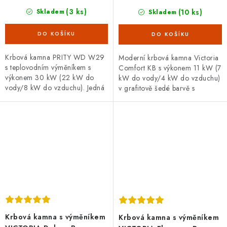
(3 ks)
(10 ks)
Skladem
Skladem
Krbová kamna PRITY WD W29
Moderní krbová kamna Victoria
s teplovodním výměníkem s
Comfort KB s výkonem 11 kW (7
výkonem 30 kW (22 kW do
kW do vody/4 kW do vzduchu)
vody/8 kW do vzduchu). Jedná
v grafitově šedé barvě s
se o vysoce výkonná kamna,
keramickým obkladem,
která skvěle poslouží i k vytopení
proskleným topeništěm a
větších...
praktickým...
Krbová kamna s výměníkem
Krbová kamna s výměníkem