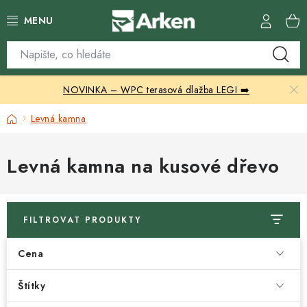
Přejít
na
obsah
Skleníky
NOVINKA – WPC terasová dlažba LEGI ➡️
Zahradní přístřešky
Domů
Levná kamna
Zahradní nábytek
Levná kamna na kusové dřevo
Grily a ohniště
Vytápění
FILTROVAT PRODUKTY
Kontakty
Cena
Štítky