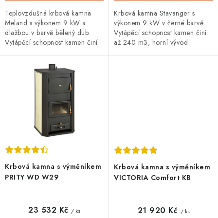
Teplovzdušná krbová kamna
Krbová kamna Stavanger s
Meland s výkonem 9 kW a
výkonem 9 kW v černé barvě.
dlažbou v barvě bělený dub.
Vytápěcí schopnost kamen činí
Vytápěcí schopnost kamen činí
až 240 m3, horní vývod
až 240 m3. S externím
kouřovodu, průměr vývodu 150
přívodem vzduchu. Síla plechu
mm. S externím přívodem
3 a 5 mm.
vzduchu....
Krbová kamna s výměníkem
Krbová kamna s výměníkem
PRITY WD W29
VICTORIA Comfort KB
23 532 Kč
21 920 Kč
/ ks
/ ks