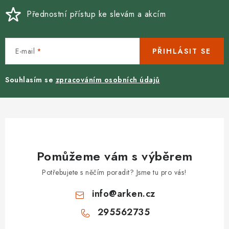
p
Přednostní přístup ke slevám a akcím
i
s
u
E-mail
PŘIHLÁSIT SE
Souhlasím se
zpracováním osobních údajů
Pomůžeme vám s výběrem
Potřebujete s něčím poradit? Jsme tu pro vás!
info
@
arken.cz
295562735