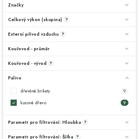
Značky
Celkový výkon (skupina)
?
Externí přívod vzduchu
?
Kouřovod - průměr
Kouřovod - vývod
?
Palivo
dřevěné brikety
9
kusové dřevo
9
Parametr pro filtrování: Hloubka
?
Parametr pro filtrování: Šířka
?