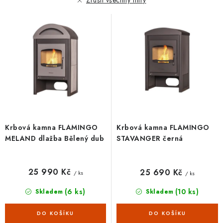
Zrušit všechny filtry
o
r
d
o
u
d
k
u
t
k
ů
t
ů
Krbová kamna FLAMINGO
Krbová kamna FLAMINGO
MELAND dlažba Bělený dub
STAVANGER černá
25 990 Kč
25 690 Kč
/ ks
/ ks
(6 ks)
(10 ks)
Skladem
Skladem