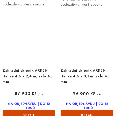
podezdívku, která zvedne
podezdívku, která zvedne
pěstování do komfortní výšky.
pěstování do komfortní výšky.
důraz na detail, posuvné dveře
prvotřídní zpracování, posuvné
výška 165...
dveře...
Zahradní skleník ARKEN
Zahradní skleník ARKEN
Italica 4,6 x 2,4 m, sklo 4
Italica 4,6 x 3,1 m, sklo 4
mm
mm
87 900 Kč
96 900 Kč
/ ks
/ ks
NA OBJEDNÁVKU | DO 12
NA OBJEDNÁVKU | DO 12
TÝDNŮ
TÝDNŮ