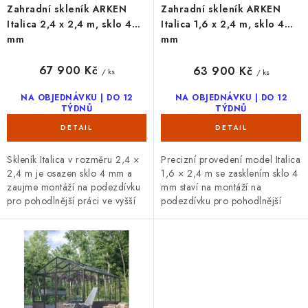
ů
t
Zahradní skleník ARKEN
Zahradní skleník ARKEN
ů
Italica 2,4 x 2,4 m, sklo 4
Italica 1,6 x 2,4 m, sklo 4
mm
mm
67 900 Kč
63 900 Kč
/ ks
/ ks
NA OBJEDNÁVKU | DO 12
NA OBJEDNÁVKU | DO 12
TÝDNŮ
TÝDNŮ
Skleník Italica v rozměru 2,4 ×
Precizní provedení model Italica
2,4 m je osazen sklo 4 mm a
1,6 × 2,4 m se zasklením sklo 4
zaujme montáží na podezdívku
mm staví na montáží na
pro pohodlnější práci ve vyšší
podezdívku pro pohodlnější
úrovni. Díky posuvným dveřím
práci ve vyšší úrovni. Praktické
výška 165 cm a individuální...
posuvné dveře výška 165 cm...