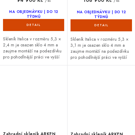
94 900 Kč
108 900 Kč
/ ks
/ ks
NA OBJEDNÁVKU | DO 12
NA OBJEDNÁVKU | DO 12
TÝDNŮ
TÝDNŮ
Skleník Italica v rozměru 5,3 ×
Skleník Italica v rozměru 5,3 ×
2,4 m je osazen sklo 4 mm a
3,1 m je osazen sklo 4 mm a
zaujme montáží na podezdívku
zaujme montáží na podezdívku
pro pohodlnější práci ve vyšší
pro pohodlnější práci ve vyšší
úrovni. Díky posuvným dveřím
úrovni. Díky posuvným dveřím
výška 165 cm a individuální...
výška 185 cm a barvu dle...
Zahradní skleník ARKEN
Zahradní skleník ARKEN