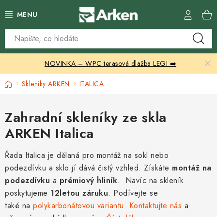
Přejít
na
obsah
Skleníky
NOVINKA – WPC terasová dlažba LEGI ➡️
Zahradní přístřešky
Domů
Skleníky ARKEN
ITALICA
Zahradní nábytek
Zahradní skleníky ze skla
Grily a ohniště
ARKEN Italica
Vytápění
Řada Italica je dělaná pro montáž na sokl nebo
podezdívku a sklo jí dává čistý vzhled. Získáte
Kontakty
montáž na
podezdívku
a
prémiový hliník
.
Navíc na skleník
poskytujeme
12letou záruku
. Podívejte se
také na
polykarbonátovou variantu
.
Kontaktujte nás
a