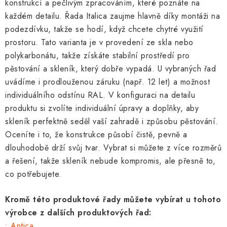
konstrukcí a pečlivým zpracováním, které poznáte na
d
každém detailu.
Řada Italica zaujme hlavně díky montáži na
a
podezdívku, takže se hodí, když chcete chytré využití
c
prostoru.
Tato varianta je v provedení ze skla nebo
í
polykarbonátu, takže získáte stabilní prostředí pro
p
pěstování a skleník, který dobře vypadá. U vybraných řad
r
uvádíme i prodlouženou záruku (např. 12 let) a možnost
v
individuálního odstínu RAL. V konfiguraci na detailu
k
produktu si zvolíte individuální úpravy a doplňky, aby
y
skleník perfektně seděl vaší zahradě i způsobu pěstování.
v
Oceníte i to, že konstrukce působí čistě, pevně a
ý
dlouhodobě drží svůj tvar. Vybrat si můžete z více rozměrů
p
a řešení, takže skleník nebude kompromis, ale přesně to,
i
co potřebujete.
s
u
Kromě této produktové řady můžete vybírat u tohoto
výrobce z dalších produktových řad:
•
Antica