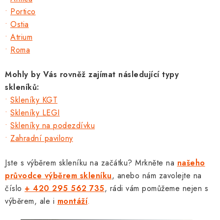
•
Portico
•
Ostia
•
Atrium
•
Roma
Mohly by Vás rovněž zajímat následující typy
skleníků:
•
Skleníky KGT
•
Skleníky LEGI
•
Skleníky na podezdívku
•
Zahradní pavilony
Jste s výběrem skleníku na začátku? Mrkněte na
našeho
průvodce výběrem skleníku
, anebo nám zavolejte na
číslo
+ 420 295 562 735
, rádi vám pomůžeme nejen s
výběrem, ale i
montáží
.