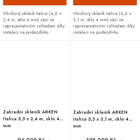
Hliníkový skleník Italica (4,6 ×
Hliníkový skleník Italica (4,6 ×
2,4 m, sklo 4 mm) sází na
3,1 m, sklo 4 mm) sází na
reprezentativním vzhledem díky
reprezentativním vzhledem díky
instalaci na podezdívku.
instalaci na podezdívku.
prvotřídní zpracování, posuvné
prémiové provedení, posuvné
dveře výška 165 cm a odstín
dveře výška 185 cm a lakování...
RAL...
Zahradní skleník ARKEN
Zahradní skleník ARKEN
Italica 5,3 x 2,4 m, sklo 4
Italica 5,3 x 3,1 m, sklo 4
mm
mm