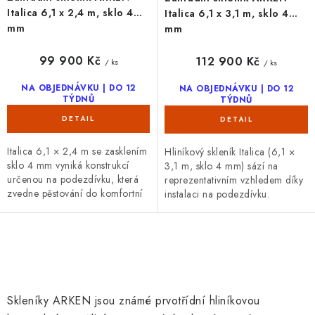
Italica 6,1 x 2,4 m, sklo 4
Italica 6,1 x 3,1 m, sklo 4
mm
mm
99 900 Kč
112 900 Kč
/ ks
/ ks
NA OBJEDNÁVKU | DO 12
NA OBJEDNÁVKU | DO 12
TÝDNŮ
TÝDNŮ
Italica 6,1 × 2,4 m se zasklením
Hliníkový skleník Italica (6,1 ×
sklo 4 mm vyniká konstrukcí
3,1 m, sklo 4 mm) sází na
určenou na podezdívku, která
reprezentativním vzhledem díky
zvedne pěstování do komfortní
instalaci na podezdívku.
výšky. Posuvné dveře (výška 165
prvotřídní zpracování, posuvné
cm) a individuální barvu...
dveře výška 185 cm a odstín
RAL...
O
v
l
Skleníky ARKEN jsou známé prvotřídní hliníkovou
á