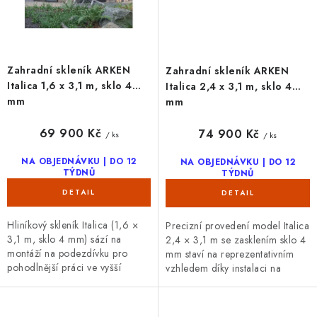
Zahradní skleník ARKEN
Zahradní skleník ARKEN
Italica 1,6 x 3,1 m, sklo 4
Italica 2,4 x 3,1 m, sklo 4
mm
mm
69 900 Kč
74 900 Kč
/ ks
/ ks
NA OBJEDNÁVKU | DO 12
NA OBJEDNÁVKU | DO 12
TÝDNŮ
TÝDNŮ
Hliníkový skleník Italica (1,6 ×
Precizní provedení model Italica
3,1 m, sklo 4 mm) sází na
2,4 × 3,1 m se zasklením sklo 4
montáží na podezdívku pro
mm staví na reprezentativním
pohodlnější práci ve vyšší
vzhledem díky instalaci na
úrovni. precizní provedení,
podezdívku. Praktické posuvné
posuvné dveře výška 185 cm a
dveře výška 185 cm...
odstín...