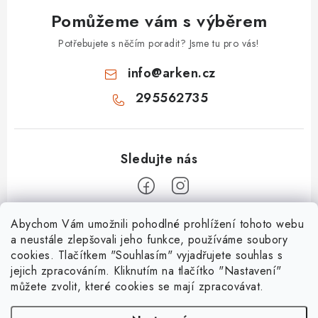
Pomůžeme vám s výběrem
Potřebujete s něčím poradit? Jsme tu pro vás!
info
@
arken.cz
295562735
Z
Abychom Vám umožnili pohodlné prohlížení tohoto webu
a neustále zlepšovali jeho funkce, používáme soubory
á
cookies. Tlačítkem "Souhlasím" vyjadřujete souhlas s
O Arken
p
jejich zpracováním. Kliknutím na tlačítko "Nastavení"
a
můžete zvolit, které cookies se mají zpracovávat.
O nás
Vše o nákupu
t
Kontakty