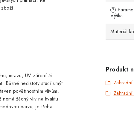
jávských plantáží. Ke
 zboží.
Parametr
?
Výška
Materiál k
Produkt n
ěhu, mrazu, UV záření či
Zahradní
at. Běžné nečistoty stačí umýt
aven povětrnostním vlivům,
Zahradní 
 nemá žádný vliv na kvalitu
medovou barvu, je třeba