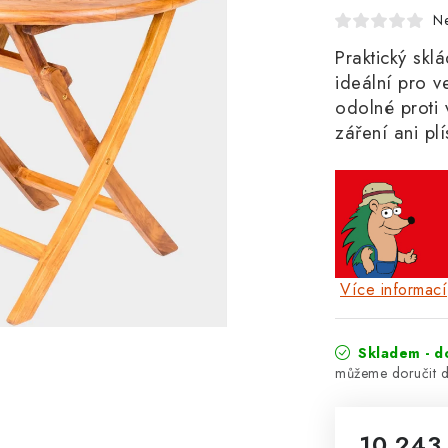
N
Praktický skl
ideální pro v
odolné proti 
záření ani pl
Více informací
Skladem - d
10 243