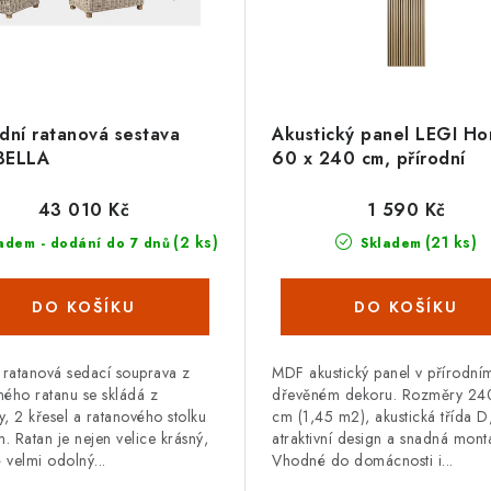
dní ratanová sestava
Akustický panel LEGI H
BELLA
60 x 240 cm, přírodní
43 010 Kč
1 590 Kč
(2 ks)
(21 ks)
adem - dodání do 7 dnů
Skladem
 ratanová sedací souprava z
MDF akustický panel v přírodní
ého ratanu se skládá z
dřevěném dekoru. Rozměry 24
, 2 křesel a ratanového stolku
cm (1,45 m2), akustická třída D
m. Ratan je nejen velice krásný,
atraktivní design a snadná mont
é velmi odolný...
Vhodné do domácnosti i...