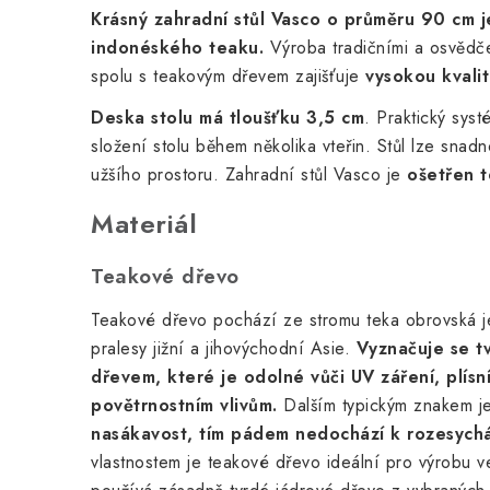
Krásný zahradní stůl Vasco o průměru 90 cm j
indonéského teaku.
Výroba tradičními a osvědče
spolu s teakovým dřevem zajišťuje
vysokou kvalit
Deska stolu má tloušťku 3,5 cm
. Praktický sys
složení stolu během několika vteřin. Stůl lze snadno
užšího prostoru. Zahradní stůl Vasco j
e
o
šetřen 
Materiál
Teakové dřevo
Teakové dřevo pochází ze stromu teka obrovská 
pralesy jižní a jihovýchodní Asie.
Vyznačuje se t
dřevem, které je odolné vůči UV záření, plís
povětrnostním vlivům.
Dalším typickým znakem j
nasákavost, tím pádem nedochází k rozesychá
vlastnostem je teakové dřevo ideální pro výrobu