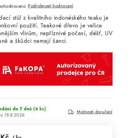
Podrobnosti hodnocení
eohodnoceno
ádací stůl z kvalitního indonéského teaku
je
enkovní použití. Teakové dřevo je velice
vnějším vlivům, nepříznivé počasí, déšť, UV
ísně a škůdci nemají šanci.
odání do 7 dnů
(4 ks)
Možnosti doručení
18.8.2026
 Kč
/ ks