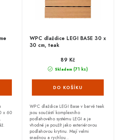
ome
WPC dlaždice LEGI BASE 30 x
30 cm, teak
89 Kč
(71 ks)
Skladem
m
WPC dlaždice LEGI Base v barvě teak
0 x 60
jsou součástí komplexního
,
podlahového systému LEGI a je
áž.
vhodné je použít jako exteriérovou
podlahovou krytinu. Mají velmi
snadnou a rychlou...