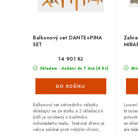
Balkonový set DANTE+PINA
Zahra
SET
MIRA
14 901 Kč
(4 ks)
Skladem - dodání do 7 dnů
Skl
Balkonový set zahradního nábytku
Luxusní
skládající se ze stolku a 2 skládacích
broušen
židlí je vyrobený z kvalitního
pohovky
indonéského teaku. Teakové dřevo je
se skle
velice odolné proti vnějším vlivům,...
ale tak