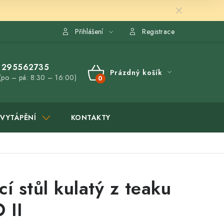
Přihlášení
Registrace
295562735
Prázdný košík
(po – pá: 8:30 – 16:00)
NÁKUPNÍ
KOŠÍK
VYTÁPĚNÍ
KONTAKTY
cí stůl kulatý z teaku
 II