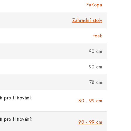
FaKopa
Zahradní stoly
teak
90 cm
90 cm
78 cm
 pro filtrování:
80 - 99 cm
 pro filtrování:
90 - 99 cm