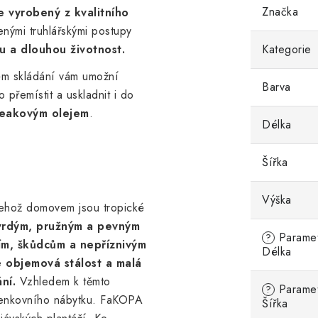
Značka
e vyrobený z kvalitního
nými truhlářskými postupy
u a dlouhou životnost.
Kategorie
tém skládání vám umožní
Barva
 přemístit a uskladnit i do
teakovým olejem
.
Délka
Šířka
Výška
jehož domovem jsou tropické
vrdým, pružným a pevným
Parametr
?
ním, škůdcům a nepříznivým
Délka
e
objemová stálost a malá
ní.
Vzhledem k těmto
Parametr
?
 venkovního nábytku. FaKOPA
Šířka