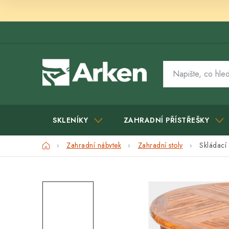
Přejít
na
obsah
SKLENÍKY
ZAHRADNÍ PŘÍSTŘEŠKY
Domů
Zahradní nábytek
Zahradní stoly
Skládací 