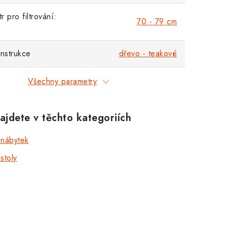
 pro filtrování:
70 - 79 cm
onstrukce
dřevo - teakové
Všechny parametry
ajdete v těchto kategoriích
 nábytek
stoly