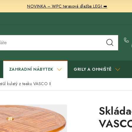
NOVINKA – WPC terasová dlažba LEGI ➡️
ZAHRADNÍ NÁBYTEK
GRILY A OHNIŠTĚ
stůl kulatý z teaku VASCO II
Skláda
VASCO