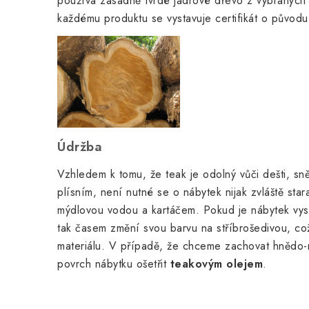
používá zásadně tvrdé jádrové dřevo z vybraných 
každému produktu se vystavuje certifikát o původu
Údržba
Vzhledem k tomu, že teak je odolný vůči dešti, sn
plísním, není nutné se o nábytek nijak zvláště star
mýdlovou vodou a kartáčem. Pokud je nábytek vyst
tak časem změní svou barvu na stříbrošedivou, což
materiálu. V případě, že chceme zachovat hnědo-
povrch nábytku ošetřit
teakovým olejem
.