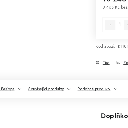
8 465 Kč be
Měrná cena
Kód zboží:
FK110
Tisk
Ze
 FaKopa
Související produkty
Podobné produkty
Doplňko