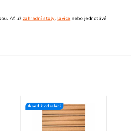
žbou. Ať už
zahradní stoly
,
lavice
nebo jednotlivé
Ihned k odeslání