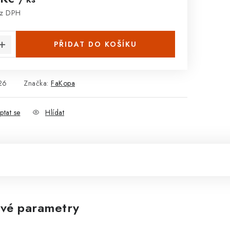
ez DPH
:
PŘIDAT DO KOŠÍKU
26
Značka:
FaKopa
ptat se
Hlídat
vé parametry