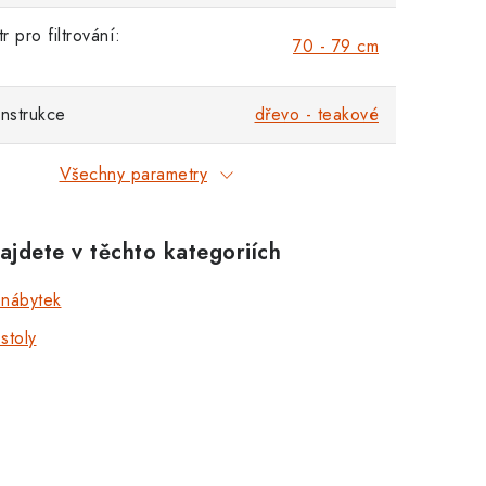
 pro filtrování:
70 - 79 cm
onstrukce
dřevo - teakové
Všechny parametry
ajdete v těchto kategoriích
 nábytek
stoly