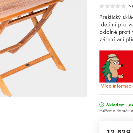
N
Praktický skl
ideální pro v
odolné proti 
záření ani pl
Více informací
Skladem - d
12 829