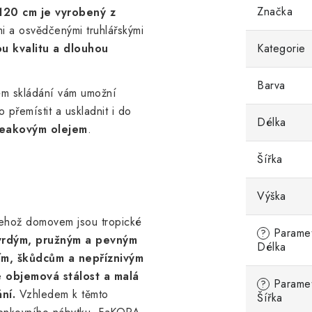
Značka
 120 cm je vyrobený z
i a osvědčenými truhlářskými
u kvalitu a dlouhou
Kategorie
Barva
tém skládání vám umožní
 přemístit a uskladnit i do
Délka
teakovým olejem
.
Šířka
Výška
jehož domovem jsou tropické
Parametr
?
vrdým, pružným a pevným
Délka
ním, škůdcům a nepříznivým
e
objemová stálost a malá
Parametr
?
ní.
Vzhledem k těmto
Šířka