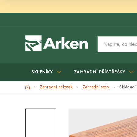
Přejít
na
obsah
SKLENÍKY
ZAHRADNÍ PŘÍSTŘEŠKY
Domů
Zahradní nábytek
Zahradní stoly
Skládací