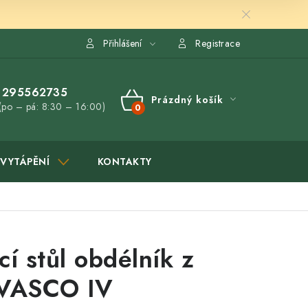
Přihlášení
Registrace
295562735
Prázdný košík
(po – pá: 8:30 – 16:00)
NÁKUPNÍ
KOŠÍK
VYTÁPĚNÍ
KONTAKTY
cí stůl obdélník z
 VASCO IV