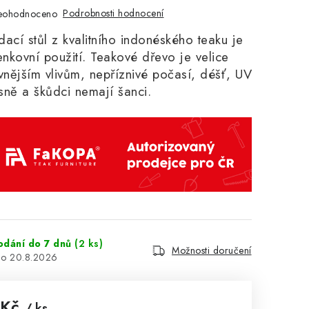
Podrobnosti hodnocení
eohodnoceno
ádací stůl z kvalitního indonéského teaku
je
enkovní použití. Teakové dřevo je velice
vnějším vlivům, nepříznivé počasí, déšť, UV
ísně a škůdci nemají šanci.
odání do 7 dnů
(2 ks)
Možnosti doručení
20.8.2026
 Kč
/ ks