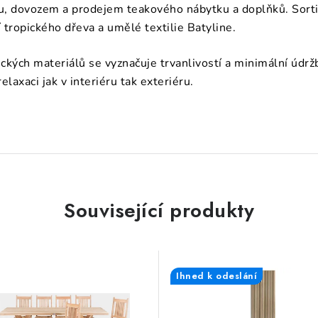
, dovozem a prodejem teakového nábytku a doplňků. Sortime
tropického dřeva a umělé textilie Batyline.
tických materiálů se vyznačuje trvanlivostí a minimální údr
elaxaci jak v interiéru tak exteriéru.
Související produkty
Ihned k odeslání