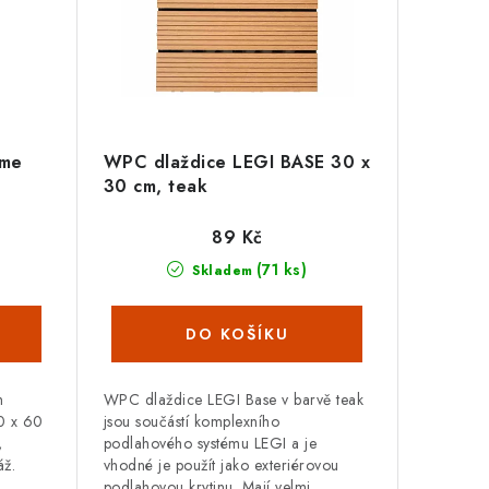
ome
WPC dlaždice LEGI BASE 30 x
30 cm, teak
89 Kč
(71 ks)
Skladem
m
WPC dlaždice LEGI Base v barvě teak
0 x 60
jsou součástí komplexního
,
podlahového systému LEGI a je
áž.
vhodné je použít jako exteriérovou
podlahovou krytinu. Mají velmi