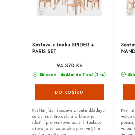
Sestava z teaku SPIDER +
Sesta
PARIS SET
NAND
94 370 Kč
(1 ks)
Skladem - dodání do 7 dnů
Skl
Kvalitní jídelní sestava z teaku skládající
Kvalitní
se z masivního stolu a 6 křesel je
velice 
ideální pro venkovní použití. Teakové
počasí,
dřevo je velice odolné proti vnějším
volba. 
vlivům, nepříznivé...
židlemi