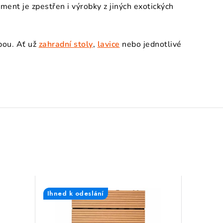
nt je zpestřen i výrobky z jiných exotických
žbou. Ať už
zahradní stoly
,
lavice
nebo jednotlivé
Ihned k odeslání