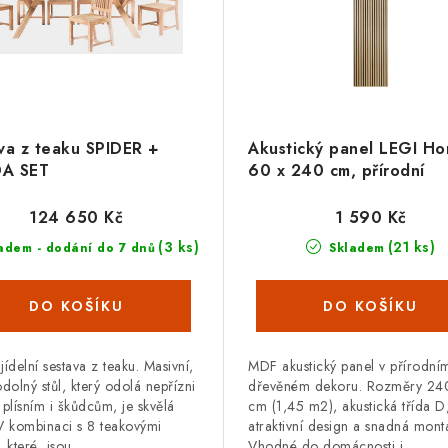
va z teaku SPIDER +
Akustický panel LEGI H
A SET
60 x 240 cm, přírodní
124 650 Kč
1 590 Kč
(3 ks)
(21 ks)
adem - dodání do 7 dnů
Skladem
 jídelní sestava z teaku. Masivní,
MDF akustický panel v přírodní
odolný stůl, který odolá nepřízni
dřevěném dekoru. Rozměry 24
 plísním i škůdcům, je skvělá
cm (1,45 m2), akustická třída D
V kombinaci s 8 teakovými
atraktivní design a snadná mont
, které jsou...
Vhodné do domácnosti i...