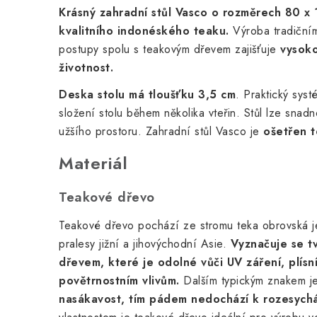
Krásný zahradní stůl Vasco o rozměrech 80 x
kvalitního indonéského teaku.
Výroba tradičním
postupy spolu s teakovým dřevem zajišťuje
vysoko
životnost.
Deska stolu má tloušťku 3,5 cm
. Praktický sys
složení stolu během několika vteřin. Stůl lze snadno
užšího prostoru. Zahradní stůl Vasco j
e
o
šetřen 
Materiál
Teakové dřevo
Teakové dřevo pochází ze stromu teka obrovská 
pralesy jižní a jihovýchodní Asie.
Vyznačuje se t
dřevem, které je odolné vůči UV záření, plís
povětrnostním vlivům.
Dalším typickým znakem j
nasákavost, tím pádem nedochází k rozesychá