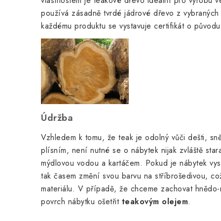
vlastnostem je teakové dřevo ideální pro výrobu
používá zásadně tvrdé jádrové dřevo z vybraných 
každému produktu se vystavuje certifikát o původu
Údržba
Vzhledem k tomu, že teak je odolný vůči dešti, sn
plísním, není nutné se o nábytek nijak zvláště star
mýdlovou vodou a kartáčem. Pokud je nábytek vyst
tak časem změní svou barvu na stříbrošedivou, což
materiálu. V případě, že chceme zachovat hnědo-
povrch nábytku ošetřit
teakovým olejem
.