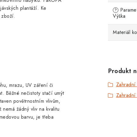
 venkovního nábytku. FaKOPA
jávských plantáží. Ke
Parametr
?
 zboží.
Výška
Materiál k
Produkt n
Zahradní
ěhu, mrazu, UV záření či
at. Běžné nečistoty stačí umýt
Zahradní 
aven povětrnostním vlivům,
 nemá žádný vliv na kvalitu
medovou barvu, je třeba