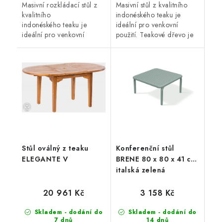
Masivní rozkládací stůl z
Masivní stůl z kvalitního
kvalitního
indonéského teaku je
indonéského teaku je
ideální pro venkovní
ideální pro venkovní
použití. Teakové dřevo je
použití. Teakové dřevo je
velice odolné proti vnějším
velice odolné proti vnějším
vlivům, nepříznivé počasí,
vlivům, nepříznivé počasí,
déšť, UV záření...
déšť,...
Stůl oválný z teaku
Konferenční stůl
ELEGANTE V
BRENE 80 x 80 x 41 cm,
italská zelená
20 961 Kč
3 158 Kč
Skladem - dodání do
Skladem - dodání do
7 dnů
14 dnů