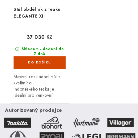
Stůl obdélník z teaku
ELEGANTE XII
37 030 Kč
Skladem - dodání do
7 dnů
(4 ks)
Masivní rozkládací stůl z
kvalitního
indonéského teaku je
ideální pro venkovní
použití. Teakové dřevo je
velice odolné proti vnějším
Autorizovaný prodejce
vlivům, nepříznivé počasí,
déšť,...