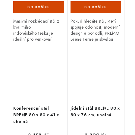
(4 ks)
(3 ks)
Masivní rozkládací stůl z
Pokud hledáte stůl, který
kvalitního
spojuje odolnost, moderní
indonéského teaku je
design a pohodlí, PREMO
ideální pro venkovní
Brene Ferne je skvělou
použití. Teakové dřevo je
volbou. Zvládne
velice odolné proti vnějším
proměnlivé počasí,
vlivům, nepříznivé počasí,
nevyžaduje téměř žádnou
déšť,...
údržbu a svým...
Konferenční stůl
Jídelní stůl BRENE 80 x
BRENE 80 x 80 x 41 cm,
80 x 76 cm, uhelná
uhelná