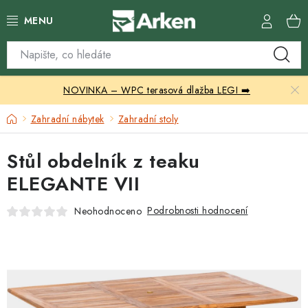
Přejít
na
obsah
Skleníky
NOVINKA – WPC terasová dlažba LEGI ➡️
Zahradní přístřešky
Domů
Zahradní nábytek
Zahradní stoly
Zahradní nábytek
Stůl obdelník z teaku
Grily a ohniště
ELEGANTE VII
Vytápění
Podrobnosti hodnocení
Neohodnoceno
Kontakty