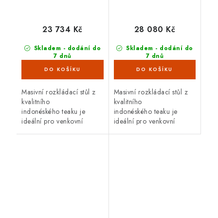
23 734 Kč
28 080 Kč
Skladem - dodání do
Skladem - dodání do
7 dnů
7 dnů
(3 ks)
(2 ks)
Masivní rozkládací stůl z
Masivní rozkládací stůl z
kvalitního
kvalitního
indonéského teaku je
indonéského teaku je
ideální pro venkovní
ideální pro venkovní
použití. Teakové dřevo je
použití. Teakové dřevo je
velice odolné proti vnějším
velice odolné proti vnějším
vlivům, nepříznivé počasí,
vlivům, nepříznivé počasí,
déšť,...
déšť,...