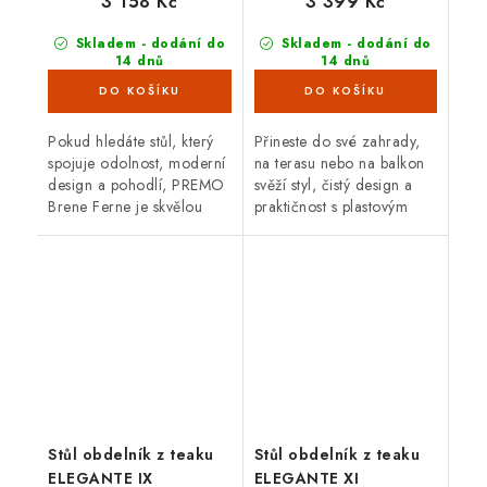
3 158 Kč
3 399 Kč
Skladem - dodání do
Skladem - dodání do
14 dnů
14 dnů
(5 ks)
(4 ks)
Pokud hledáte stůl, který
Přineste do své zahrady,
spojuje odolnost, moderní
na terasu nebo na balkon
design a pohodlí, PREMO
svěží styl, čistý design a
Brene Ferne je skvělou
praktičnost s plasto­vým
volbou. Zvládne
stolem Brene. Jeho
proměnlivé počasí,
minimalistické provedení,
nevyžaduje téměř žádnou
inspirovaná stylem
údržbu a svým...
Bauhausu,...
Stůl obdelník z teaku
Stůl obdelník z teaku
ELEGANTE IX
ELEGANTE XI