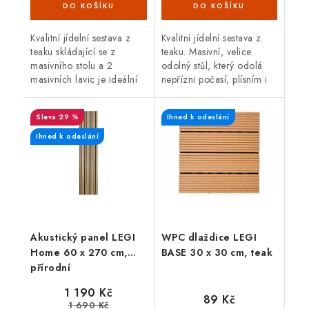
Kvalitní jídelní sestava z
Kvalitní jídelní sestava z
teaku skládající se z
teaku. Masivní, velice
masivního stolu a 2
odolný stůl, který odolá
masivních lavic je ideální
nepřízni počasí, plísním i
pro venkovní použití.
škůdcům, je skvělá volba.
Teakové dřevo je velice
V kombinaci s 6 teakovými
29 %
Ihned k odeslání
odolné proti vnějším
židlemi, které jsou...
vlivům,...
Ihned k odeslání
Akustický panel LEGI
WPC dlaždice LEGI
Home 60 x 270 cm,
BASE 30 x 30 cm, teak
přírodní
1 190 Kč
89 Kč
1 690 Kč