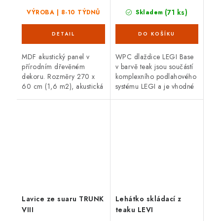
(71 ks)
VÝROBA | 8-10 TÝDNŮ
Skladem
MDF akustický panel v
WPC dlaždice LEGI Base
přírodním dřevěném
v barvě teak jsou součástí
dekoru. Rozměry 270 x
komplexního podlahového
60 cm (1,6 m2), akustická
systému LEGI a je vhodné
třída D, atraktivní
je použít jako exteriérovou
design a snadná montáž.
podlahovou krytinu. Mají
Vhodné do domácnosti i...
velmi snadnou a rychlou...
Lavice ze suaru TRUNK
Lehátko skládací z
VIII
teaku LEVI