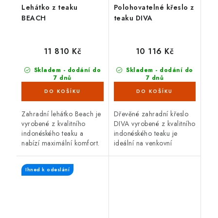
Lehátko z teaku
Polohovatelné křeslo z
BEACH
teaku DIVA
11 810 Kč
10 116 Kč
Skladem - dodání do
Skladem - dodání do
7 dnů
7 dnů
(5 ks)
(4 ks)
Zahradní lehátko Beach je
Dřevěné zahradní křeslo
vyrobené z kvalitního
DIVA vyrobené z kvalitního
indonéského teaku a
indonéského teaku je
nabízí maximální komfort.
ideální na venkovní
Teakové dřevo je velice
použití.
odolné proti vnějším
Ihned k odeslání
vlivům, nepříznivé počasí,
déšť, UV...