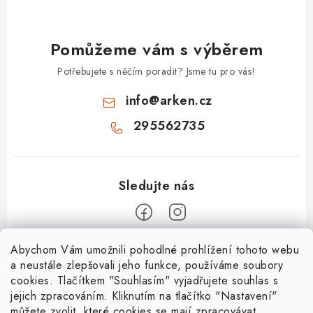
Pomůžeme vám s výběrem
Potřebujete s něčím poradit? Jsme tu pro vás!
info
@
arken.cz
295562735
Z
Abychom Vám umožnili pohodlné prohlížení tohoto webu
a neustále zlepšovali jeho funkce, používáme soubory
á
cookies. Tlačítkem "Souhlasím" vyjadřujete souhlas s
O Arken
p
jejich zpracováním. Kliknutím na tlačítko "Nastavení"
a
můžete zvolit, které cookies se mají zpracovávat.
O nás