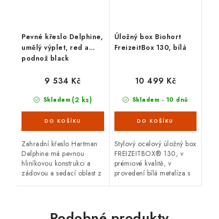
Pevné křeslo Delphine,
Úložný box Biohort
umělý výplet, red a
FreizeitBox 130, bílá
podnož black
9 534 Kč
10 499 Kč
(2 ks)
Skladem
Skladem - 10 dnů
Zahradní křeslo Hartman
Stylový ocelový úložný box
Delphine má pevnou
FREIZEITBOX® 130, v
hliníkovou konstrukci a
prémiové kvalitě, v
zádovou a sedací oblast z
provedení bílá metalíza s
umělého ratanu. Rozměr
otvíracím horním víkem.
63 x 61 x 83,5 cm.
Vnější rozměry 134 x 62
cm. Atraktivní design,
bezpečnost,...
Podobné produkty