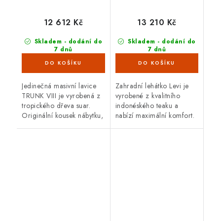
12 612 Kč
13 210 Kč
Skladem - dodání do
Skladem - dodání do
7 dnů
7 dnů
(5 ks)
(2 ks)
Jedinečná masivní lavice
Zahradní lehátko Levi je
TRUNK VIII je vyrobená z
vyrobené z kvalitního
tropického dřeva suar.
indonéského teaku a
Originální kousek nábytku,
nabízí maximální komfort.
který skvěle doplní váš
Teakové dřevo je velice
interiér i exteriér. Suar je
odolné proti vnějším
robustní a trvanlivé...
vlivům, nepříznivé počasí,
déšť, UV...