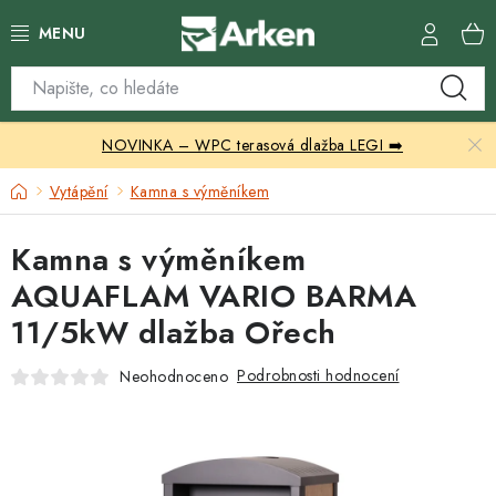
Přejít
na
obsah
Skleníky
NOVINKA – WPC terasová dlažba LEGI ➡️
Zahradní přístřešky
Domů
Vytápění
Kamna s výměníkem
Zahradní nábytek
Kamna s výměníkem
Grily a ohniště
AQUAFLAM VARIO BARMA
11/5kW dlažba Ořech
Vytápění
Podrobnosti hodnocení
Neohodnoceno
Kontakty