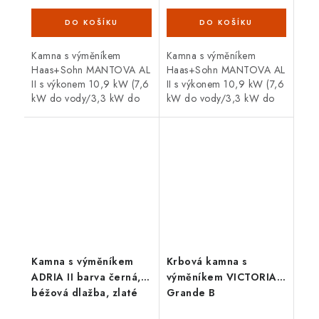
Kamna s výměníkem
Kamna s výměníkem
Haas+Sohn MANTOVA AL
Haas+Sohn MANTOVA AL
II s výkonem 10,9 kW (7,6
II s výkonem 10,9 kW (7,6
kW do vody/3,3 kW do
kW do vody/3,3 kW do
vzduchu) v černé barvě s
vzduchu) v antracitové
béžovým obkladem.
barvě se stříbrnými dvířky.
Kamna s výměníkem
Krbová kamna s
ADRIA II barva černá,
výměníkem VICTORIA
béžová dlažba, zlaté
Grande B
kování