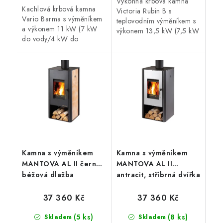
Výkonná krbová kamna
Kachlová krbová kamna
Victoria Rubin B s
Vario Barma s výměníkem
teplovodním výměníkem s
a výkonem 11 kW (7 kW
výkonem 13,5 kW (7,5 kW
do vody/4 kW do
do vody/6 kW do
vzduchu) s dlažbou v
vzduchu). Tato kamna vám
barvě ořech. Vytápěcí
díky větším skleněným
schopnost kamen činí až
dvířkům a luxusnímu...
300 m3. S externím...
Kamna s výměníkem
Kamna s výměníkem
MANTOVA AL II černá,
MANTOVA AL II
béžová dlažba
antracit, stříbrná dvířka
37 360 Kč
37 360 Kč
(5 ks)
(8 ks)
Skladem
Skladem