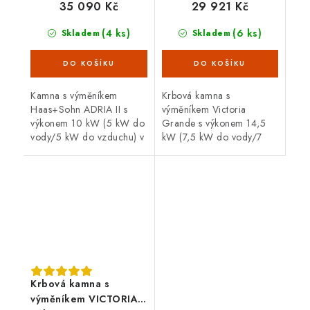
35 090 Kč
29 921 Kč
(4 ks)
(6 ks)
Skladem
Skladem
Kamna s výměníkem
Krbová kamna s
Haas+Sohn ADRIA II s
výměníkem Victoria
výkonem 10 kW (5 kW do
Grande s výkonem 14,5
vody/5 kW do vzduchu) v
kW (7,5 kW do vody/7
černé barvě s béžovým
kW do vzduchu).
obkladem.
Krbová kamna s
výměníkem VICTORIA