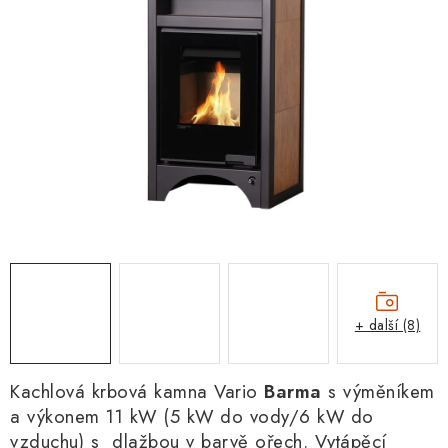
+ další (8)
Kachlová krbová kamna Vario
Barma
s výměníkem
a výkonem 11 kW (5 kW do vody/6 kW do
vzduchu) s dlažbou v barvě ořech. Vytápěcí