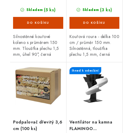
(5 ks)
(3 ks)
Skladem
Skladem
Silnostěnné kouřové
Kouřová roura - délka 100
koleno s průměrem 150
cm / průměr 150 mm.
mm. Tloušťka plechu 1,5
Silnostěnná, tloušťka
mm, úhel 90°, černá
plechu 1,5 mm, černá
barva. Koleno je určené
barva. Kouřová roura je
pro spojení spalinové cesty
určená pro spojení mezi
Ihned k odeslání
mezi hrdlem kamen a
spalinovým hrdlem
sopouchem.
krbových kamen/sporáku...
Podpalovač dřevitý 3,6
Ventilátor na kamna
cm (100 ks)
FLAMINGO