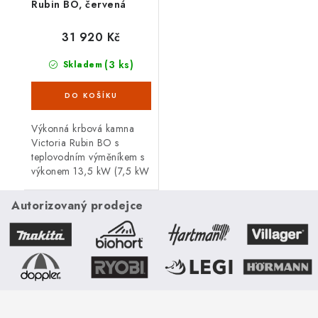
Rubin BO, červená
31 920 Kč
(3 ks)
Skladem
Výkonná krbová kamna
Victoria Rubin BO s
teplovodním výměníkem s
výkonem 13,5 kW (7,5 kW
do vody/6 kW do
vzduchu) a s dochlazovací
Autorizovaný prodejce
smyčkou. Tato kamna vám
díky větším skleněným...