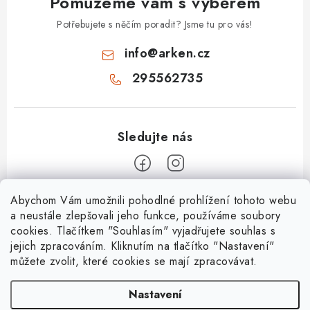
Pomůžeme vám s výběrem
Potřebujete s něčím poradit? Jsme tu pro vás!
info
@
arken.cz
295562735
Z
Abychom Vám umožnili pohodlné prohlížení tohoto webu
a neustále zlepšovali jeho funkce, používáme soubory
á
cookies. Tlačítkem "Souhlasím" vyjadřujete souhlas s
O Arken
p
jejich zpracováním. Kliknutím na tlačítko "Nastavení"
a
můžete zvolit, které cookies se mají zpracovávat.
O nás
Vše o nákupu
t
Kontakty
Nastavení
í
Nejčastější dotazy
Platební metody