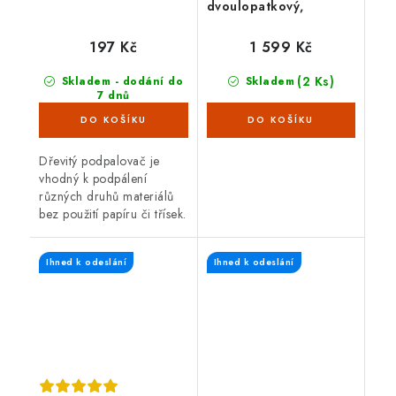
dvoulopatkový,
stříbrný
197 Kč
1 599 Kč
(2 Ks)
Skladem - dodání do
Skladem
7 dnů
(>100 bal)
Dřevitý podpalovač je
vhodný k podpálení
různých druhů materiálů
bez použití papíru či třísek.
Hodí se zejména k
podpalování grilů,
Ihned k odeslání
Ihned k odeslání
venkovních ohnišť, kamen
a krbů.