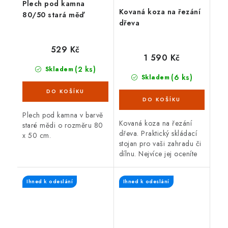
Plech pod kamna
Kovaná koza na řezání
80/50 stará měď
dřeva
529 Kč
1 590 Kč
(2 ks)
Skladem
(6 ks)
Skladem
Plech pod kamna v barvě
Kovaná koza na řezání
staré mědi o rozměru 80
dřeva. Praktický skládací
x 50 cm.
stojan pro vaši zahradu či
dílnu. Nejvíce jej oceníte
při přípravě dřeva na
topnou sezónu.
Ihned k odeslání
Ihned k odeslání