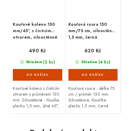
Kouřové koleno 150
Kouřová roura 150
mm/45°, s čisticím
mm/75 cm, silnostěnná
otvorem, silnostěnné
1,5 mm, černá
1,5 mm, černé
490 Kč
620 Kč
(2 ks)
(4 ks)
Skladem
Skladem
Kouřové koleno s čistícím
Kouřová roura - délka 75
otvorem s průměrem 150
cm / průměr 150 mm.
mm. Silnostěnné - tlouška
Silnostěnná, tloušťka
plechu 1,5 mm, úhel 45°,
plechu 1,5 mm, černá
černá barva. Koleno je
barva. Kouřová roura je
určené pro spojení
určená pro spojení mezi
spalinové cesty mezi
spalinovým hrdlem
hrdlem kamen a...
krbových kamen/sporáku...