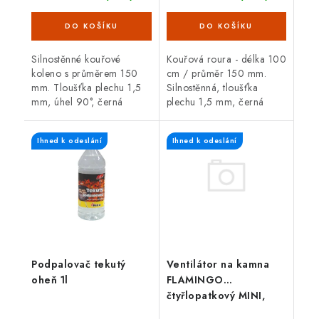
Silnostěnné kouřové
Kouřová roura - délka 100
koleno s průměrem 150
cm / průměr 150 mm.
mm. Tloušťka plechu 1,5
Silnostěnná, tloušťka
mm, úhel 90°, černá
plechu 1,5 mm, černá
barva. Koleno je určené
barva. Kouřová roura je
pro spojení spalinové cesty
určená pro spojení mezi
Ihned k odeslání
Ihned k odeslání
mezi hrdlem kamen a
spalinovým hrdlem
sopouchem.
krbových kamen/sporáku...
Ventilátor na kamna
Podpalovač tekutý
FLAMINGO
oheň 1l
čtyřlopatkový MINI,
stříbrný