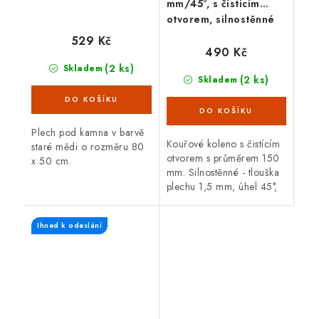
mm/45°, s čisticím
otvorem, silnostěnné
1,5 mm, černé
529 Kč
490 Kč
(2 ks)
Skladem
(2 ks)
Skladem
Plech pod kamna v barvě
Kouřové koleno s čistícím
staré mědi o rozměru 80
otvorem s průměrem 150
x 50 cm.
mm. Silnostěnné - tlouška
plechu 1,5 mm, úhel 45°,
černá barva. Koleno je
určené pro spojení
Ihned k odeslání
spalinové cesty mezi
hrdlem kamen a...