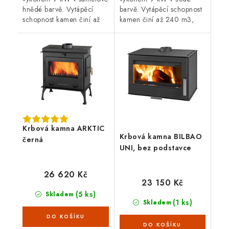
hnědé barvě. Vytápěcí
barvě. Vytápěcí schopnost
schopnost kamen činí až
kamen činí až 240 m3,
240 m3, horní vývod
horní vývod
kouřovodu, průměr
kouřovodu, průměr
vývodu 150 mm. S
vývodu 150 mm. S
externím přívodem...
externím přívodem
vzduchu....
Krbová kamna ARKTIC
Krbová kamna BILBAO
černá
UNI, bez podstavce
26 620 Kč
23 150 Kč
(5 ks)
Skladem
(1 ks)
Skladem