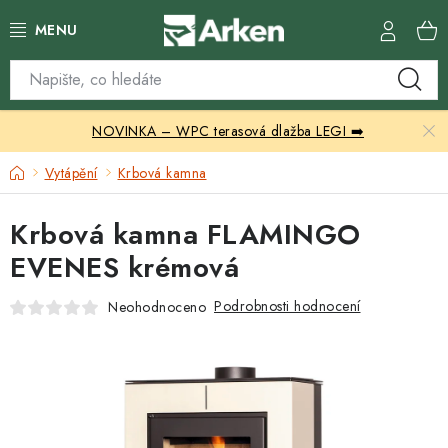
Přejít
na
obsah
Skleníky
NOVINKA – WPC terasová dlažba LEGI ➡️
Zahradní přístřešky
Domů
Vytápění
Krbová kamna
Zahradní nábytek
Krbová kamna FLAMINGO
Grily a ohniště
EVENES krémová
Vytápění
Podrobnosti hodnocení
Neohodnoceno
Kontakty