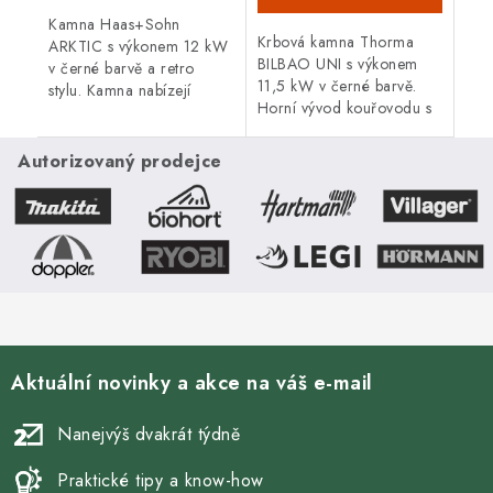
Kamna Haas+Sohn
Krbová kamna Thorma
ARKTIC s výkonem 12 kW
BILBAO UNI s výkonem
v černé barvě a retro
11,5 kW v černé barvě.
stylu. Kamna nabízejí
Horní vývod kouřovodu s
možnost bočního
průměrem 150 mm,
přikládání.
externí přívod vzduchu,
Autorizovaný prodejce
vícestupňové
spalování. Vytápěcí...
Aktuální novinky a akce na váš e-mail
Nanejvýš dvakrát týdně
Praktické tipy a know-how