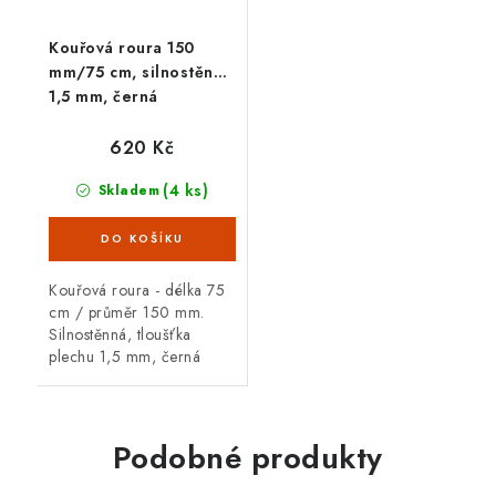
Kouřová roura 150
mm/75 cm, silnostěnná
1,5 mm, černá
620 Kč
(4 ks)
Skladem
Kouřová roura - délka 75
cm / průměr 150 mm.
Silnostěnná, tloušťka
plechu 1,5 mm, černá
barva. Kouřová roura je
určená pro spojení mezi
spalinovým hrdlem
krbových kamen/sporáku...
Podobné produkty