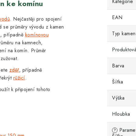
Kategorie
en ke komínu
EAN
vodů
. Nejčastěji pro spojení
d se průměry vývodu z kamen
Typ kamen
u
, případně
komínovou
průměru na kamnech,
Produktová
jení na komín. Průměr
 zužovat.
Barva
jete
zděř
, případně
řekrýt
růžicí
.
Šířka
užít k připojení tohoto
Výška
Hloubka
Parametr
?
rour 150 mm