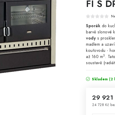
FI S D
N
Sporák
do kuc
barvě slonové k
vody
s proskle
madlem a uzaví
kouřovodu - hor
3
až 160 m
. Tat
soustavě (radiá
Skladem
(2 
29 921
24 728 Kč b
Měrná cena