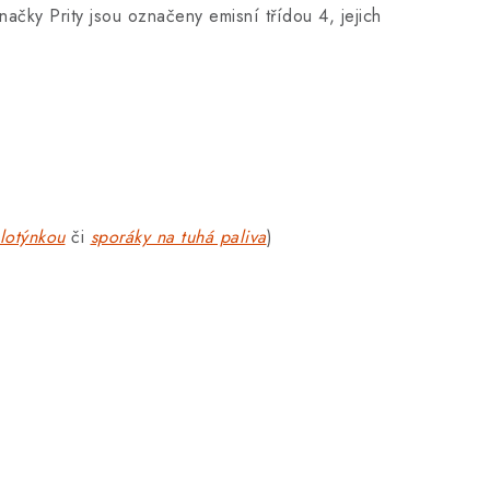
ačky Prity jsou označeny emisní třídou 4, jejich
lotýnkou
či
sporáky na tuhá paliva
)