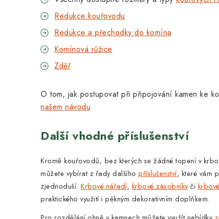
Redukce kouřovodu
Redukce a přechodky do komína
Komínová růžice
Zděř
O tom, jak postupovat při připojování kamen ke k
našem návodu
.
Další vhodné příslušenství
Kromě kouřovodů, bez kterých se žádné topení v krb
můžete vybírat z řady dalšího
příslušenství
, které vám 
zjednoduší.
Krbové nářadí
,
krbové zásobníky
či
krbov
praktického využití i pěkným dekorativním doplňkem.
Pro rozdělání ohně v kamnech můžete využít nabídky
z