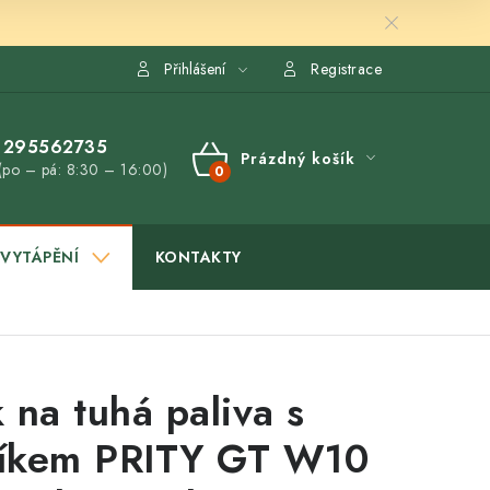
Přihlášení
Registrace
295562735
Prázdný košík
(po – pá: 8:30 – 16:00)
NÁKUPNÍ
KOŠÍK
VYTÁPĚNÍ
KONTAKTY
 na tuhá paliva s
íkem PRITY GT W10