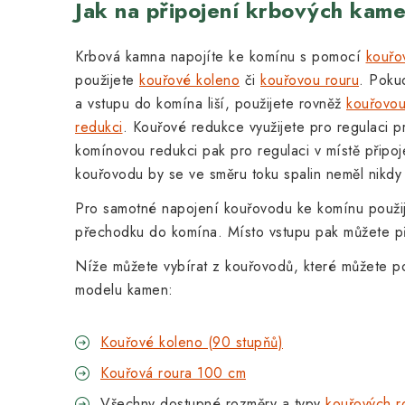
Jak na připojení krbových kam
Krbová kamna napojíte ke komínu s pomocí
kouřo
použijete
kouřové koleno
či
kouřovou rouru
. Poku
a vstupu do komína liší, použijete rovněž
kouřovo
redukci
. Kouřové redukce využijete pro regulaci 
komínovou redukci pak pro regulaci v místě připo
kouřovodu by se ve směru toku spalin neměl nikdy
Pro samotné napojení kouřovodu ke komínu použi
přechodku do komína. Místo vstupu pak můžete p
Níže můžete vybírat z kouřovodů, které můžete po
modelu kamen:
Kouřové koleno (90 stupňů)
Kouřová roura 100 cm
Všechny dostupné rozměry a typy
kouřových 