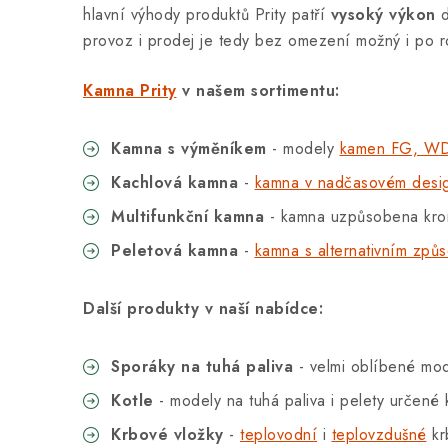
hlavní výhody produktů Prity patří
vysoký výkon
d
provoz i prodej je tedy bez omezení možný i po 
Kamna Prity
v našem sortimentu:
Kamna s výměníkem
- modely
kamen FG, WD
Kachlová kamna
-
kamna v nadčasovém desi
Multifunkční kamna
- kamna uzpůsobena krom
Peletová kamna
-
kamna s alternativním zp
Další produkty v naší nabídce:
Sporáky na tuhá paliva
- velmi oblíbené mod
Kotle
- modely na tuhá paliva i pelety určené 
Krbové vložky
-
teplovodní
i
teplovzdušné
kr