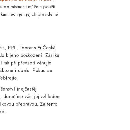
u po místnosti můžete použít
 kamnech je i jejich pravidelné
is, PPL, Toprans či Česká
lo k jeho poškození. Zásilka
I tak při převzetí věnujte
oškození obalu. Pokud se
ebírejte.
enství (nejčastěji
ky, doručíme vám jej
vzhledem
líkovou přepravou. Za tento
né.