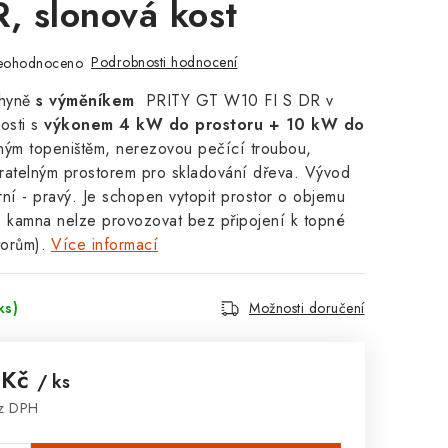
R, slonová kost
Podrobnosti hodnocení
eohodnoceno
hyně
s výměníkem
PRITY GT W10 FI S DR v
osti s
výkonem 4 kW do prostoru + 10 kW do
ným topeništěm, nerezovou pečící troubou,
ratelným prostorem pro skladování dřeva. Vývod
ní - pravý. Je schopen vytopit prostor o objemu
o kamna nelze provozovat bez připojení k topné
torům).
Více informací
ks)
Možnosti doručení
 Kč
/ ks
ez DPH
: