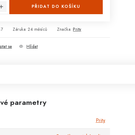
PŘIDAT DO KOŠÍKU
47
Záruka
:
24 měsíců
Značka:
Prity
ptat se
Hlídat
vé parametry
Prity