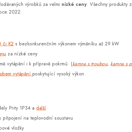
odávaných výrobků za velmi
nízké ceny
. Všechny produkty zn
roce 2022.
 či K2
s bezkonkurenčním výkonem výměníku až 29 kW
gnu
za nízké ceny
ě vytápění i k přípravě pokrmů (
kamna s troubou
,
kamna s p
ůsobem vytápění
poskytující vysoký výkon
ely Prity 1P34 a
další
k připojení na teplovodní soustavu
bové vložky