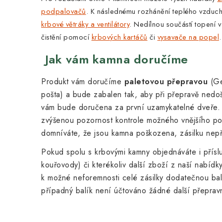
podpalovačů
. K následnému rozhánění teplého vzduch
krbové větráky a ventilátory
.
Nedílnou součástí topení v
čistění pomocí
krbových kartáčů
či
vysavače na popel
.
Jak vám kamna doručíme
Produkt vám doručíme
paletovou přepravou
(Ge
pošta) a bude zabalen tak, aby při
přepravě nedoš
vám bude doručena za první uzamykatelné dveře.
zvýšenou pozornost kontrole možného vnějšího p
domníváte, že jsou kamna poškozena, zásilku nepř
Pokud spolu s krbovými kamny objednáváte i přísluš
kouřovody) či kterékoliv další zboží z naší nabíd
k možné neforemnosti celé zásilky dodatečnou ba
případný balík není účtováno žádné další přeprav