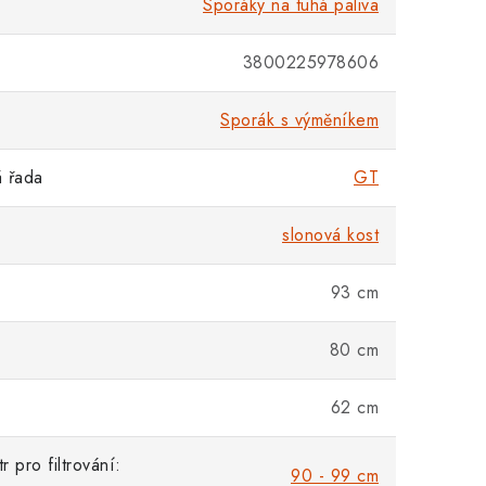
Sporáky na tuhá paliva
3800225978606
Sporák s výměníkem
 řada
GT
slonová kost
93 cm
80 cm
62 cm
 pro filtrování:
90 - 99 cm