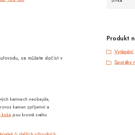
Šířka
Produkt n
Vytápění
ouřovodu, se můžete dočíst v
Sporáky n
ových kamnech neobejde,
provoz kamen zpříjemní a
é koše
jsou kromě svého
ápalek či dalších přírodních