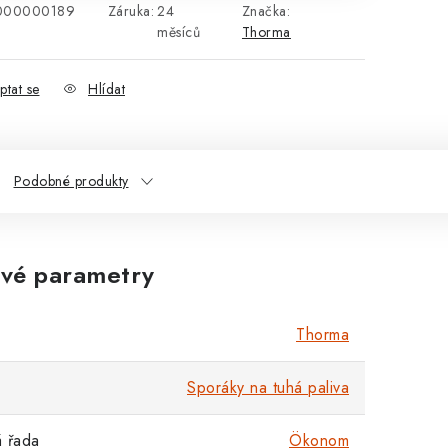
000000189
Záruka
:
24
Značka:
měsíců
Thorma
ptat se
Hlídat
Podobné produkty
vé parametry
Thorma
Sporáky na tuhá paliva
 řada
Ökonom