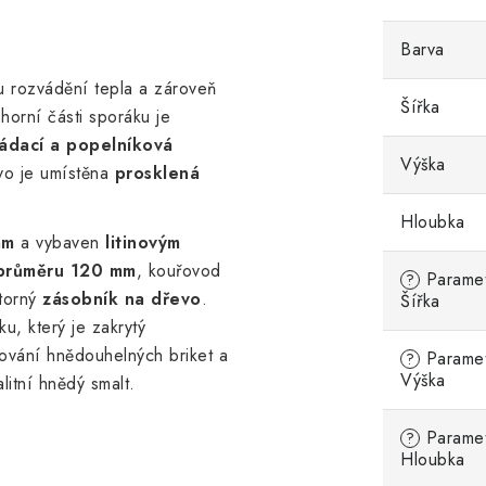
Barva
itu rozvádění tepla a zároveň
Šířka
horní části sporáku je
ládací a popelníková
Výška
vo je umístěna
prosklená
Hloubka
mm
a vybaven
litinovým
 průměru 120 mm
, kouřovod
Parametr
?
storný
zásobník na dřevo
.
Šířka
u, který je zakrytý
ování hnědouhelných briket a
Parametr
?
Výška
litní hnědý smalt.
Parametr
?
Hloubka