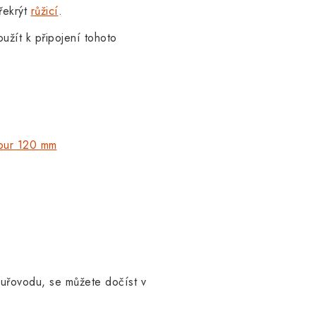
řekrýt
růžicí
.
užít k připojení tohoto
rour 120 mm
ouřovodu, se můžete dočíst v