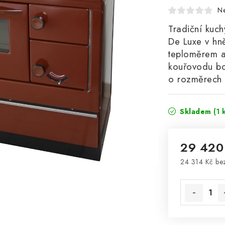
N
Tradiční ku
De Luxe v hn
teploměrem a
kouřovodu bo
o rozměrech
Skladem
(1 
29 420
24 314 Kč b
Měrná cena