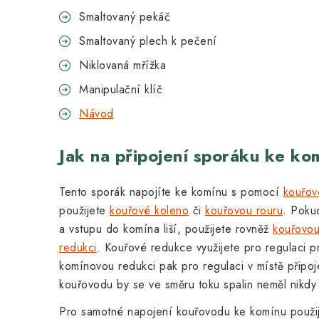
Smaltovaný pekáč
Smaltovaný plech k pečení
Niklovaná mřížka
Manipulační klíč
Návod
Jak na připojení sporáku ke ko
Tento sporák napojíte ke komínu s pomocí
kouřov
použijete
kouřové koleno
či
kouřovou rouru
. Poku
a vstupu do komína liší, použijete rovněž
kouřovo
redukci
. Kouřové redukce využijete pro regulaci 
komínovou redukci pak pro regulaci v místě připo
kouřovodu by se ve směru toku spalin neměl nikdy
Pro samotné napojení kouřovodu ke komínu použi