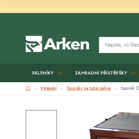
Přejít
na
obsah
SKLENÍKY
ZAHRADNÍ PŘÍSTŘEŠKY
Domů
Vytápění
Sporáky na tuhá paliva
Sporák 