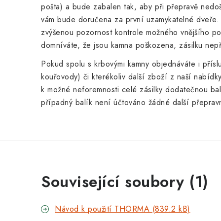
pošta) a bude zabalen tak, aby při
přepravě nedoš
vám bude doručena za první uzamykatelné dveře.
zvýšenou pozornost kontrole možného vnějšího p
domníváte, že jsou kamna poškozena, zásilku nepř
Pokud spolu s krbovými kamny objednáváte i přísluš
kouřovody) či kterékoliv další zboží z naší nabíd
k možné neforemnosti celé zásilky dodatečnou ba
případný balík není účtováno žádné další přeprav
Související soubory (1)
Návod k použití THORMA (839.2 kB)