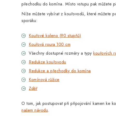
přechodku do komína. Místo vstupu pak můžete p
Níže můžete vybírat z kouřovodů, které můžete po
sporáku:
Kouřové koleno (90 stupňů)
Kouřová roura 100 cm
Všechny dostupné rozměry a typy
kouřových 
Redukce kouřovodu
Redukce a přechodky do komína
Komínová růžice
Zděř
O tom, jak postupovat při připojování kamen ke k
našem návodu
.