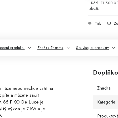
Kód
TH500.0
zboží:
Tisk
Ze
ocení produktu
Značka Thorma
Související produkty
Doplňko
Značka
nemůže nebo nechce vařit na
píte a můžete začít
85 FIKO De Luxe
je
Kategorie
itý výkon
je 7 kW a je
3.
Produktová