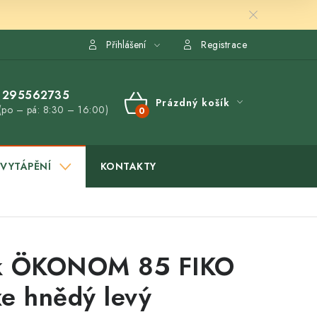
Přihlášení
Registrace
295562735
Prázdný košík
(po – pá: 8:30 – 16:00)
NÁKUPNÍ
KOŠÍK
VYTÁPĚNÍ
KONTAKTY
k ÖKONOM 85 FIKO
e hnědý levý