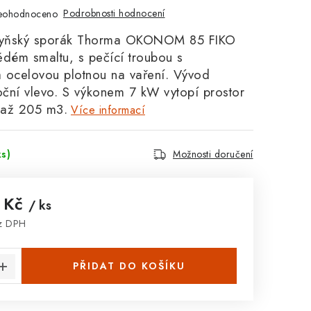
Podrobnosti hodnocení
eohodnoceno
chyňský sporák Thorma OKONOM 85 FIKO
ědém smaltu, s pečící troubou s
 ocelovou plotnou na vaření. Vývod
ční vlevo. S výkonem
7 kW vytopí prostor
 až 205 m3.
Více informací
ks)
Možnosti doručení
 Kč
/ ks
ez DPH
:
PŘIDAT DO KOŠÍKU