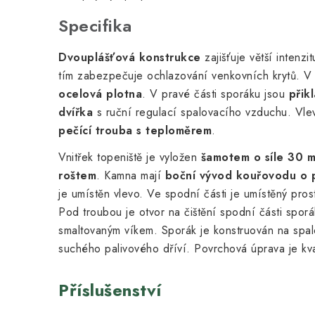
Specifika
Dvouplášťová konstrukce
zajišťuje větší intenz
tím zabezpečuje ochlazování venkovních krytů. V 
ocelová plotna
. V pravé části
sporáku jsou
přik
dvířka
s ruční regulací spalovacího vzduchu. Vle
pečící trouba s teploměrem
.
Vnitřek topeniště je vyložen
šamotem o síle 30 
roštem
. Kamna mají
boční vývod kouřovodu o
je umístěn vlevo. Ve spodní části je umístěný pro
Pod troubou je otvor na čištění spodní části sporák
smaltovaným víkem. Sporák je konstruován na spal
suchého palivového dříví. Povrchová úprava je kva
Příslušenství