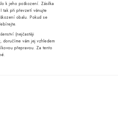
lo k jeho poškození. Zásilka
I tak při převzetí věnujte
oškození obalu. Pokud se
ebírejte.
enství (nejčastěji
ky, doručíme vám jej
vzhledem
líkovou přepravou. Za tento
né.