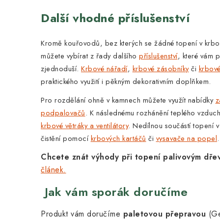
Další vhodné příslušenství
Kromě kouřovodů, bez kterých se žádné topení v krb
můžete vybírat z řady dalšího
příslušenství
, které vám 
zjednoduší.
Krbové nářadí
,
krbové zásobníky
či
krbov
praktického využití i pěkným dekorativním doplňkem.
Pro rozdělání ohně v kamnech můžete využít nabídky
z
podpalovačů
. K následnému rozhánění teplého vzduch
krbové větráky a ventilátory
.
Nedílnou součástí topení v
čistění pomocí
krbových kartáčů
či
vysavače na popel
.
Chcete znát výhody při topení palivovým dře
článek.
Jak vám sporák doručíme
Produkt vám doručíme
paletovou přepravou
(Ge