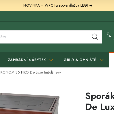
NOVINKA – WPC terasová dlažba LEGI ➡️
ZAHRADNÍ NÁBYTEK
GRILY A OHNIŠTĚ
ÖKONOM 85 FIKO De Luxe hnědý levý
Sporá
De Lux