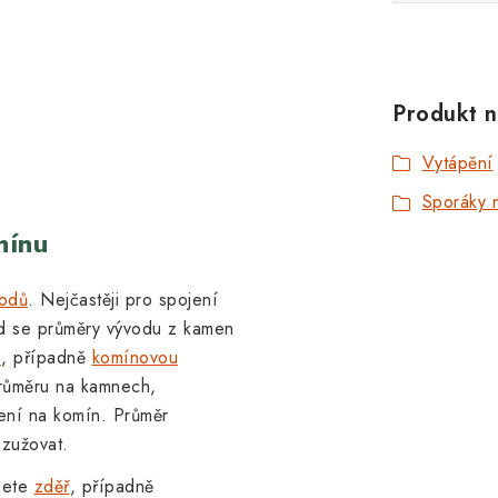
Produkt n
Vytápění
Sporáky n
mínu
odů
. Nejčastěji pro spojení
d se průměry vývodu z kamen
u
, případně
komínovou
průměru na kamnech,
jení na komín. Průměr
 zužovat.
jete
zděř
, případně