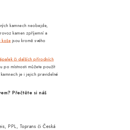
ových kamnech neobejde,
provoz kamen zpříjemní a
é koše
jsou kromě svého
ápalek či dalších přírodních
u po místnosti můžete použít
 kamnech je i jejich pravidelné
vem? Přečtěte si náš
is, PPL, Toprans či Česká