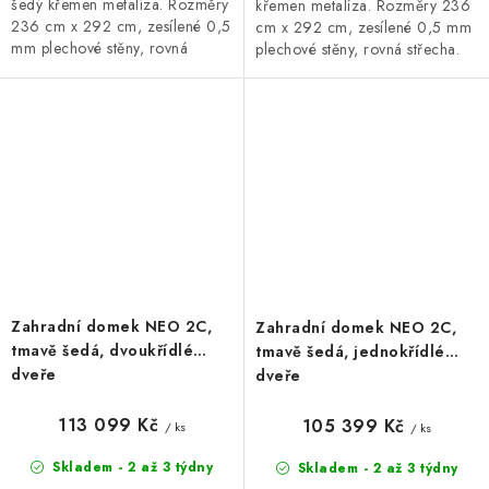
šedý křemen metalíza. Rozměry
křemen metalíza. Rozměry 236
236 cm x 292 cm, zesílené 0,5
cm x 292 cm, zesílené 0,5 mm
mm plechové stěny, rovná
plechové stěny, rovná střecha.
střecha. Bohatá základní i
Široká základní i doplňková
doplňková výbava, 20letá
výbava, 20letá záruka.
záruka.
Zahradní domek NEO 2C,
Zahradní domek NEO 2C,
tmavě šedá, dvoukřídlé
tmavě šedá, jednokřídlé
dveře
dveře
113 099 Kč
105 399 Kč
/ ks
/ ks
Skladem - 2 až 3 týdny
Skladem - 2 až 3 týdny