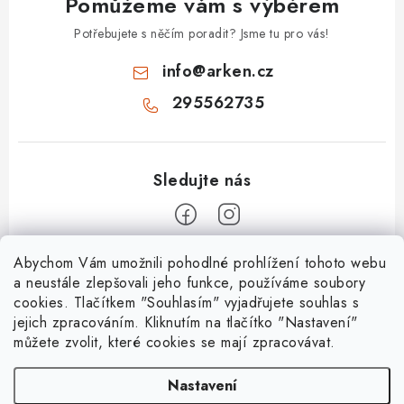
Pomůžeme vám s výběrem
Potřebujete s něčím poradit? Jsme tu pro vás!
info
@
arken.cz
295562735
Z
Abychom Vám umožnili pohodlné prohlížení tohoto webu
a neustále zlepšovali jeho funkce, používáme soubory
á
cookies. Tlačítkem "Souhlasím" vyjadřujete souhlas s
O Arken
p
jejich zpracováním. Kliknutím na tlačítko "Nastavení"
a
můžete zvolit, které cookies se mají zpracovávat.
O nás
Vše o nákupu
t
Kontakty
Nastavení
í
Nejčastější dotazy
Platební metody