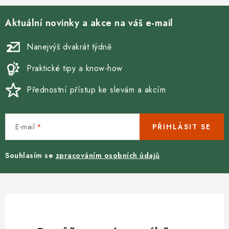
r
v
Aktuální novinky a akce na váš e-mail
k
y
Nanejvýš dvakrát týdně
v
ý
Praktické tipy a know-how
p
Přednostní přístup ke slevám a akcím
i
s
u
E-mail
PŘIHLÁSIT SE
Souhlasím se
zpracováním osobních údajů