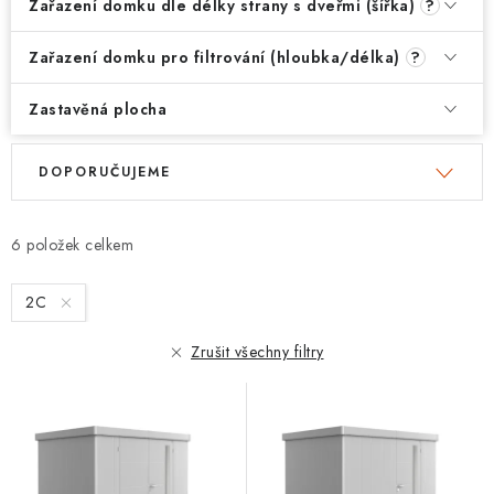
Zařazení domku dle délky strany s dveřmi (šířka)
?
Zařazení domku pro filtrování (hloubka/délka)
?
Zastavěná plocha
V
Ř
DOPORUČUJEME
ý
a
p
z
i
e
6
s
n
2C
p
í
r
p
Zrušit všechny filtry
o
r
d
o
u
d
k
u