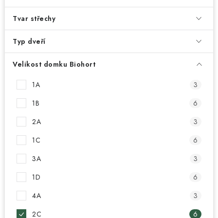
Tvar střechy
Typ dveří
Velikost domku Biohort
1A
3
1B
6
2A
3
1C
6
3A
3
1D
6
4A
3
2C
6