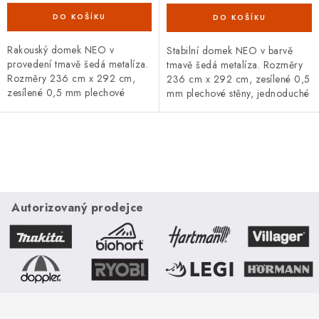
Rakouský domek NEO v
Stabilní domek NEO v barvě
provedení tmavě šedá metalíza.
tmavě šedá metalíza. Rozměry
Rozměry 236 cm x 292 cm,
236 cm x 292 cm, zesílené 0,5
zesílené 0,5 mm plechové
mm plechové stěny, jednoduché
stěny, 167 cm široké dvojité
dveře se zámkem. Široká
dveře. Široká základní i
základní i doplňková výbava,
doplňková výbava,...
20letá...
O
v
l
á
Autorizovaný prodejce
d
a
c
í
p