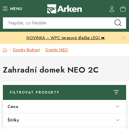
Přejít
na
obsah
Skleníky
NOVINKA – WPC terasová dlažba LEGI ➡️
Zahradní přístřešky
Domů
Domky Biohort
Domky NEO
Zahradní nábytek
Zahradní domek NEO 2C
Grily a ohniště
Vytápění
FILTROVAT PRODUKTY
Kontakty
Cena
Štítky