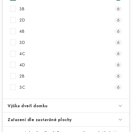
3B
6
2D
6
4B
6
3D
6
4C
6
4D
6
2B
6
3C
6
Výška dveří domku
Zařazení dle zastavěné plochy