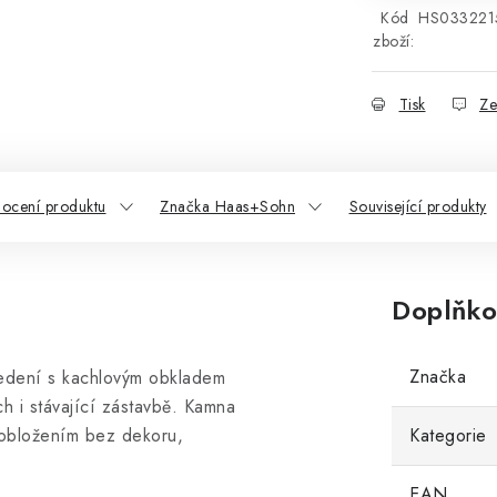
Kód
HS033221
zboží:
Tisk
Ze
ocení produktu
Značka Haas+Sohn
Související produkty
Doplňko
Značka
dení s kachlovým obkladem
h i stávající zástavbě. Kamna
 obložením bez dekoru,
Kategorie
EAN