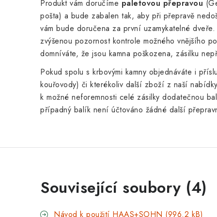
Produkt vám doručíme
paletovou přepravou
(Ge
pošta) a bude zabalen tak, aby při
přepravě nedoš
vám bude doručena za první uzamykatelné dveře.
zvýšenou pozornost kontrole možného vnějšího p
domníváte, že jsou kamna poškozena, zásilku nepř
Pokud spolu s krbovými kamny objednáváte i přísluš
kouřovody) či kterékoliv další zboží z naší nabíd
k možné neforemnosti celé zásilky dodatečnou ba
případný balík není účtováno žádné další přeprav
Související soubory (4)
Návod k použití HAAS+SOHN (996.2 kB)