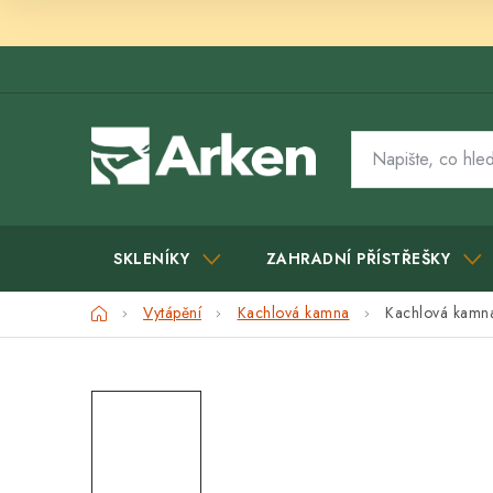
Přejít
na
obsah
SKLENÍKY
ZAHRADNÍ PŘÍSTŘEŠKY
Domů
Vytápění
Kachlová kamna
Kachlová kamna