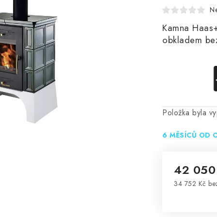
N
Kamna Haas+
obkladem bez
Položka byla 
6 MĚSÍCŮ OD 
42 050
34 752 Kč b
Měrná cena