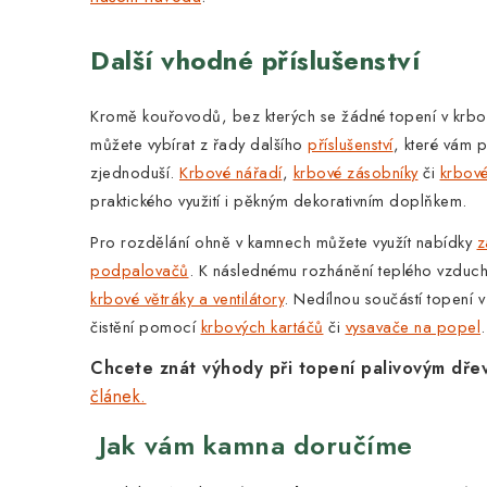
Další vhodné příslušenství
Kromě kouřovodů, bez kterých se žádné topení v krb
můžete vybírat z řady dalšího
příslušenství
, které vám 
zjednoduší.
Krbové nářadí
,
krbové zásobníky
či
krbov
praktického využití i pěkným dekorativním doplňkem.
Pro rozdělání ohně v kamnech můžete využít nabídky
z
podpalovačů
. K následnému rozhánění teplého vzduch
krbové větráky a ventilátory
.
Nedílnou součástí topení v
čistění pomocí
krbových kartáčů
či
vysavače na popel
.
Chcete znát výhody při topení palivovým dře
článek.
Jak vám kamna doručíme