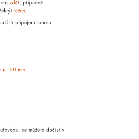
jete
zděř
, případně
řekrýt
růžicí
.
užít k připojení tohoto
rour 150 mm
ouřovodu, se můžete dočíst v