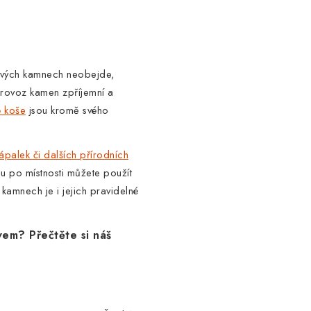
ových kamnech neobejde,
provoz kamen zpříjemní a
é koše
jsou kromě svého
ápalek či dalších přírodních
u po místnosti můžete použít
 kamnech je i jejich pravidelné
vem? Přečtěte si náš