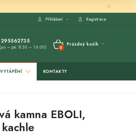
Přihlášení
Registrace
295562735
Prázdný košík
(po – pá: 8:30 – 16:00)
NÁKUPNÍ
KOŠÍK
VYTÁPĚNÍ
KONTAKTY
vá kamna EBOLI,
 kachle