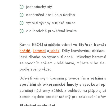
jednoduchý styl
nenáročná obsluha a údržba
vysoké výkony a nízké emise
dlouhodobě prověřená kvalita
Kamna EBOLI si můžete vybrat
ve čtyřech barvác
hnědé
,
karamel
a
tabák
. Díky kachlovému obklad
ještě dlouho po vyhasnutí ohně.
Všechny barevné 
se s
podním soklem v bílé barvě, můžete si ho ale 
podle svého vkusu.
Uchvátí vás svým luxusním provedením a
většími 
speciální sklo-keramické hmoty s vysokou tep
zaručují nádherný zážitek z pohledu na plápolajíc
kamen najdete prostor určený pro skladování dřeva
Efektivní spalování