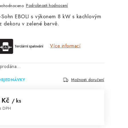
Podrobnosti hodnocení
eohodnoceno
Sohn EBOLI s výkonem 8 kW s kachlovým
 dekoru v zelené barvě.
Více informací
vyprodána…
OBJEDNÁVKY
Možnosti doručení
 Kč
/ ks
ez DPH
: