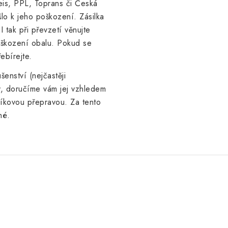
is, PPL, Toprans či Česká
lo k jeho poškození. Zásilka
I tak při převzetí věnujte
oškození obalu. Pokud se
ebírejte.
enství (nejčastěji
ky, doručíme vám jej
vzhledem
líkovou přepravou. Za tento
né.