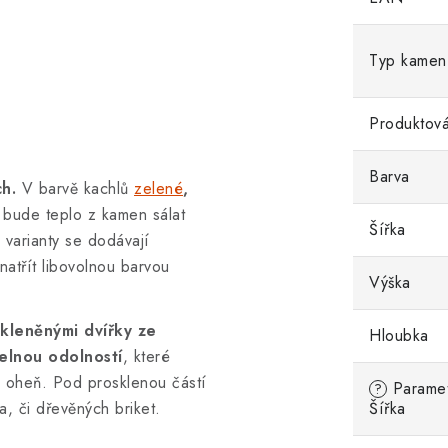
Typ kamen
Produktová
Barva
h.
V barvě kachlů
zelené
,
u bude
teplo z kamen sálat
Šířka
varianty se dodávají
natřít libovolnou barvou
Výška
skleněnými dvířky ze
Hloubka
elnou odolností
, které
í oheň. Pod prosklenou částí
Parametr
?
, či dřevěných briket.
Šířka