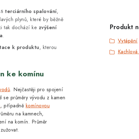
sti
terciárního spalování
,
lavých plynů, které by běžně
Produkt n
ci tak dochází ke
zvýšení
va
.
Vytápění
tace k produktu
, kterou
Kachlová
en ke komínu
vodů
. Nejčastěji pro spojení
d se průměry vývodu z kamen
u
, případně
komínovou
průměru na kamnech,
jení na komín. Průměr
 zužovat.