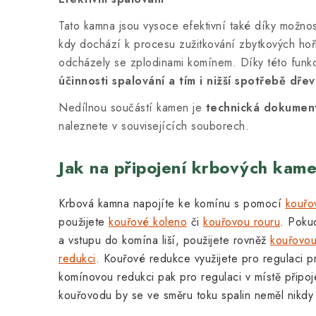
Tato kamna jsou vysoce efektivní také díky možno
kdy dochází k procesu zužitkování zbytkových hoř
odcházely se zplodinami komínem. Díky této funk
účinnosti spalování a tím i nižší spotřebě dře
Nedílnou součástí kamen je
technická dokumen
naleznete v souvisejících souborech.
Jak na připojení krbových kam
Krbová kamna napojíte ke komínu s pomocí
kouřo
použijete
kouřové koleno
či
kouřovou rouru
. Poku
a vstupu do komína liší, použijete rovněž
kouřovo
redukci
. Kouřové redukce využijete pro regulaci 
komínovou redukci pak pro regulaci v místě připo
kouřovodu by se ve směru toku spalin neměl nikdy