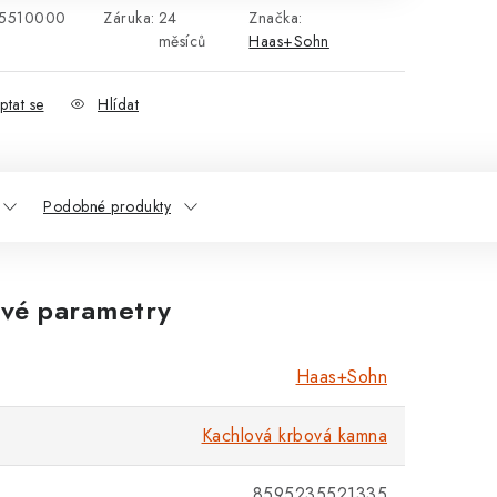
5510000
Záruka
:
24
Značka:
měsíců
Haas+Sohn
ptat se
Hlídat
Podobné produkty
vé parametry
Haas+Sohn
Kachlová krbová kamna
8595235521335