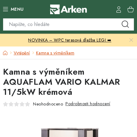
Přejít
na
obsah
Skleníky
NOVINKA – WPC terasová dlažba LEGI ➡️
Zahradní přístřešky
Domů
Vytápění
Kamna s výměníkem
Zahradní nábytek
Kamna s výměníkem
Grily a ohniště
AQUAFLAM VARIO KALMAR
11/5kW krémová
Vytápění
Podrobnosti hodnocení
Neohodnoceno
Kontakty