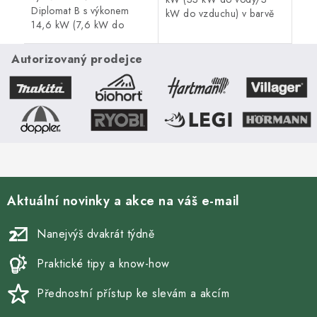
Diplomat B s výkonem
kW do vzduchu) v barvě
14,6 kW (7,6 kW do
bílá/bordó. Vytápěcí
vody/7 kW do vzduchu) s
schopnost kamen činí více
proskleným
než 400 m3.
Autorizovaný prodejce
panoramatickým
topeništěm a praktickým
prostorem pro
skladování...
Aktuální novinky a akce na váš e-mail
Nanejvýš dvakrát týdně
Praktické tipy a know-how
Přednostní přístup ke slevám a akcím