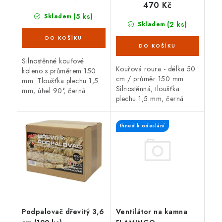
470 Kč
(5 ks)
Skladem
(2 ks)
Skladem
Silnostěnné kouřové
Kouřová roura - délka 50
koleno s průměrem 150
cm / průměr 150 mm.
mm. Tloušťka plechu 1,5
Silnostěnná, tloušťka
mm, úhel 90°, černá
plechu 1,5 mm, černá
barva. Koleno je určené
barva. Kouřová roura je
pro spojení spalinové cesty
určená pro spojení mezi
mezi hrdlem kamen a
Ihned k odeslání
spalinovým hrdlem
sopouchem.
krbových kamen/sporáku...
Ventilátor na kamna
Podpalovač dřevitý 3,6