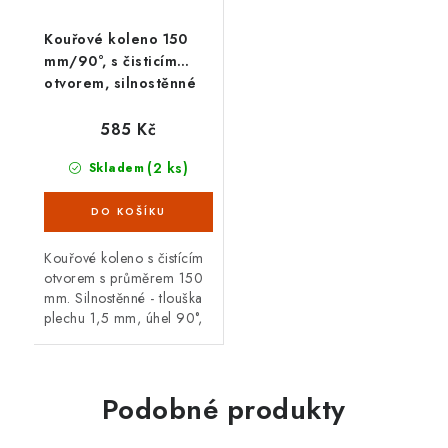
Kouřové koleno 150
mm/90°, s čisticím
otvorem, silnostěnné
1,5 mm, černé
585 Kč
(2 ks)
Skladem
Kouřové koleno s čistícím
otvorem s průměrem 150
mm. Silnostěnné - tlouška
plechu 1,5 mm, úhel 90°,
černá barva. Koleno je
určené pro spojení
spalinové cesty mezi
hrdlem kamen a...
Podobné produkty