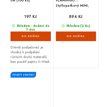
FLAMINGO
cm (100 ks)
čtyřlopatkový MINI,
černý
894 Kč
197 Kč
(2 Ks)
Skladem
Skladem - dodání do
7 dnů
(>100 bal)
Dřevitý podpalovač je
vhodný k podpálení
různých druhů materiálů
bez použití papíru či třísek.
Hodí se zejména k
podpalování grilů,
Ihned k odeslání
venkovních ohnišť, kamen
a krbů.