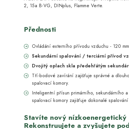
2, 15a B-VG, DINplus, Flamme Verte.
Přednosti
Ovládání externího přívodu vzduchu - 120 m
Sekundární spalování / terciární přívod v
Dvojitý oplach skla předehřátým sekundá
Tří-bodové zavírání zajišťuje správné a dlouh
spalovací komory.
Inteligentní přísun primárního, sekundárního a
spalovací komory zajišťuje dokonalé spalování
Stavíte nový nízkoenergetick
Rekonstruujete a zvyšujete podí