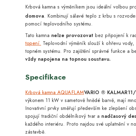
Krbová kamna s výměníkem jsou ideální volbou p
domova
. Kombinují sálavé teplo z krbu s rozvode
pomocí teplovodního systému.
Tato kamna
nelze provozovat
bez připojení k ra
topení.
Teplovodní výměník slouží k ohřevu vody, k
topném systému. Pro zajištění správné funkce a 
vždy napojena na topnou soustavu.
Specifikace
Krbová kamna AQUAFLAM
VARIO ® KALMAR
11/
výkonem 11 kW v sametově hnědé barvě, mají mno
Inovativní prvky směřují především ke zlepšení o
spojují tradiční obdélníkový tvar a
nadčasový de
každého interiéru. Proto najdou své uplatnění v no
zástavbě.