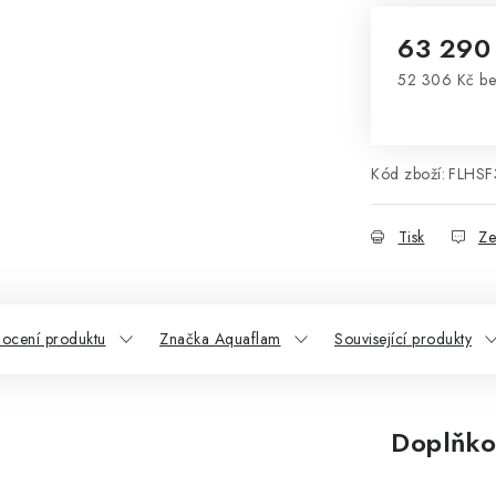
63 290
52 306 Kč b
Měrná cena
Kód zboží:
FLHSF
Tisk
Ze
ocení produktu
Značka Aquaflam
Související produkty
Doplňko