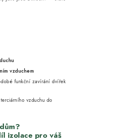
m
zduchu
rním vzduchem
odobé funkční zavírání dvířek
 terciárního vzduchu do
ý dům?
l izolace pro váš