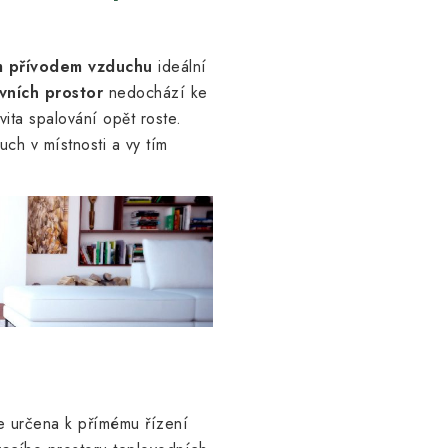
m přívodem vzduchu
ideální
vních prostor
nedochází ke
vita spalování opět roste.
h v místnosti a vy tím
je určena k přímému řízení