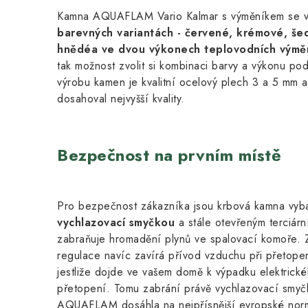
Kamna AQUAFLAM Vario Kalmar s výměníkem se 
barevných variantách - červené, krémové, še
hnědé
a ve dvou výkonech teplovodních výmě
tak možnost zvolit si kombinaci barvy a výkonu pod
výrobu kamen je kvalitní ocelový plech 3 a 5 mm a 
dosahoval nejvyšší kvality.
Bezpečnost na prvním místě
Pro bezpečnost zákazníka jsou krbová kamna vyb
vychlazovací smyčkou
a stále otevřeným terciár
zabraňuje hromadění plynů ve spalovací komoře. Z
regulace navíc zavírá přívod vzduchu při přetope
jestliže dojde ve vašem domě k výpadku elektrick
přetopení. Tomu zabrání právě vychlazovací smy
AQUAFLAM dosáhla na nejpřísnější evropské norm