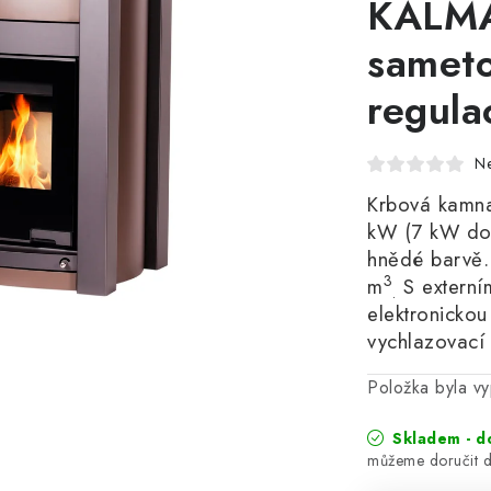
KALMA
sameto
regula
N
Krbová kamn
kW (7 kW do
hnědé barvě.
3
m
S externí
.
elektronickou
vychlazovací
Položka byla 
Skladem - d