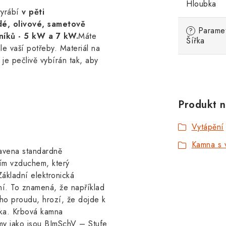
Hloubka
vyrábí
v pěti
dé, olivové, sametově
Parametr
?
níků - 5 kW a 7 kW.
Máte
Šířka
le vaší potřeby. Materiál na
je pečlivě vybírán tak, aby
Produkt n
Vytápění
Kamna s 
avena standardně
ním vzduchem, který
ákladní elektronická
ní. To znamená, že například
ého proudu, hrozí, že dojde k
čka. Krbová kamna
y jako jsou BImSchV – Stufe