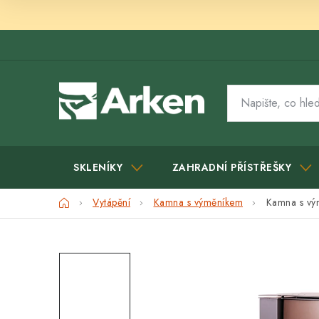
Přejít
na
obsah
SKLENÍKY
ZAHRADNÍ PŘÍSTŘEŠKY
Domů
Vytápění
Kamna s výměníkem
Kamna s vý