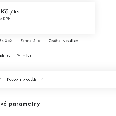
 Kč
/ ks
ez DPH
:
34-062
Záruka
:
5 let
Značka:
Aquaflam
ptat se
Hlídat
Podobné produkty
vé parametry