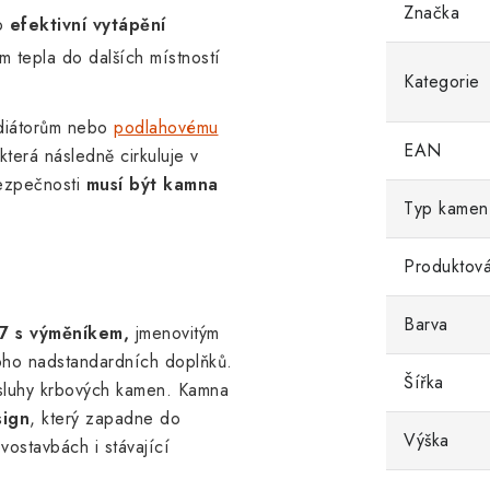
Značka
ro
efektivní vytápění
m tepla do dalších místností
Kategorie
diátorům nebo
podlahovému
EAN
terá následně cirkuluje v
bezpečnosti
musí být kamna
Typ kamen
Produktová
Barva
7 s výměníkem,
jmenovitým
ho nadstandardních doplňků.
Šířka
bsluhy krbových kamen. Kamna
sign
, který zapadne do
Výška
vostavbách i stávající