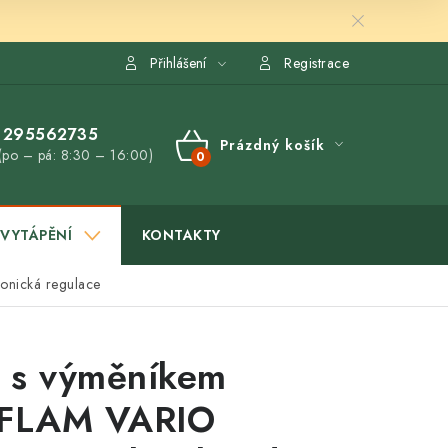
Přihlášení
Registrace
295562735
Prázdný košík
(po – pá: 8:30 – 16:00)
NÁKUPNÍ
KOŠÍK
VYTÁPĚNÍ
KONTAKTY
nická regulace
 s výměníkem
FLAM VARIO