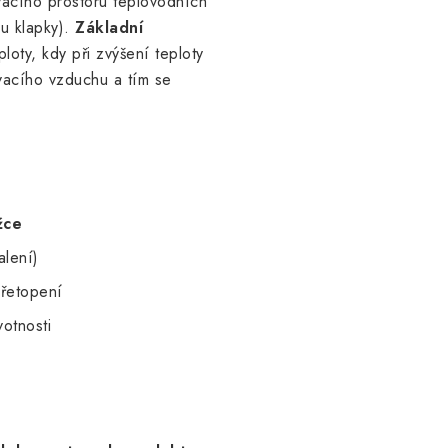
vacího prostoru teplovodních
u klapky).
Základní
oty, kdy při zvýšení teploty
vacího vzduchu a tím se
žce
alení)
přetopení
otnosti