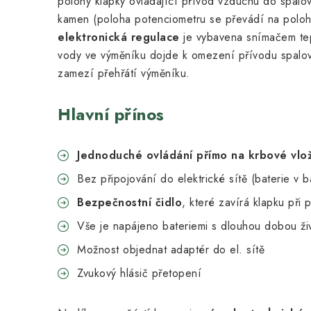
polohy klapky ovládající přívod vzduchu do spalo
kamen (poloha potenciometru se převádí na poloh
elektronická regulace
je vybavena snímačem tepl
vody ve výměníku dojde k omezení přívodu spalo
zamezí přehřátí výměníku.
Hlavní přínos
Jednoduché ovládání přímo na krbové vlo
Bez připojování do elektrické sítě (baterie v b
Bezpečnostní čidlo
, které zavírá klapku při 
Vše je napájeno bateriemi s dlouhou dobou živ
Možnost objednat adaptér do el. sítě
Zvukový hlásič přetopení