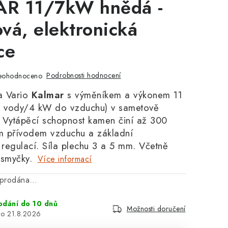
R 11/7kW hnědá -
vá, elektronická
ce
Podrobnosti hodnocení
eohodnoceno
a Vario
Kalmar
s výměníkem a výkonem 11
 vody/4 kW do vzduchu) v sametově
 Vytápěcí schopnost kamen činí až 300
m přívodem vzduchu a základní
 regulací. Síla plechu 3 a 5 mm. Včetně
 smyčky.
Více informací
vyprodána…
odání do 10 dnů
Možnosti doručení
21.8.2026