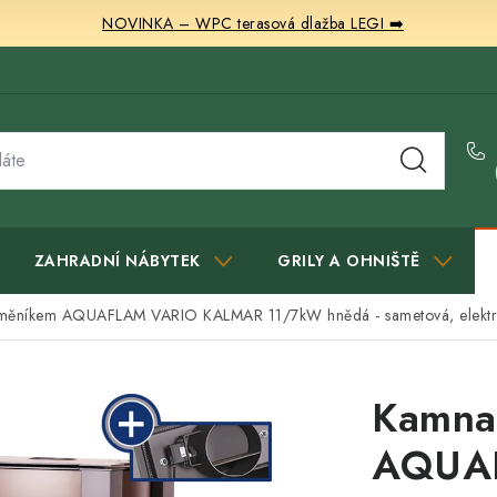
NOVINKA – WPC terasová dlažba LEGI ➡️
ZAHRADNÍ NÁBYTEK
GRILY A OHNIŠTĚ
měníkem AQUAFLAM VARIO KALMAR 11/7kW hnědá - sametová, elektro
Kamna
AQUA