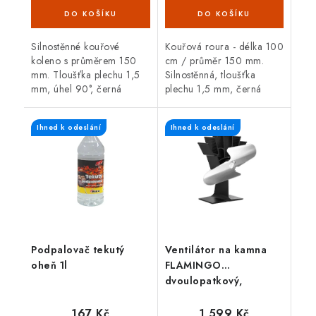
Silnostěnné kouřové
Kouřová roura - délka 100
koleno s průměrem 150
cm / průměr 150 mm.
mm. Tloušťka plechu 1,5
Silnostěnná, tloušťka
mm, úhel 90°, černá
plechu 1,5 mm, černá
barva. Koleno je určené
barva. Kouřová roura je
pro spojení spalinové cesty
určená pro spojení mezi
Ihned k odeslání
Ihned k odeslání
mezi hrdlem kamen a
spalinovým hrdlem
sopouchem.
krbových kamen/sporáku...
Podpalovač tekutý
Ventilátor na kamna
oheň 1l
FLAMINGO
dvoulopatkový,
stříbrný
167 Kč
1 599 Kč