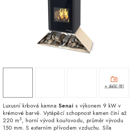
+ další (8)
Luxusní krbová kamna
Senai
s výkonem 9 kW v
krémové barvě. Vytápěcí schopnost kamen činí až
3
220 m
, horní vývod kouřovodu,
průměr vývodu
150 mm
. S externím přívodem vzduchu. Síla