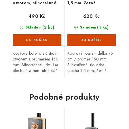
otvorem, silnostěnné
1,5 mm, černá
1,5 mm, černé
490 Kč
620 Kč
(2 ks)
(4 ks)
Skladem
Skladem
Kouřové koleno s čistícím
Kouřová roura - délka 75
otvorem s průměrem 150
cm / průměr 150 mm.
mm. Silnostěnné - tlouška
Silnostěnná, tloušťka
plechu 1,5 mm, úhel 45°,
plechu 1,5 mm, černá
černá barva. Koleno je
barva. Kouřová roura je
určené pro spojení
určená pro spojení mezi
spalinové cesty mezi
spalinovým hrdlem
hrdlem kamen a...
krbových kamen/sporáku...
Podobné produkty