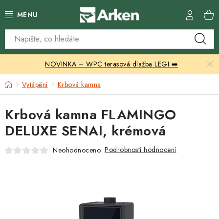
Přejít
na
obsah
Skleníky
NOVINKA – WPC terasová dlažba LEGI ➡️
Zahradní přístřešky
Domů
Vytápění
Krbová kamna
Zahradní nábytek
Krbová kamna FLAMINGO
Grily a ohniště
DELUXE SENAI, krémová
Vytápění
Podrobnosti hodnocení
Neohodnoceno
Kontakty