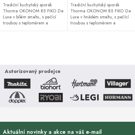
Tradiční kuchyňský sporák
Tradiční kuchyňský sporák
Thorma OKONOM 85 FIKO De
Thorma OKONOM 85 FIKO De
Luxe v bílém smaltu, s pečící
Luxe v hnědém smaltu, s pečící
troubou s teploměrem a
troubou s teploměrem a
ocelovou plotnou na vaření.
ocelovou plotnou na vaření.
Vývod kouřovodu boční vlevo. S
Vývod kouřovodu boční vlevo. S
výkonem 7 kW...
výkonem 7 kW...
O
v
l
á
Autorizovaný prodejce
d
a
c
í
p
r
v
Aktuální novinky a akce na váš e-mail