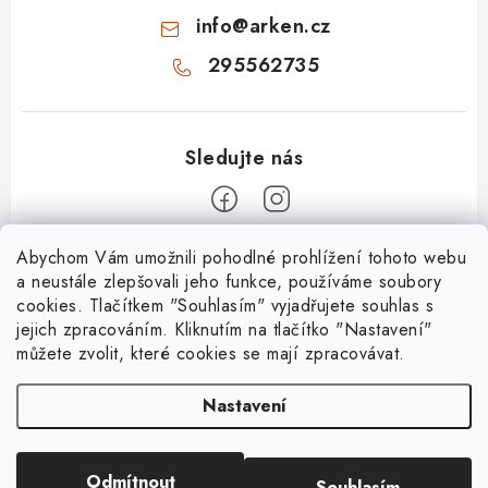
info
@
arken.cz
295562735
Z
Abychom Vám umožnili pohodlné prohlížení tohoto webu
a neustále zlepšovali jeho funkce, používáme soubory
á
cookies. Tlačítkem "Souhlasím" vyjadřujete souhlas s
O Arken
p
jejich zpracováním. Kliknutím na tlačítko "Nastavení"
a
můžete zvolit, které cookies se mají zpracovávat.
O nás
Vše o nákupu
t
Kontakty
Nastavení
í
Nejčastější dotazy
Platební metody
Mapa servisů
Doprava a platba
Prodávané značky
Odmítnout
Souhlasím