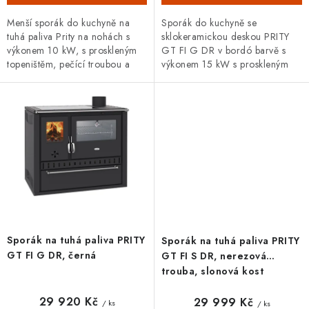
Menší sporák do kuchyně na
Sporák do kuchyně se
tuhá paliva Prity na nohách s
sklokeramickou deskou PRITY
výkonem 10 kW, s proskleným
GT FI G DR v bordó barvě s
topeništěm, pečící troubou a
výkonem 15 kW s proskleným
vytápěcí schopností 150 m3.
topeništěm, nerezovou pečící
troubou, madlem a
uzavíratelným prostorem pro...
Sporák na tuhá paliva PRITY
Sporák na tuhá paliva PRITY
GT FI G DR, černá
GT FI S DR, nerezová
trouba, slonová kost
29 920 Kč
29 999 Kč
/ ks
/ ks