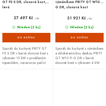
GT FS S DR, slonová kost,
výměníkem PRITY GT W10 FI
levá
G DR, slonová kost
27 497 Kč
31 921 Kč
/ ks
/ ks
(2 ks)
(2 ks)
Skladem
Skladem
Sporák do kuchyně PRITY GT
Sporák do kuchyně s výměníkem
FS S DR v barvě slonová kost s
a sklokeramickou deskou PRITY
výkonem 15 kW s proskleným
GT W10 FI G DR v barvě
topeništěm, nerezovou pečící
slonové kosti s výkonem 4 kW
troubou, madlem a
do prostoru + 10 kW do vody s
uzavíratelným prostorem pro
proskleným topeništěm,...
skladování...