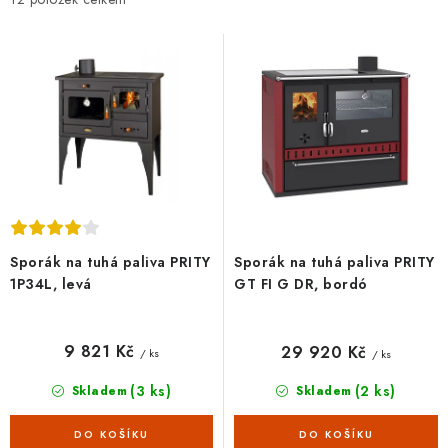
i
e
s
n
p
í
r
p
o
r
d
o
u
d
k
u
t
k
ů
t
Sporák na tuhá paliva PRITY
Sporák na tuhá paliva PRITY
ů
1P34L, levá
GT FI G DR, bordó
9 821 Kč
29 920 Kč
/ ks
/ ks
(3 ks)
(2 ks)
Skladem
Skladem