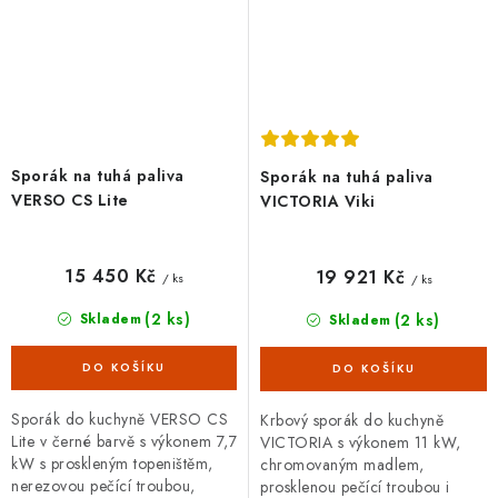
Sporák na tuhá paliva
Sporák na tuhá paliva
VERSO CS Lite
VICTORIA Viki
15 450 Kč
19 921 Kč
/ ks
/ ks
(2 ks)
(2 ks)
Skladem
Skladem
Sporák do kuchyně VERSO CS
Krbový sporák do kuchyně
Lite v černé barvě s výkonem 7,7
VICTORIA s výkonem 11 kW,
kW s proskleným topeništěm,
chromovaným madlem,
nerezovou pečící troubou,
prosklenou pečící troubou i