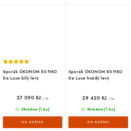
madlem a uzavíratelným
topeništěm a vytápěcí schopností
prostorem pro skladování dřeva.
180 m3. Průměr kouřovodu 150
Vývod...
cm, vývod horní...
Sporák ÖKONOM 85 FIKO
Sporák ÖKONOM 85 FIKO
De Luxe bílý levý
De Luxe hnědý levý
27 090 Kč
29 420 Kč
/ ks
/ ks
(1 ks)
(1 ks)
Skladem
Skladem