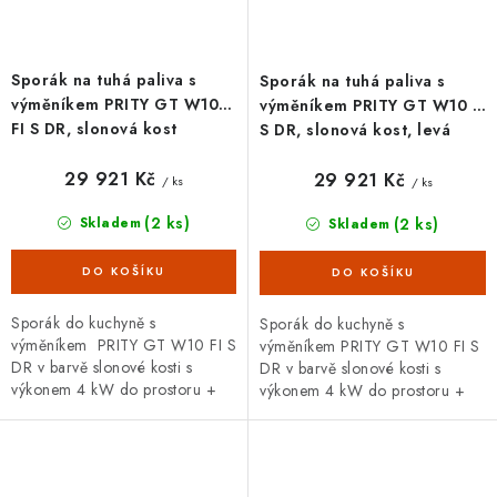
Sporák na tuhá paliva s
Sporák na tuhá paliva s
výměníkem PRITY GT W10
výměníkem PRITY GT W10 FI
FI S DR, slonová kost
S DR, slonová kost, levá
29 921 Kč
29 921 Kč
/ ks
/ ks
(2 ks)
(2 ks)
Skladem
Skladem
Sporák do kuchyně s
Sporák do kuchyně s
výměníkem PRITY GT W10 FI S
výměníkem PRITY GT W10 FI S
DR v barvě slonové kosti s
DR v barvě slonové kosti s
výkonem 4 kW do prostoru +
výkonem 4 kW do prostoru +
10 kW do vody s proskleným
10 kW do vody s proskleným
topeništěm, nerezovou pečící...
topeništěm, nerezovou pečící...