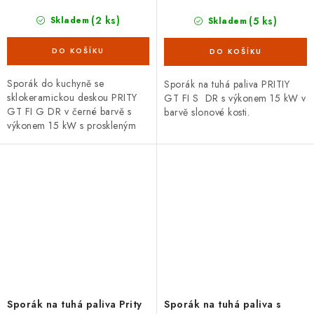
(2 ks)
(5 ks)
Skladem
Skladem
Sporák do kuchyně se
Sporák na tuhá paliva PRITIY
sklokeramickou deskou PRITY
GT FI S DR s výkonem 15 kW v
GT FI G DR v černé barvě s
barvě slonové kosti.
výkonem 15 kW s proskleným
topeništěm, nerezovou pečící
troubou, madlem a
uzavíratelným prostorem pro...
Sporák na tuhá paliva Prity
Sporák na tuhá paliva s