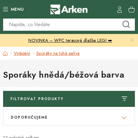
Přejít
na
obsah
Skleníky
NOVINKA – WPC terasová dlažba LEGI ➡️
Zahradní přístřešky
Domů
Vytápění
Sporáky na tuhá paliva
Zahradní nábytek
Sporáky hnědá/béžová barva
Grily a ohniště
Vytápění
FILTROVAT PRODUKTY
Kontakty
V
Ř
DOPORUČUJEME
ý
a
p
z
12