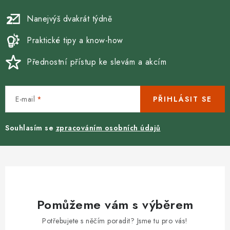
k
y
Nanejvýš dvakrát týdně
v
ý
Praktické tipy a know-how
p
Přednostní přístup ke slevám a akcím
i
s
u
E-mail
PŘIHLÁSIT SE
Souhlasím se
zpracováním osobních údajů
Pomůžeme vám s výběrem
Potřebujete s něčím poradit? Jsme tu pro vás!