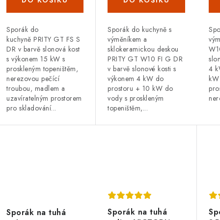
Sporák do
Spo
Sporák do kuchyně s
kuchyně PRITY GT FS S
vý
výměníkem a
DR v barvě slonová kost
W10
sklokeramickou deskou
s výkonem 15 kW s
slo
PRITY GT W10 FI G DR
proskleným topeništěm,
4 k
v barvě slonové kosti s
nerezovou pečící
kW 
výkonem 4 kW do
troubou, madlem a
pro
prostoru + 10 kW do
uzavíratelným prostorem
ner
vody s proskleným
pro skladování...
topeništěm,...
Sporák na tuhá
Sp
Sporák na tuhá