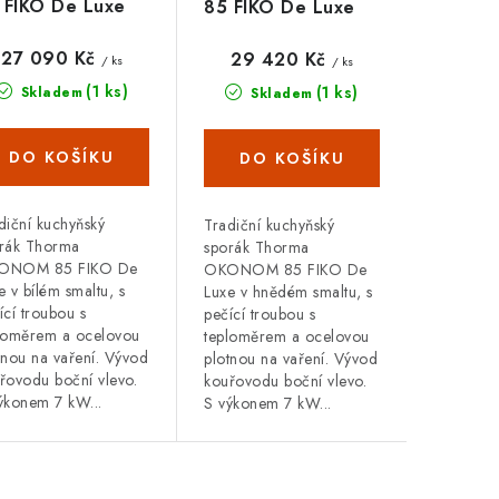
 FIKO De Luxe
85 FIKO De Luxe
ý levý
hnědý levý
27 090 Kč
29 420 Kč
/ ks
/ ks
(1 ks)
(1 ks)
Skladem
Skladem
diční kuchyňský
Tradiční kuchyňský
rák Thorma
sporák Thorma
ONOM 85 FIKO De
OKONOM 85 FIKO De
e v bílém smaltu, s
Luxe v hnědém smaltu, s
ící troubou s
pečící troubou s
loměrem a ocelovou
teploměrem a ocelovou
tnou na vaření. Vývod
plotnou na vaření. Vývod
řovodu boční vlevo.
kouřovodu boční vlevo.
ýkonem 7 kW...
S výkonem 7 kW...