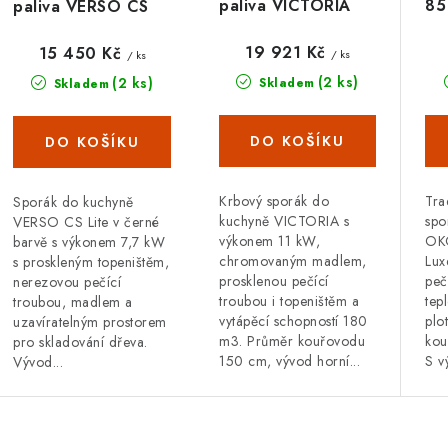
paliva VICTORIA
85
paliva VERSO CS
Viki
bíl
Lite
19 921 Kč
15 450 Kč
/ ks
/ ks
(2 ks)
(2 ks)
Skladem
Skladem
Krbový sporák do
Tra
Sporák do kuchyně
kuchyně VICTORIA s
spo
VERSO CS Lite v černé
výkonem 11 kW,
OK
barvě s výkonem 7,7 kW
chromovaným madlem,
Lux
s proskleným topeništěm,
prosklenou pečící
peč
nerezovou pečící
troubou i topeništěm a
tep
troubou, madlem a
vytápěcí schopností 180
plo
uzavíratelným prostorem
m3. Průměr kouřovodu
kou
pro skladování dřeva.
150 cm, vývod horní...
S v
Vývod...