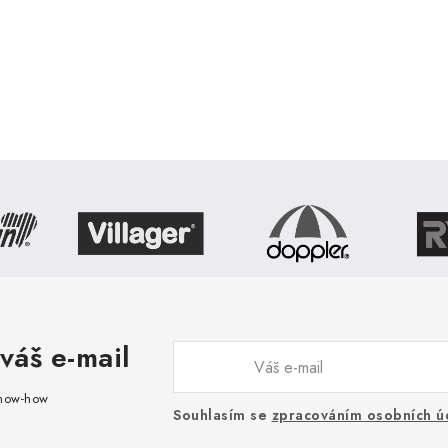
v
ý
p
s
u
váš e-mail
know-how
Souhlasím se
zpracováním osobních ú