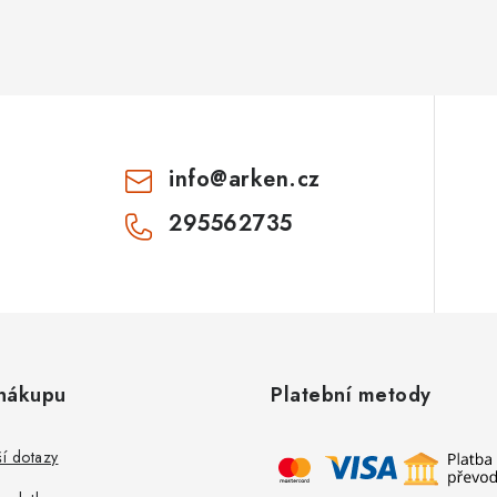
info
@
arken.cz
295562735
nákupu
Platební metody
ší dotazy