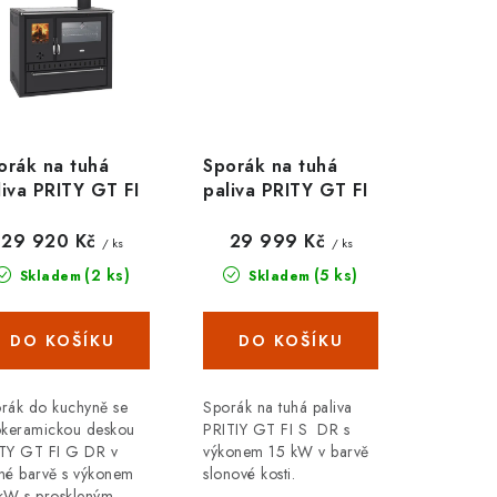
orák na tuhá
Sporák na tuhá
liva PRITY GT FI
paliva PRITY GT FI
DR, černá
S DR, nerezová
trouba, slonová
29 920 Kč
29 999 Kč
/ ks
/ ks
kost
(2 ks)
(5 ks)
Skladem
Skladem
rák do kuchyně se
Sporák na tuhá paliva
okeramickou deskou
PRITIY GT FI S DR s
TY GT FI G DR v
výkonem 15 kW v barvě
né barvě s výkonem
slonové kosti.
kW s proskleným