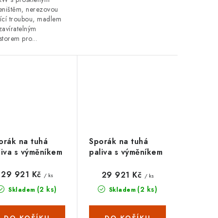
eništěm, nerezovou
ící troubou, madlem
zavíratelným
storem pro...
orák na tuhá
Sporák na tuhá
liva s výměníkem
paliva s výměníkem
ITY GT W10 FI S
PRITY GT W10 FI S
, slonová kost
DR, slonová kost,
29 921 Kč
29 921 Kč
/ ks
/ ks
levá
(2 ks)
(2 ks)
Skladem
Skladem