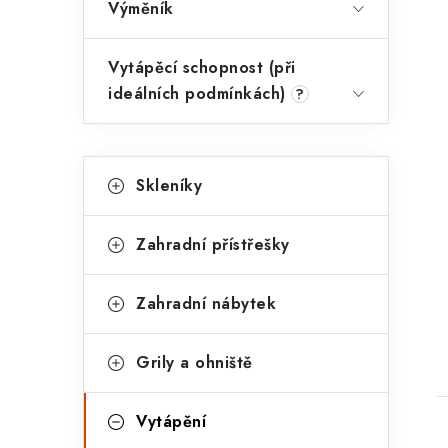
Výměník
Vytápěcí schopnost (při
ideálních podmínkách)
?
K
Přeskočit
Skleníky
kategorie
a
t
Zahradní přístřešky
e
g
Zahradní nábytek
o
r
Grily a ohniště
i
Vytápění
e