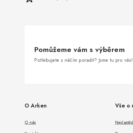
Pomůžeme vám s výběrem
Potřebujete s něčím poradit? Jsme tu pro vás!
Z
á
O Arken
Vše o 
p
a
O nás
Nejčastěj