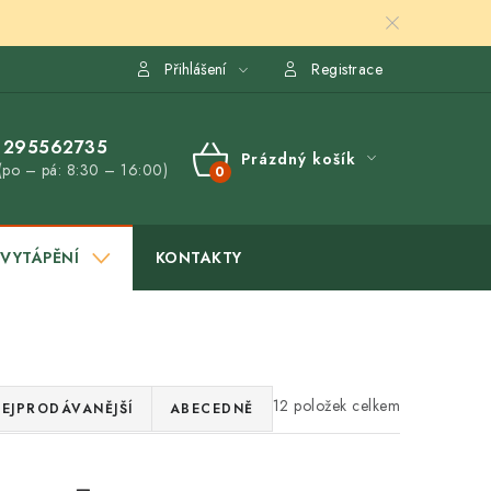
Přihlášení
Registrace
295562735
Prázdný košík
(po – pá: 8:30 – 16:00)
NÁKUPNÍ
KOŠÍK
VYTÁPĚNÍ
KONTAKTY
12
EJPRODÁVANĚJŠÍ
ABECEDNĚ