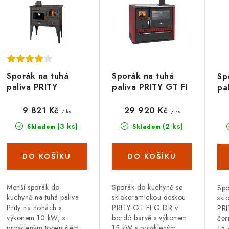
ý
e
p
n
í
s
p
Sporák na tuhá
Sporák na tuhá
Sp
p
paliva PRITY
paliva PRITY GT FI
pa
r
1P34L, levá
G DR, bordó
G 
r
o
9 821 Kč
29 920 Kč
/ ks
/ ks
o
(3 ks)
(2 ks)
Skladem
Skladem
d
d
u
u
k
k
t
Menší sporák do
Sporák do kuchyně se
Spo
kuchyně na tuhá paliva
sklokeramickou deskou
skl
ů
Prity na nohách s
PRITY GT FI G DR v
PRI
výkonem 10 kW, s
bordó barvě s výkonem
čer
ů
proskleným topeništěm,
15 kW s proskleným
15 