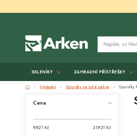
Přejít
na
obsah
SKLENÍKY
ZAHRADNÍ PŘÍSTŘEŠKY
Domů
Vytápění
Sporáky na tuhá paliva
Sporáky 
P
Cena
o
s
9821
Kč
31921
Kč
t