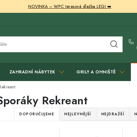
NOVINKA – WPC terasová dlažba LEGI ➡️
ZAHRADNÍ NÁBYTEK
GRILY A OHNIŠTĚ
Rekreant
Sporáky Rekreant
Ř
DOPORUČUJEME
NEJLEVNĚJŠÍ
NEJDRAŽŠÍ
N
a
V
z