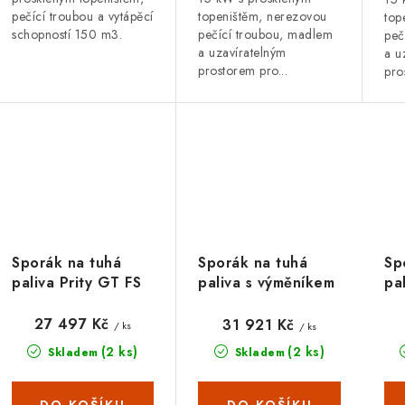
pečící troubou a vytápěcí
topeništěm, nerezovou
top
schopností 150 m3.
pečící troubou, madlem
peč
a uzavíratelným
a u
prostorem pro...
pro
Sporák na tuhá
Sp
Sporák na tuhá
paliva Prity GT FS
pa
paliva s výměníkem
S DR, slonová kost,
PR
PRITY GT W10 FI
levá
DR
G DR, slonová kost
27 497 Kč
31 921 Kč
/ ks
/ ks
(2 ks)
(2 ks)
Skladem
Skladem