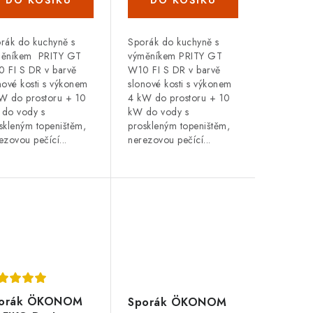
rák do kuchyně s
Sporák do kuchyně s
měníkem PRITY GT
výměníkem PRITY GT
 FI S DR v barvě
W10 FI S DR v barvě
nové kosti s výkonem
slonové kosti s výkonem
W do prostoru + 10
4 kW do prostoru + 10
do vody s
kW do vody s
skleným topeništěm,
proskleným topeništěm,
ezovou pečící...
nerezovou pečící...
orák ÖKONOM
Sporák ÖKONOM